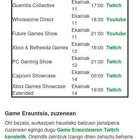
Ekainak
Guerrilla Collective
17:00
Twitch
11
Ekainak
Wholesome Direct
18:30
Youtube
11
Ekainak
Future Games Show
21:00
Youtube
11
Ekainak
Xbox & Bethesda Games
19:00
Twitch
12
Ekainak
PC Gaming Show
21:30
Twitch
12
Ekainak
Capcom Showcase
00:00
Twitch
14
Xbox Games Showcase
Ekainak
19:00
Twitch
Extended
14
Game Erauntsia, zuzenean
Ohi bezala, aurkezpen hauetako batzuen jarraipena
zuzenean egingo dugu
Game Erauntsiaren Twitch
kanaletik
. Oraindik zeintzuk izango diren zehaztu beharra