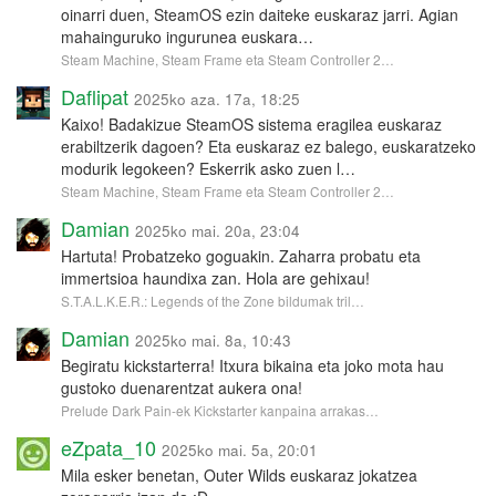
oinarri duen, SteamOS ezin daiteke euskaraz jarri. Agian
mahainguruko ingurunea euskara…
Steam Machine, Steam Frame eta Steam Controller 2…
Daflipat
2025ko aza. 17a, 18:25
Kaixo! Badakizue SteamOS sistema eragilea euskaraz
erabiltzerik dagoen? Eta euskaraz ez balego, euskaratzeko
modurik legokeen? Eskerrik asko zuen l…
Steam Machine, Steam Frame eta Steam Controller 2…
Damian
2025ko mai. 20a, 23:04
Hartuta! Probatzeko goguakin. Zaharra probatu eta
immertsioa haundixa zan. Hola are gehixau!
S.T.A.L.K.E.R.: Legends of the Zone bildumak tril…
Damian
2025ko mai. 8a, 10:43
Begiratu kickstarterra! Itxura bikaina eta joko mota hau
gustoko duenarentzat aukera ona!
Prelude Dark Pain-ek Kickstarter kanpaina arrakas…
eZpata_10
2025ko mai. 5a, 20:01
Mila esker benetan, Outer Wilds euskaraz jokatzea