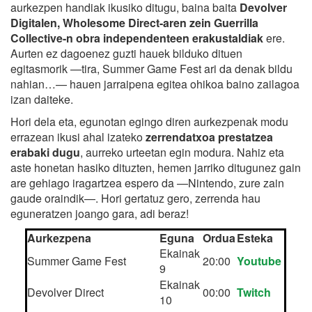
aurkezpen handiak ikusiko ditugu, baina baita
Devolver
Digitalen, Wholesome Direct-aren zein Guerrilla
Collective-n obra independenteen erakustaldiak
ere.
Aurten ez dagoenez guzti hauek bilduko dituen
egitasmorik —tira, Summer Game Fest ari da denak bildu
nahian…— hauen jarraipena egitea ohikoa baino zailagoa
izan daiteke.
Hori dela eta, egunotan egingo diren aurkezpenak modu
errazean ikusi ahal izateko
zerrendatxoa prestatzea
erabaki dugu
, aurreko urteetan egin modura. Nahiz eta
aste honetan hasiko dituzten, hemen jarriko ditugunez gain
are gehiago iragartzea espero da —Nintendo, zure zain
gaude oraindik—. Hori gertatuz gero, zerrenda hau
eguneratzen joango gara, adi beraz!
Aurkezpena
Eguna
Ordua
Esteka
Ekainak
Summer Game Fest
20:00
Youtube
9
Ekainak
Devolver Direct
00:00
Twitch
10