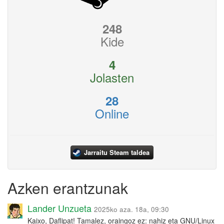
248
Kide
4
Jolasten
28
Online
Jarraitu Steam taldea
Azken erantzunak
Lander Unzueta
2025ko aza. 18a, 09:30
Kaixo, Daflipat! Tamalez, oraingoz ez: nahiz eta GNU/Linux