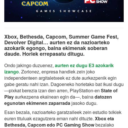
Xbox, Bethesda, Capcom, Summer Game Fest,
Devolver Digital… aurten ez da nazioarteko
azokarik egongo, baina ekimenak soberan
daude. Horiek errepasatu ditugu.
Ondo jakingo duzuenez,
aurten ez dugu E3 azokarik
izango
. Zorionez, enpresa handiek zein joko
independenteen argitaletxeek ez dute aurkezpenik egin
gabe geratu nahi izan. Dagoeneko horietako bat ikusi dugu
—pixkat berezia izan den arren, PlayStation-en
State of
Play
aurkezpena ekainean egin da—, baina
datozen
egunotan ekimenen zaparrada
jasoko dugu.
Esan bezala, nazioarteko garatzaileek zein estudio txikiek
euren tituluak ezagutzera eman nahi dituzte.
Xbox eta
Bethesda, Capcom edo PC Gaming Show
bezalako