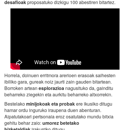
desafioak
proposatuko dizkigu 100 abestiren bitartez.
Horrela, doinuen erritmora arerioen erasoak saihesten
ibiliko gara, gureak noiz jaurti zain gauden bitartean.
Borroken artean
esplorazioa
nagusituko da, gainditu
beharreko ziegekin eta aurkitu beharreko altxorrekin.
Bestelako
minijokoak eta probak
ere ikusiko ditugu
hamar ordu inguruko iraupena duen abenturan.
Aipatutakoari pertsonaia eroz osatutako mundu bitxia
gehitu behar zaio:
umorez betetako
hizketaldiak
irakurriko ditugu.