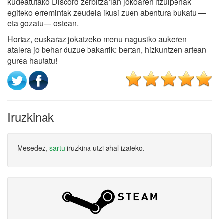
kudeatutako Discord zerbitzarian jokoaren itzulpenak
egiteko erremintak zeudela ikusi zuen abentura bukatu —
eta gozatu— ostean.
Hortaz, euskaraz jokatzeko menu nagusiko aukeren
atalera jo behar duzue bakarrik: bertan, hizkuntzen artean
gurea hautatu!
Iruzkinak
Mesedez,
sartu
iruzkina utzi ahal izateko.