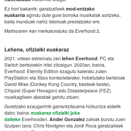
Ez hori bakarrik: garatzaileek
mod-entzako
euskarria
agindu dute gure borroka musikalak sortzeko,
baita munduak nahiz istorioak prestatzeko ere.
Martxoaren 4an merkaturatuko da Everhood 2.
Lehena, ofizialki euskaraz
2021. urtean estreinatu zen
lehen Everhood
: PC eta
Switch bertsioekin iritsi zitzaigun. 2023an, baina,
Everhood: Eternity Edition ezagutu kaleratu zuten
PlayStation eta Xbox kontsoletarako: hobetutako bertsioak
David Wise (Donkey Kong Country, besteak beste),
Chipzel (Super Hexagon) edo Disasterpeace (FEZ)
musikagileen abestiak gehitu zituen.
Guretzako ezaugarririk garrantzitsuena hizkuntza aldetik
dator, baina:
euskaraz ofizialki joka
daiteke
Everhooden.
Ander Gonzalez
zaleak burutu zuen
itzulpen lana: Chris Nordgren eta Jordi Roca garatzaileek