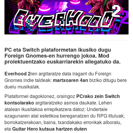
PC eta Switch plataformetan ikusiko dugu
Foreign Gnomes-en hurrengo jokoa. Mod
proiektuentzako euskarriarekin ailegatuko da.
Everhood 2
ren argitaratze data iragarri du Foreign
Gnomes indie taldeak:
martxoaren 4an
biziko ditugu bere
duelu musikalak.
Plataformei dagokionez, oraingoz
PCrako zein Switch
kontsolarako
argitaratzeko asmoa daukate. Lehen
atalean ikusitakoa errepikatzera datoz: Undertale
ezagunaren atal estetikoa bereganatzen du RPG tituluak;
borrokatzerakoan, baina, txandakako erronkak alboratu,
eta
Guitar Hero kutsua hartzen duten