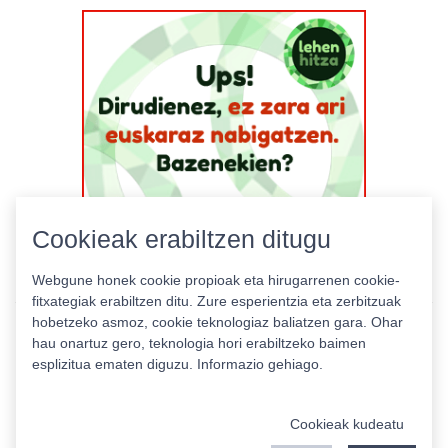
Cookieak erabiltzen ditugu
Webgune honek cookie propioak eta hirugarrenen cookie-
fitxategiak erabiltzen ditu. Zure esperientzia eta zerbitzuak
hobetzeko asmoz, cookie teknologiaz baliatzen gara. Ohar
hau onartuz gero, teknologia hori erabiltzeko baimen
esplizitua ematen diguzu.
Informazio gehiago.
Pribatutasun politika
|
Cookie politika
|
Lizentziak
Erabilera baldintzak
Kontaktua
|
Estatistikak
Cookieak kudeatu