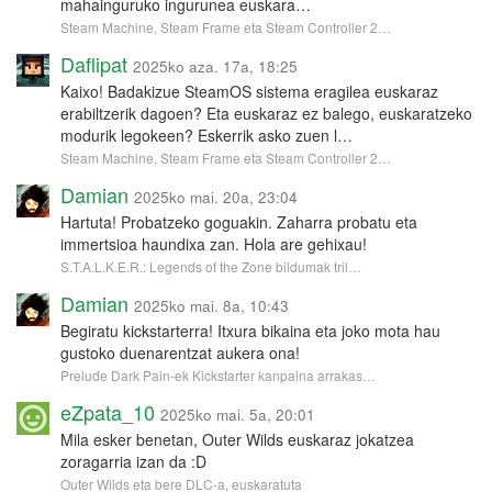
mahainguruko ingurunea euskara…
Steam Machine, Steam Frame eta Steam Controller 2…
Daflipat
2025ko aza. 17a, 18:25
Kaixo! Badakizue SteamOS sistema eragilea euskaraz
erabiltzerik dagoen? Eta euskaraz ez balego, euskaratzeko
modurik legokeen? Eskerrik asko zuen l…
Steam Machine, Steam Frame eta Steam Controller 2…
Damian
2025ko mai. 20a, 23:04
Hartuta! Probatzeko goguakin. Zaharra probatu eta
immertsioa haundixa zan. Hola are gehixau!
S.T.A.L.K.E.R.: Legends of the Zone bildumak tril…
Damian
2025ko mai. 8a, 10:43
Begiratu kickstarterra! Itxura bikaina eta joko mota hau
gustoko duenarentzat aukera ona!
Prelude Dark Pain-ek Kickstarter kanpaina arrakas…
eZpata_10
2025ko mai. 5a, 20:01
Mila esker benetan, Outer Wilds euskaraz jokatzea
zoragarria izan da :D
Outer Wilds eta bere DLC-a, euskaratuta