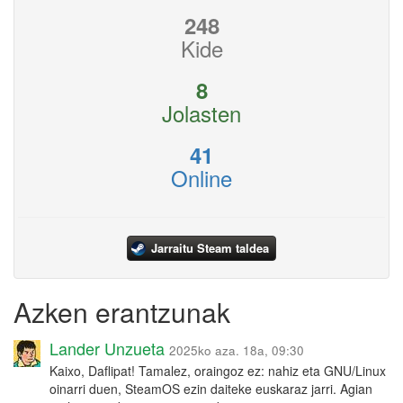
248
Kide
8
Jolasten
41
Online
Jarraitu Steam taldea
Azken erantzunak
Lander Unzueta
2025ko aza. 18a, 09:30
Kaixo, Daflipat! Tamalez, oraingoz ez: nahiz eta GNU/Linux
oinarri duen, SteamOS ezin daiteke euskaraz jarri. Agian