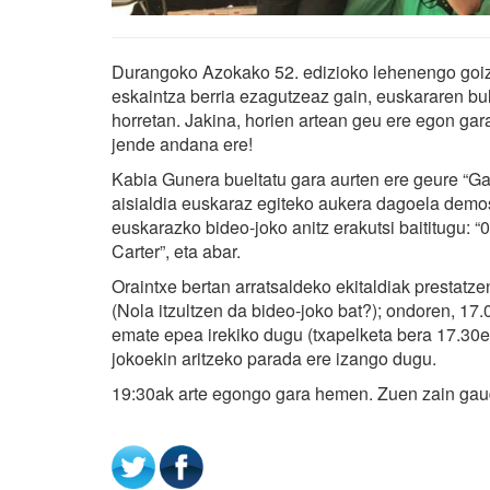
Durangoko Azokako 52. edizioko lehenengo goiza
eskaintza berria ezagutzeaz gain, euskararen bult
horretan. Jakina, horien artean geu ere egon gar
jende andana ere!
Kabia Gunera bueltatu gara aurten ere geure “Ga
aisialdia euskaraz egiteko aukera dagoela demost
euskarazko bideo-joko anitz erakutsi baititugu: “0
Carter”, eta abar.
Oraintxe bertan arratsaldeko ekitaldiak prestatze
(Nola itzultzen da bideo-joko bat?); ondoren, 17.
emate epea irekiko dugu (txapelketa bera 17.30e
jokoekin aritzeko parada ere izango dugu.
19:30ak arte egongo gara hemen. Zuen zain gau