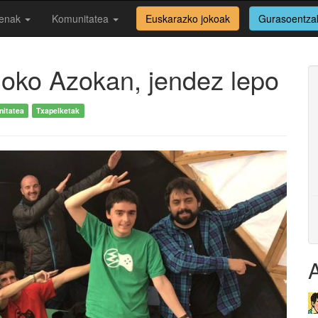
enak
Komunitatea
Euskarazko jokoak
Gurasoentza
oko Azokan, jendez lepo
itatea
Txapelketak