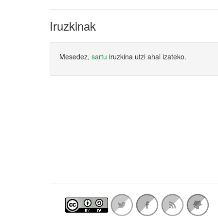
Iruzkinak
Mesedez,
sartu
iruzkina utzi ahal izateko.