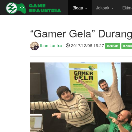
Bloga
Jokoak
Ekim
“Gamer Gela” Durang
Iban Lantxo
|
2017/12/06 16:27
Berriak
Komun