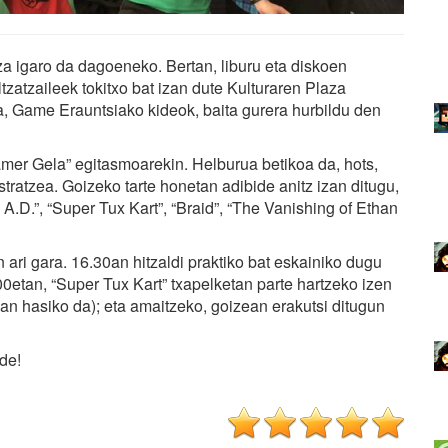
 igaro da dagoeneko. Bertan, liburu eta diskoen
zatzaileek tokitxo bat izan dute Kulturaren Plaza
a, Game Erauntsiako kideok, baita gurera hurbildu den
mer Gela” egitasmoarekin. Helburua betikoa da, hots,
ratzea. Goizeko tarte honetan adibide anitz izan ditugu,
 A.D.”, “Super Tux Kart”, “Braid”, “The Vanishing of Ethan
n ari gara. 16.30an hitzaldi praktiko bat eskainiko dugu
00etan, “Super Tux Kart” txapelketan parte hartzeko izen
an hasiko da); eta amaitzeko, goizean erakutsi ditugun
de!