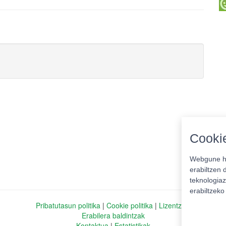
Cookie
Webgune ho
erabiltzen 
teknologiaz
erabiltzek
Pribatutasun politika
|
Cookie politika
|
Lizentziak
Erabilera baldintzak
Kontaktua
|
Estatistikak