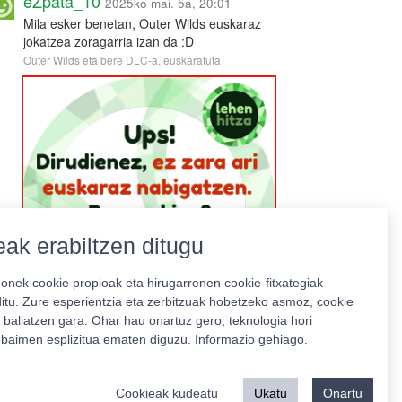
eZpata_10
2025ko mai. 5a, 20:01
Mila esker benetan, Outer Wilds euskaraz
jokatzea zoragarria izan da :D
Outer Wilds eta bere DLC-a, euskaratuta
ak erabiltzen ditugu
nek cookie propioak eta hirugarrenen cookie-fitxategiak
ditu. Zure esperientzia eta zerbitzuak hobetzeko asmoz, cookie
 baliatzen gara. Ohar hau onartuz gero, teknologia hori
o baimen esplizitua ematen diguzu.
Informazio gehiago.
Babeslea:
Cookieak kudeatu
Ukatu
Onartu