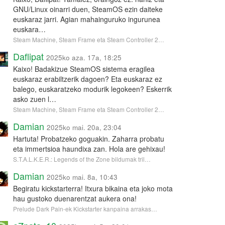
GNU/Linux oinarri duen, SteamOS ezin daiteke
euskaraz jarri. Agian mahainguruko ingurunea
euskara…
Steam Machine, Steam Frame eta Steam Controller 2…
Daflipat
2025ko aza. 17a, 18:25
Kaixo! Badakizue SteamOS sistema eragilea
euskaraz erabiltzerik dagoen? Eta euskaraz ez
balego, euskaratzeko modurik legokeen? Eskerrik
asko zuen l…
Steam Machine, Steam Frame eta Steam Controller 2…
Damian
2025ko mai. 20a, 23:04
Hartuta! Probatzeko goguakin. Zaharra probatu
eta immertsioa haundixa zan. Hola are gehixau!
S.T.A.L.K.E.R.: Legends of the Zone bildumak tril…
Damian
2025ko mai. 8a, 10:43
Begiratu kickstarterra! Itxura bikaina eta joko mota
hau gustoko duenarentzat aukera ona!
Prelude Dark Pain-ek Kickstarter kanpaina arrakas…