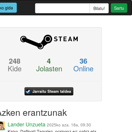
ko gida
Sartu
248
4
36
Kide
Jolasten
Online
Jarraitu Steam taldea
Azken erantzunak
Lander Unzueta
2025ko aza. 18a, 09:30
Kaixo, Daflipat! Tamalez, oraingoz ez: nahiz eta