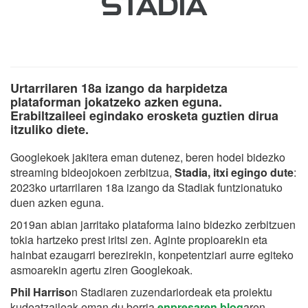
Urtarrilaren 18a izango da harpidetza
plataforman jokatzeko azken eguna.
Erabiltzaileei egindako erosketa guztien dirua
itzuliko diete.
Googlekoek jakitera eman dutenez, beren hodei bidezko
streaming bideojokoen zerbitzua,
Stadia, itxi egingo dute
:
2023ko urtarrilaren 18a izango da Stadiak funtzionatuko
duen azken eguna.
2019an abian jarritako plataforma laino bidezko zerbitzuen
tokia hartzeko prest iritsi zen. Aginte propioarekin eta
hainbat ezaugarri berezirekin, konpetentziari aurre egiteko
asmoarekin agertu ziren Googlekoak.
Phil Harriso
n Stadiaren zuzendariordeak eta proiektu
kudeatzaileak eman du berria
enpresaren blog
aren