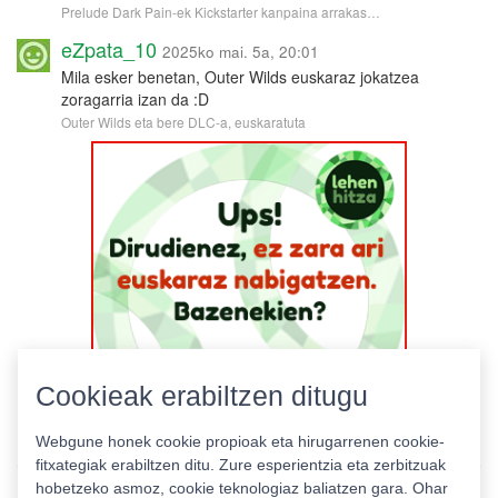
Prelude Dark Pain-ek Kickstarter kanpaina arrakas…
eZpata_10
2025ko mai. 5a, 20:01
Mila esker benetan, Outer Wilds euskaraz jokatzea
zoragarria izan da :D
Outer Wilds eta bere DLC-a, euskaratuta
Cookieak erabiltzen ditugu
Webgune honek cookie propioak eta hirugarrenen cookie-
fitxategiak erabiltzen ditu. Zure esperientzia eta zerbitzuak
hobetzeko asmoz, cookie teknologiaz baliatzen gara. Ohar