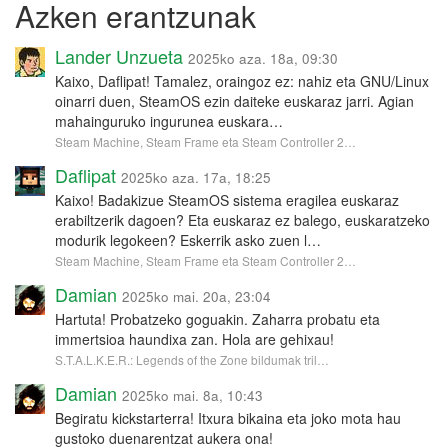
Azken erantzunak
Lander Unzueta
2025ko aza. 18a, 09:30
Kaixo, Daflipat! Tamalez, oraingoz ez: nahiz eta GNU/Linux
oinarri duen, SteamOS ezin daiteke euskaraz jarri. Agian
mahainguruko ingurunea euskara…
Steam Machine, Steam Frame eta Steam Controller 2…
Daflipat
2025ko aza. 17a, 18:25
Kaixo! Badakizue SteamOS sistema eragilea euskaraz
erabiltzerik dagoen? Eta euskaraz ez balego, euskaratzeko
modurik legokeen? Eskerrik asko zuen l…
Steam Machine, Steam Frame eta Steam Controller 2…
Damian
2025ko mai. 20a, 23:04
Hartuta! Probatzeko goguakin. Zaharra probatu eta
immertsioa haundixa zan. Hola are gehixau!
S.T.A.L.K.E.R.: Legends of the Zone bildumak tril…
Damian
2025ko mai. 8a, 10:43
Begiratu kickstarterra! Itxura bikaina eta joko mota hau
gustoko duenarentzat aukera ona!