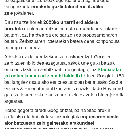
uzteagatik diru itzultzeak egongo direla agindu dute
Googlekoek:
erosketa guztietako dirua itzuliko
zaie
jokalariei.
Diru itzultze horiek
2023ko urtarril erdialdera
burututa
egotea aurreikusten dute arduradunek; jokoak
bakarrik ez, hardwarea ere sartzen da proposamenaren
baitan. Zerbitzuaren itxierarekin batera dena konponduta
egongo da, beraz.
Albistea ez da harritzekoa izan askorentzat. Googlen
zerbitzuen ibilbidea ezagututa, askok urte gutxi batzuk
ematen zizkioten zerbitzuari; are gehiago, iaz
Stadiarako
jokoetan lanean ari ziren bi talde itxi
zituen Googlek. 150
bat langilez osatutako eta bi estudiotan banatutako Stadia
Games & Entertainment izan zen, zehazki: Jade Raymond
garatzailearen eskuetan zeuden, eta ez zuten bideojokorik
argitaratu.
Kolpe gogorra dirudi Googlentzat, baina Stadiarekin
sortutako eta hobetutako teknologiak
enpresaren beste
alor batzuetan zein gainerako erakundeei