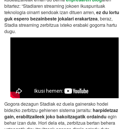
bitartez: “Stadiaren streaming jokoen ikuspuntuak
teknologia oinarri sendoak izan dituen arren,
ez du lortu
guk espero bezainbeste jokalari erakartzea
, beraz,
Stadia streaming zerbitzua ixteko erabaki gogorra hartu
dugu.
Gogora dezagun Stadiak ez duela gainerako hodei
bidezko zerbitzu gehienen sistema jarraitu:
harpidetzaz
gain, erabiltzaileek joko bakoitzagatik ordaindu
egin
behar izan dute. Hori dela eta, zerbitzua bertan behera