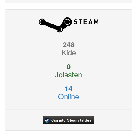
248
Kide
0
Jolasten
14
Online
Jarraitu Steam taldea