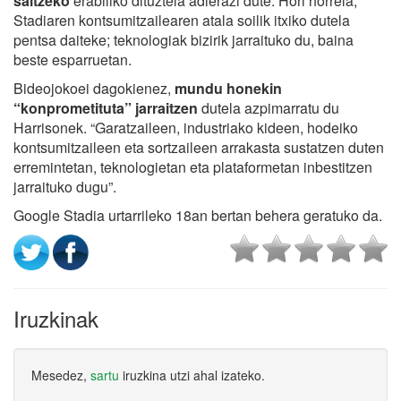
saltzeko
erabiliko dituztela adierazi dute. Hori horrela,
Stadiaren kontsumitzailearen atala soilik itxiko dutela
pentsa daiteke; teknologiak bizirik jarraituko du, baina
beste esparruetan.
Bideojokoei dagokienez,
mundu honekin
“konprometituta” jarraitzen
dutela azpimarratu du
Harrisonek. “Garatzaileen, industriako kideen, hodeiko
kontsumitzaileen eta sortzaileen arrakasta sustatzen duten
erremintetan, teknologietan eta plataformetan inbestitzen
jarraituko dugu”.
Google Stadia urtarrileko 18an bertan behera geratuko da.
Iruzkinak
Mesedez,
sartu
iruzkina utzi ahal izateko.