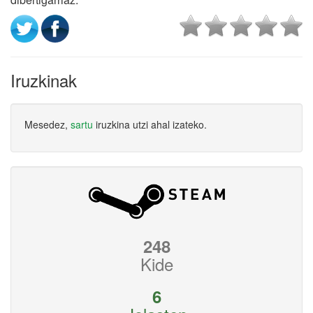
Iruzkinak
Mesedez,
sartu
iruzkina utzi ahal izateko.
248
Kide
6