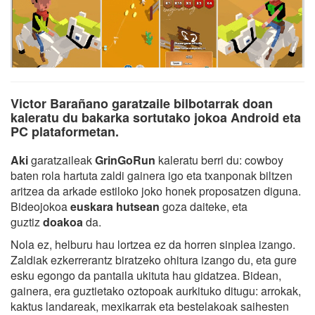
Victor Barañano garatzaile bilbotarrak doan
kaleratu du bakarka sortutako jokoa Android eta
PC plataformetan.
Aki
garatzaileak
GrinGoRun
kaleratu berri du: cowboy
baten rola hartuta zaldi gainera igo eta txanponak biltzen
aritzea da arkade estiloko joko honek proposatzen diguna.
Bideojokoa
euskara hutsean
goza daiteke, eta
guztiz
doakoa
da.
Nola ez, helburu hau lortzea ez da horren sinplea izango.
Zaldiak ezkerrerantz biratzeko ohitura izango du, eta gure
esku egongo da pantaila ukituta hau gidatzea. Bidean,
gainera, era guztietako oztopoak aurkituko ditugu: arrokak,
kaktus landareak, mexikarrak eta bestelakoak saihesten