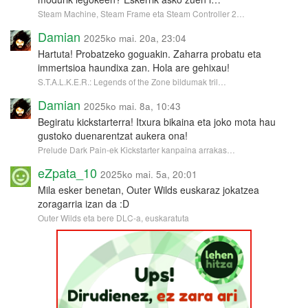
Steam Machine, Steam Frame eta Steam Controller 2…
Damian
2025ko mai. 20a, 23:04
Hartuta! Probatzeko goguakin. Zaharra probatu eta
immertsioa haundixa zan. Hola are gehixau!
S.T.A.L.K.E.R.: Legends of the Zone bildumak tril…
Damian
2025ko mai. 8a, 10:43
Begiratu kickstarterra! Itxura bikaina eta joko mota hau
gustoko duenarentzat aukera ona!
Prelude Dark Pain-ek Kickstarter kanpaina arrakas…
eZpata_10
2025ko mai. 5a, 20:01
Mila esker benetan, Outer Wilds euskaraz jokatzea
zoragarria izan da :D
Outer Wilds eta bere DLC-a, euskaratuta