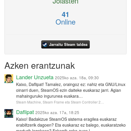
Jolasten
41
Online
Jarraitu Steam taldea
Azken erantzunak
Lander Unzueta
2025ko aza. 18a, 09:30
Kaixo, Daflipat! Tamalez, oraingoz ez: nahiz eta GNU/Linux
oinarri duen, SteamOS ezin daiteke euskaraz jarri. Agian
mahainguruko ingurunea euskara…
Steam Machine, Steam Frame eta Steam Controller 2…
Daflipat
2025ko aza. 17a, 18:25
Kaixo! Badakizue SteamOS sistema eragilea euskaraz
erabiltzerik dagoen? Eta euskaraz ez balego, euskaratzeko
modurik legokeen? Eskerrik asko zuen l…