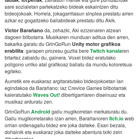
sare sozialetan partekatzeko bideak eskaintzen ditu
bideojokoak. Horrela, jokagarritasun sinplea prestatu arren
azkar ez gogaitzeko baliabideak prestatu ditu Akik.
Victor Barañano
da, zehazki, Aki ezizenaren atzean
dagoen bilbotarra. Musikaren munduan aditua den arren,
bakarka garatu du GrinGoRun
Unity motor grafikoa
erabilita
: garapen prozesu guztia bere
Twitch kanala
ren
bitartez zabaldu du, gainera. Voxel bidez eratutako
poligono urriko atal grafikoaz baliatu da mundu koloretsua
egiteko.
Aurretik ere euskaraz argitaratutako bideojokoetan lan
egindakoa da Barañano: iaz Crevice Games bilbotarrak
kaleratutako
Waves Out!
dibertigarriaren diseinuaz eta
musikaz arduratu zen.
GrinGoRun
Android
gailu mugikorretan merkaturatu du.
Gailu mugikorretarako izan arren, Barañanoren
Itch.io
web
orrian ordenagailu bidez ere joka daiteke. Esan bezala,
dohainik eta euskaraz joka daiteke abentura txiki zein
dibertigarriaz.