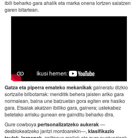
ibili beharko gara ahalik eta marka onena lortzen saiatzen
garen bitartean.
Gatza eta piperra emateko mekanikak
gaineratu dizkio
sortzaile bilbotarrak: menditik behera jaisten ariko gara
normalean, baina une batzuetan gora egiten ere hasiko
gara. Etsaiak akatzen ibiliko gara, gainera; ustekabez
betetako arrisku gunean ere gainditu beharko dira.
Gure cowboya
pertsonalizatzeko aukerak
—
desblokeatzeko jantzi mordoarekin—,
klasifikazio
taulak
,
lorpenak
, zailtasun mailak eta gure puntuazioak