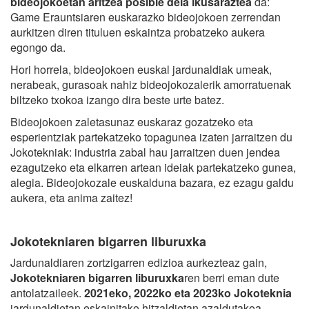
bideojokoetan aritzea posible dela ikusaraztea
da:
Game Erauntsiaren euskarazko bideojokoen zerrendan
aurkitzen diren tituluen eskaintza probatzeko aukera
egongo da.
Hori horrela, bideojokoen euskal jardunaldiak umeak,
nerabeak, gurasoak nahiz bideojokozalerik amorratuenak
biltzeko txokoa izango dira beste urte batez.
Bideojokoen zaletasunaz euskaraz gozatzeko eta
esperientziak partekatzeko topagunea izaten jarraitzen du
Jokotekniak: industria zabal hau jarraitzen duen jendea
ezagutzeko eta elkarren artean ideiak partekatzeko gunea,
alegia. Bideojokozale euskalduna bazara, ez ezagu galdu
aukera, eta anima zaitez!
Jokotekniaren bigarren liburuxka
Jardunaldiaren zortzigarren edizioa aurkezteaz gain,
Jokotekniaren bigarren liburuxka
ren berri eman dute
antolatzaileek.
2021eko, 2022ko eta 2023ko Jokoteknia
jardunaldietan eskainitako hitzaldietan azaldutakoa