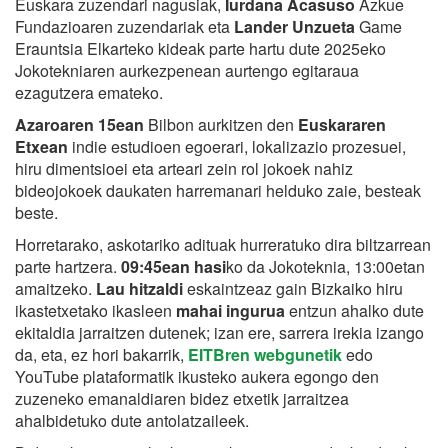
Euskara zuzendari nagusiak,
Iurdana Acasuso
Azkue
Fundazioaren zuzendariak eta
Lander Unzueta
Game
Erauntsia Elkarteko kideak parte hartu dute 2025eko
Jokotekniaren aurkezpenean aurtengo egitaraua
ezagutzera emateko.
Azaroaren 15ean
Bilbon aurkitzen den
Euskararen
Etxean
indie estudioen egoerari, lokalizazio prozesuei,
hiru dimentsioei eta arteari zein rol jokoek nahiz
bideojokoek daukaten harremanari helduko zaie, besteak
beste.
Horretarako, askotariko adituak hurreratuko dira biltzarrean
parte hartzera.
09:45ean hasi
ko da Jokoteknia, 13:00etan
amaitzeko.
Lau hitzaldi
eskaintzeaz gain Bizkaiko hiru
ikastetxetako ikasleen
mahai ingurua
entzun ahalko dute
ekitaldia jarraitzen dutenek; izan ere, sarrera irekia izango
da, eta, ez hori bakarrik,
EITBren webgunetik
edo
YouTube plataformatik ikusteko aukera egongo den
zuzeneko emanaldiaren bidez etxetik jarraitzea
ahalbidetuko dute antolatzaileek.