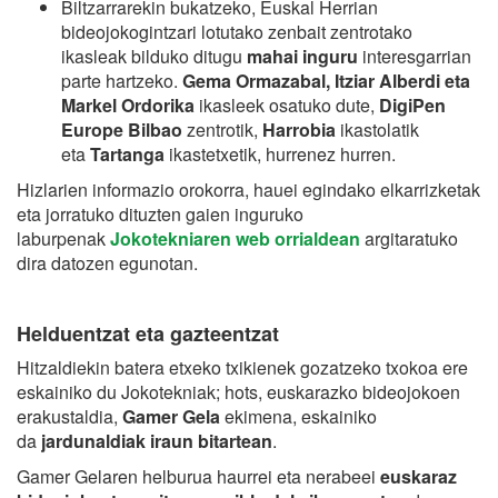
Biltzarrarekin bukatzeko, Euskal Herrian
bideojokogintzari lotutako zenbait zentrotako
ikasleak bilduko ditugu
mahai inguru
interesgarrian
parte hartzeko.
Gema Ormazabal, Itziar Alberdi eta
Markel Ordorika
ikasleek osatuko dute,
DigiPen
Europe Bilbao
zentrotik,
Harrobia
ikastolatik
eta
Tartanga
ikastetxetik, hurrenez hurren.
Hizlarien informazio orokorra, hauei egindako elkarrizketak
eta jorratuko dituzten gaien inguruko
laburpenak
Jokotekniaren web orrialdean
argitaratuko
dira datozen egunotan.
Helduentzat eta gazteentzat
Hitzaldiekin batera etxeko txikienek gozatzeko txokoa ere
eskainiko du Jokotekniak; hots, euskarazko bideojokoen
erakustaldia,
Gamer Gela
ekimena, eskainiko
da
jardunaldiak iraun bitartean
.
Gamer Gelaren helburua haurrei eta nerabeei
euskaraz