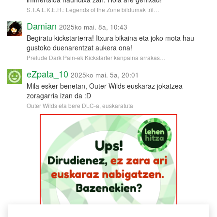
S.T.A.L.K.E.R.: Legends of the Zone bildumak tril…
Damian
2025ko mai. 8a, 10:43
Begiratu kickstarterra! Itxura bikaina eta joko mota hau
gustoko duenarentzat aukera ona!
Prelude Dark Pain-ek Kickstarter kanpaina arrakas…
eZpata_10
2025ko mai. 5a, 20:01
Mila esker benetan, Outer Wilds euskaraz jokatzea
zoragarria izan da :D
Outer Wilds eta bere DLC-a, euskaratuta