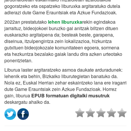
gogoratzeko eta ospatzeko liburuxka argitaratuko dutela
adierazi dute Game Erauntsiak eta Azkue Fundazioak.
2022an prestatutako
lehen liburuxka
rekin egindakoa
jarraituz, bideojokoei buruzko gai anitzak biltzen dituen
euskarazko argitalpena da; besteak beste, garapena,
diseinua, itzulpengintza zein lokalizazioa, hizkuntza
gutxituen bideojokozale komunitateen egoera, sormena
eta hezkuntza bezalako gaiak landu dira azken urteotako
ponentzietan.
Liburua laster argitaratzeko asmoa daukate arduradunek:
lehenik eta behin, Bizkaiko liburutegietan banatuko da.
Nola ez, Euskal Herrian zehar eskaintzeko lana ere iragarri
dute Game Erauntsiak zein Azkue Fundazioak. Horrez
gain, liburua
EPUB formatuan digitalki musutruk
deskargatu ahalko da.