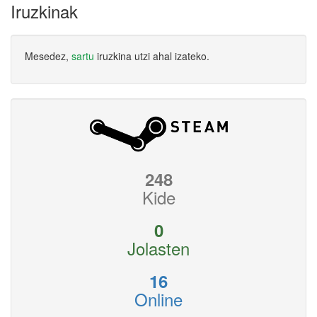
Iruzkinak
Mesedez,
sartu
iruzkina utzi ahal izateko.
248
Kide
0
Jolasten
16
Online