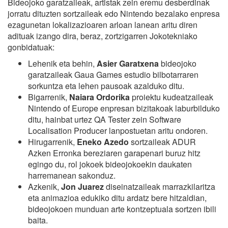
Bideojoko garatzaileak, artistak zein eremu desberdinak
jorratu dituzten sortzaileak edo Nintendo bezalako enpresa
ezagunetan lokalizazioaren arloan lanean aritu diren
adituak izango dira, beraz, zortzigarren Jokotekniako
gonbidatuak:
Lehenik eta behin,
Asier Garatxena
bideojoko
garatzaileak Gaua Games estudio bilbotarraren
sorkuntza eta lehen pausoak azalduko ditu.
Bigarrenik,
Naiara Ordorika
proiektu kudeatzaileak
Nintendo of Europe enpresan bizitakoak laburbilduko
ditu, hainbat urtez QA Tester zein Software
Localisation Producer lanpostuetan aritu ondoren.
Hirugarrenik,
Eneko Azedo
sortzaileak ADUR
Azken Erronka bereziaren garapenari buruz hitz
egingo du, rol jokoek bideojokoekin daukaten
harremanean sakonduz.
Azkenik,
Jon Juarez
diseinatzaileak marrazkilaritza
eta animazioa edukiko ditu ardatz bere hitzaldian,
bideojokoen munduan arte kontzeptuala sortzen ibili
baita.