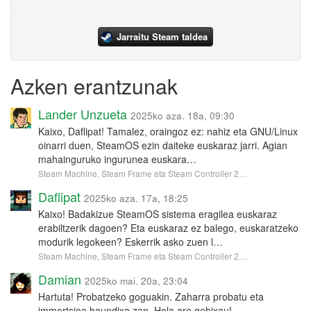
Jarraitu Steam taldea
Azken erantzunak
Lander Unzueta
2025ko aza. 18a, 09:30
Kaixo, Daflipat! Tamalez, oraingoz ez: nahiz eta GNU/Linux
oinarri duen, SteamOS ezin daiteke euskaraz jarri. Agian
mahainguruko ingurunea euskara…
Steam Machine, Steam Frame eta Steam Controller 2…
Daflipat
2025ko aza. 17a, 18:25
Kaixo! Badakizue SteamOS sistema eragilea euskaraz
erabiltzerik dagoen? Eta euskaraz ez balego, euskaratzeko
modurik legokeen? Eskerrik asko zuen l…
Steam Machine, Steam Frame eta Steam Controller 2…
Damian
2025ko mai. 20a, 23:04
Hartuta! Probatzeko goguakin. Zaharra probatu eta
immertsioa haundixa zan. Hola are gehixau!