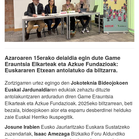
Azaroaren 15erako deialdia egin dute Game
Erauntsia Elkarteak eta Azkue Fundazioak:
Euskararen Etxean antolatuko da biltzarra.
Zortzigarren urtez egingo den
Jokoteknia Bideojokoen
Euskal Jardunaldia
ren edukiak zehaztu dituzte
antolakuntzaren arduradun diren Game Erauntsia
Elkarteak eta Azkue Fundazioak. 2025eko biltzarrean, beti
bezala, bideojokoen alor eta esparru desberdinei helduko
zaie Euskal Herriko ikuspegitik.
Josune Irabien
Eusko Jaurlaritzako Euskara Sustatzeko
zuzendariak,
Isaac Amezaga
Bizkaiko Foru Aldundiko