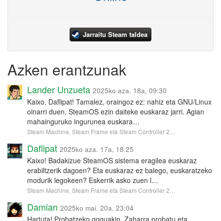
Jarraitu Steam taldea
Azken erantzunak
Lander Unzueta
2025ko aza. 18a, 09:30
Kaixo, Daflipat! Tamalez, oraingoz ez: nahiz eta GNU/Linux
oinarri duen, SteamOS ezin daiteke euskaraz jarri. Agian
mahainguruko ingurunea euskara…
Steam Machine, Steam Frame eta Steam Controller 2…
Daflipat
2025ko aza. 17a, 18:25
Kaixo! Badakizue SteamOS sistema eragilea euskaraz
erabiltzerik dagoen? Eta euskaraz ez balego, euskaratzeko
modurik legokeen? Eskerrik asko zuen l…
Steam Machine, Steam Frame eta Steam Controller 2…
Damian
2025ko mai. 20a, 23:04
Hartuta! Probatzeko goguakin. Zaharra probatu eta