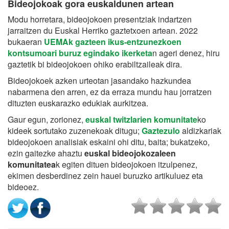
Bideojokoak gora euskaldunen artean
Modu horretara, bideojokoen presentziak indartzen
jarraitzen du Euskal Herriko gaztetxoen artean. 2022
bukaeran
UEMAk gazteen ikus-entzunezkoen
kontsumoari buruz egindako ikerketa
n ageri denez, hiru
gaztetik bi bideojokoen ohiko erabiltzaileak dira.
Bideojokoek azken urteotan jasandako hazkundea
nabarmena den arren, ez da erraza mundu hau jorratzen
dituzten euskarazko edukiak aurkitzea.
Gaur egun, zorionez,
euskal twitzlarien komunitate
ko
kideek sortutako zuzenekoak ditugu;
Gaztezulo
aldizkariak
bideojokoen analisiak eskaini ohi ditu, baita; bukatzeko,
ezin gaitezke ahaztu
euskal bideojokozaleen
komunitatea
k egiten dituen bideojokoen itzulpenez,
ekimen desberdinez zein hauei buruzko artikuluez eta
bideoez.