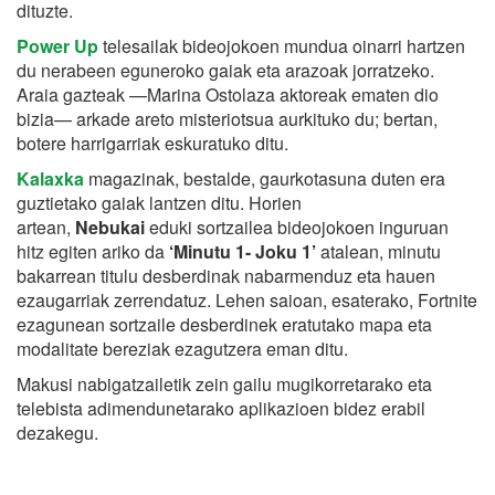
dituzte.
Power Up
telesailak bideojokoen mundua oinarri hartzen
du nerabeen eguneroko gaiak eta arazoak jorratzeko.
Araia gazteak —Marina Ostolaza aktoreak ematen dio
bizia— arkade areto misteriotsua aurkituko du; bertan,
botere harrigarriak eskuratuko ditu.
Kalaxka
magazinak, bestalde, gaurkotasuna duten era
guztietako gaiak lantzen ditu. Horien
artean,
Nebukai
eduki sortzailea bideojokoen inguruan
hitz egiten ariko da
‘Minutu 1- Joku 1’
atalean, minutu
bakarrean titulu desberdinak nabarmenduz eta hauen
ezaugarriak zerrendatuz. Lehen saioan, esaterako, Fortnite
ezagunean sortzaile desberdinek eratutako mapa eta
modalitate bereziak ezagutzera eman ditu.
Makusi nabigatzailetik zein gailu mugikorretarako eta
telebista adimendunetarako aplikazioen bidez erabil
dezakegu.