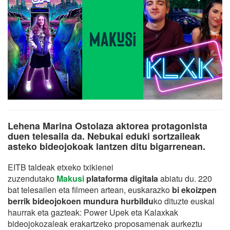
Lehena Marina Ostolaza aktorea protagonista
duen telesaila da. Nebukai eduki sortzaileak
asteko bideojokoak lantzen ditu bigarrenean.
EITB taldeak etxeko txikienei
zuzendutako
Makusi
plataforma digitala
abiatu du. 220
bat telesailen eta filmeen artean, euskarazko
bi ekoizpen
berrik bideojokoen mundura hurbildu
ko dituzte euskal
haurrak eta gazteak: Power Upek eta Kalaxkak
bideojokozaleak erakartzeko proposamenak aurkeztu