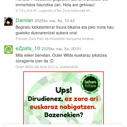
immertsioa haundixa zan. Hola are gehixau!
S.T.A.L.K.E.R.: Legends of the Zone bildumak tril…
Damian
2025ko mai. 8a, 10:43
Begiratu kickstarterra! Itxura bikaina eta joko mota hau
gustoko duenarentzat aukera ona!
Prelude Dark Pain-ek Kickstarter kanpaina arrakas…
eZpata_10
2025ko mai. 5a, 20:01
Mila esker benetan, Outer Wilds euskaraz jokatzea
zoragarria izan da :D
Outer Wilds eta bere DLC-a, euskaratuta