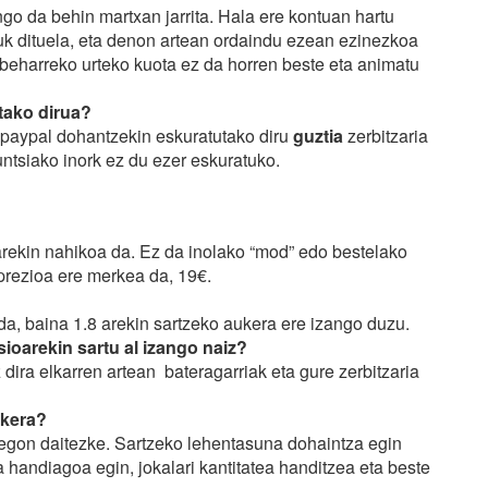
ngo da behin martxan jarrita. Hala ere kontuan hartu
uk dituela, eta denon artean ordaindu ezean ezinezkoa
beharreko urteko kuota ez da horren beste eta animatu
tako dirua?
 paypal dohantzekin eskuratutako diru
guztia
zerbitzaria
tsiako inork ez du ezer eskuratuko.
earekin nahikoa da. Ez da inolako “mod” edo bestelako
prezioa ere merkea da, 19€.
da, baina 1.8 arekin sartzeko aukera ere izango duzu.
ioarekin sartu al izango naiz?
 dira elkarren artean bateragarriak eta gure zerbitzaria
ukera?
i egon daitezke. Sartzeko lehentasuna dohaintza egin
a handiagoa egin, jokalari kantitatea handitzea eta beste