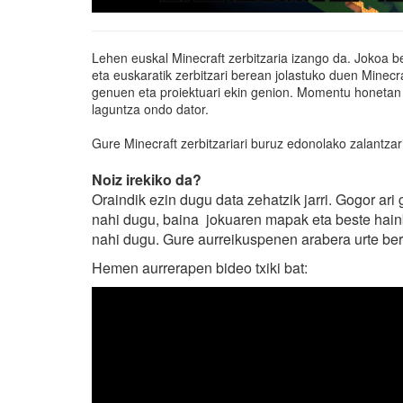
Lehen euskal Minecraft zerbitzaria izango da. Jokoa b
eta euskaratik zerbitzari berean jolastuko duen Minec
genuen eta proiektuari ekin genion. Momentu honetan 
laguntza ondo dator.
Gure Minecraft zerbitzariari buruz edonolako zalantza
Noiz irekiko da?
Oraindik ezin dugu data zehatzik jarri. Gogor ari 
nahi dugu, baina jokuaren mapak eta beste hainba
nahi dugu. Gure aurreikuspenen arabera urte ber
Hemen aurrerapen bideo txiki bat: