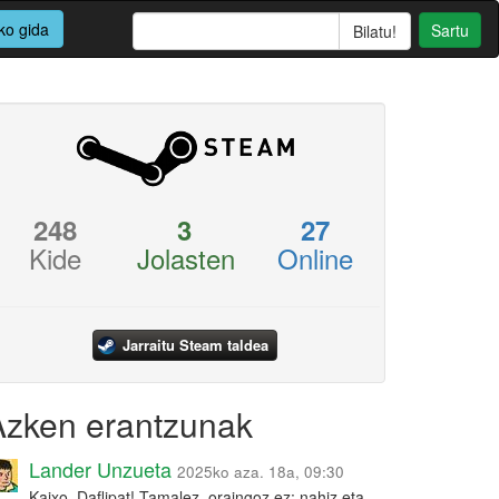
ko gida
Sartu
248
3
27
Kide
Jolasten
Online
Jarraitu Steam taldea
Azken erantzunak
Lander Unzueta
2025ko aza. 18a, 09:30
Kaixo, Daflipat! Tamalez, oraingoz ez: nahiz eta