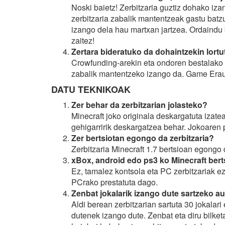
Noski baietz! Zerbitzaria guztiz dohako iza
zerbitzaria zabalik mantentzeak gastu batz
izango dela hau martxan jartzea. Ordaindu 
zaitez!
Zertara bideratuko da dohaintzekin lortu
Crowfunding-arekin eta ondoren bestalako
zabalik mantentzeko izango da. Game Eraun
DATU TEKNIKOAK
Zer behar da zerbitzarian jolasteko?
Minecraft joko originala deskargatuta izat
gehigarririk deskargatzea behar. Jokoaren 
Zer bertsiotan egongo da zerbitzaria?
Zerbitzaria Minecraft 1.7 bertsioan egongo 
xBox, android edo ps3 ko Minecraft berts
Ez, tamalez kontsola eta PC zerbitzariak ez
PCrako prestatuta dago.
Zenbat jokalarik izango dute sartzeko a
Aldi berean zerbitzarian sartuta 30 jokalar
dutenek izango dute. Zenbat eta diru bilket