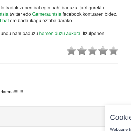
o iradokizunen bat egin nahi baduzu, jarri gurekin
tsia
twitter edo
Gamerauntsia
facebook kontuaren bidez.
l bat
ere badaukagu eztabaidarako.
agundu nahi baduzu
hemen duzu aukera
. Itzulpenen
iarena!!!!!!!!
Cookie
Webgune ho