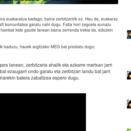
era euskaratua badago, baina zerbitzaririk ez. Hau da, euskaraz
raft komunitatea garatu nahi dugu. Falta hori zegoela sumatu
hainbat kide gaude lanean baina zerrenda irekia da, edozein
rik baduzu, hauek argitzeko MEG bat prestatu dugu:
gara lanean, zerbitzaria ahalik eta azkarre martxan jarri
t ezaugarri ondo garatu eta zerbitzari landu bat jarri
riarekin batera zabaltzea espero dugu.