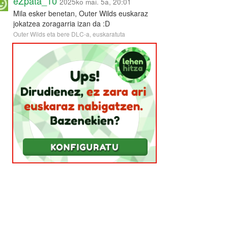
eZpata_10
2025ko mai. 5a, 20:01
Mila esker benetan, Outer Wilds euskaraz
jokatzea zoragarria izan da :D
Outer Wilds eta bere DLC-a, euskaratuta