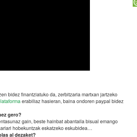
zen bidez finantziatuko da, zerbitzaria martxan jartzeko
lataforma
erabiliaz hasieran, baina ondoren paypal bidez
inez gero?
entasunaz gain, beste hainbat abantaila bisual emango
itzariari hobekuntzak eskatzeko eskubidea…
jolas al dezaket?