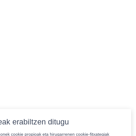
ak erabiltzen ditugu
nek cookie propioak eta hirugarrenen cookie-fitxategiak