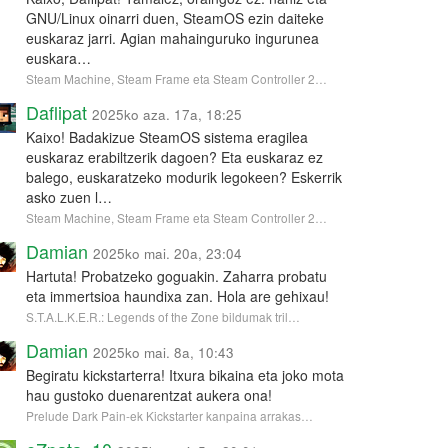
GNU/Linux oinarri duen, SteamOS ezin daiteke
euskaraz jarri. Agian mahainguruko ingurunea
euskara…
Steam Machine, Steam Frame eta Steam Controller 2…
Daflipat
2025ko aza. 17a, 18:25
Kaixo! Badakizue SteamOS sistema eragilea
euskaraz erabiltzerik dagoen? Eta euskaraz ez
balego, euskaratzeko modurik legokeen? Eskerrik
asko zuen l…
Steam Machine, Steam Frame eta Steam Controller 2…
Damian
2025ko mai. 20a, 23:04
Hartuta! Probatzeko goguakin. Zaharra probatu
eta immertsioa haundixa zan. Hola are gehixau!
S.T.A.L.K.E.R.: Legends of the Zone bildumak tril…
Damian
2025ko mai. 8a, 10:43
Begiratu kickstarterra! Itxura bikaina eta joko mota
hau gustoko duenarentzat aukera ona!
Prelude Dark Pain-ek Kickstarter kanpaina arrakas…