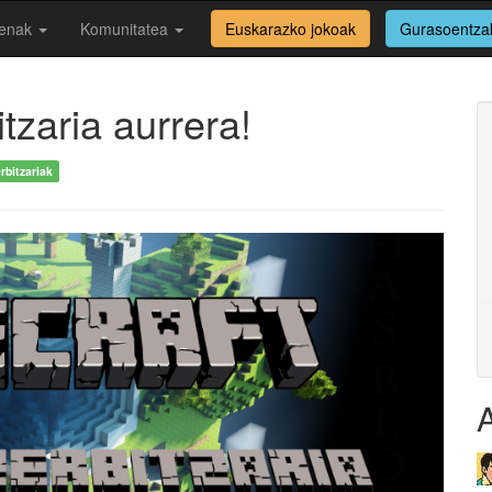
enak
Komunitatea
Euskarazko jokoak
Gurasoentza
tzaria aurrera!
rbitzariak