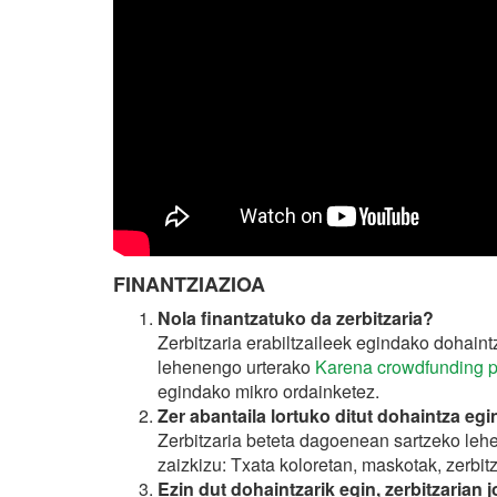
FINANTZIAZIOA
Nola finantzatuko da zerbitzaria?
Zerbitzaria erabiltzaileek egindako dohaint
lehenengo urterako
Karena crowdfunding p
egindako mikro ordainketez.
Zer abantaila lortuko ditut dohaintza eg
Zerbitzaria beteta dagoenean sartzeko leh
zaizkizu: Txata koloretan, maskotak, zerb
Ezin dut dohaintzarik egin, zerbitzarian 