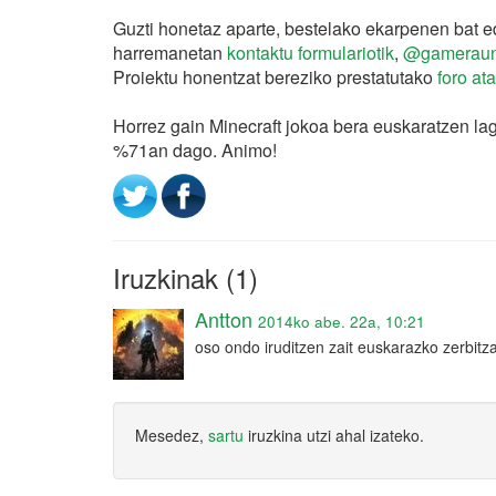
Guzti honetaz aparte, bestelako ekarpenen bat ed
harremanetan
kontaktu formulariotik
,
@gameraun
Proiektu honentzat bereziko prestatutako
foro ata
Horrez gain Minecraft jokoa bera euskaratzen l
%71an dago. Animo!
Iruzkinak (1)
Antton
2014ko abe. 22a, 10:21
oso ondo iruditzen zait euskarazko zerbitzar
Mesedez,
sartu
iruzkina utzi ahal izateko.