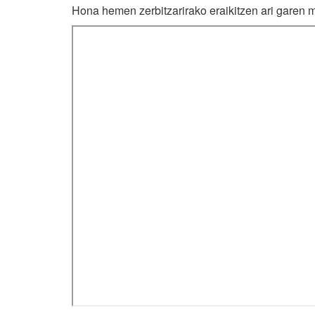
Hona hemen zerbitzarirako eraikitzen ari garen 