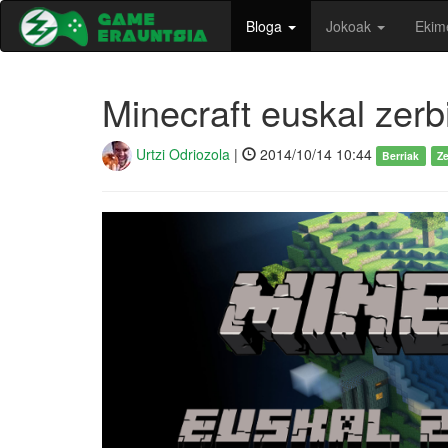
Bloga
Jokoak
Ekim
Minecraft euskal zerbi
Urtzi Odriozola
|
2014/10/14 10:44
Berriak
Ze