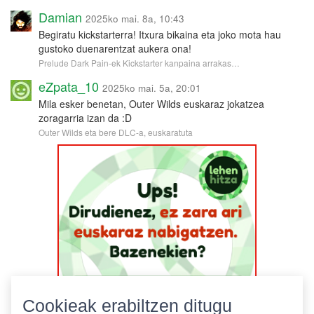
Damian
2025ko mai. 8a, 10:43
Begiratu kickstarterra! Itxura bikaina eta joko mota hau
gustoko duenarentzat aukera ona!
Prelude Dark Pain-ek Kickstarter kanpaina arrakas…
eZpata_10
2025ko mai. 5a, 20:01
Mila esker benetan, Outer Wilds euskaraz jokatzea
zoragarria izan da :D
Outer Wilds eta bere DLC-a, euskaratuta
Cookieak erabiltzen ditugu