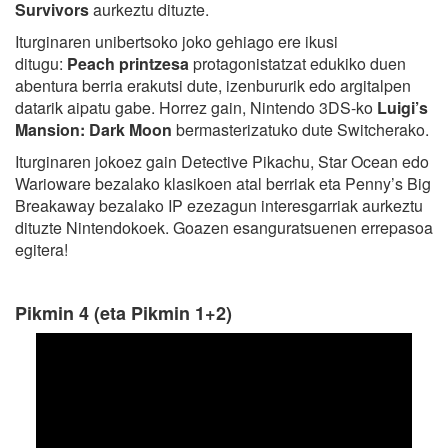
Survivors
aurkeztu dituzte.
Iturginaren unibertsoko joko gehiago ere ikusi
ditugu:
Peach printzesa
protagonistatzat edukiko duen
abentura berria erakutsi dute, izenbururik edo argitalpen
datarik aipatu gabe. Horrez gain, Nintendo 3DS-ko
Luigi’s
Mansion: Dark Moon
bermasterizatuko dute Switcherako.
Iturginaren jokoez gain Detective Pikachu, Star Ocean edo
Warioware bezalako klasikoen atal berriak eta Penny’s Big
Breakaway bezalako IP ezezagun interesgarriak aurkeztu
dituzte Nintendokoek. Goazen esanguratsuenen errepasoa
egitera!
Pikmin 4 (eta Pikmin 1+2)