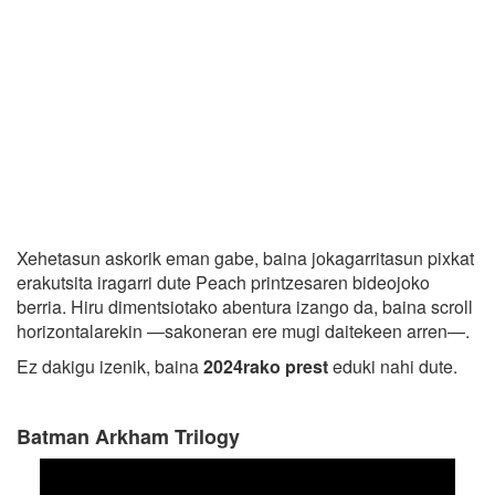
Xehetasun askorik eman gabe, baina jokagarritasun pixkat
erakutsita iragarri dute Peach printzesaren bideojoko
berria. Hiru dimentsiotako abentura izango da, baina scroll
horizontalarekin —sakoneran ere mugi daitekeen arren—.
Ez dakigu izenik, baina
2024rako prest
eduki nahi dute.
Batman Arkham Trilogy