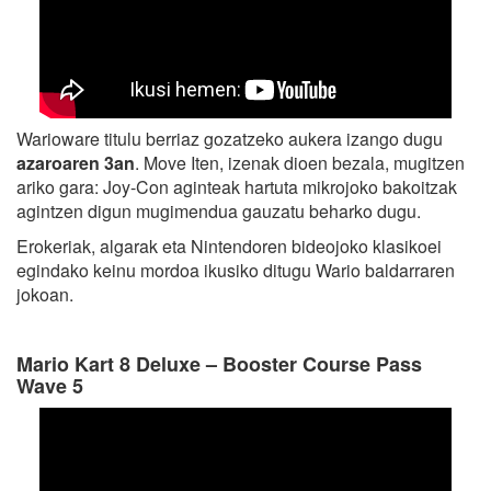
Warioware titulu berriaz gozatzeko aukera izango dugu
azaroaren 3an
. Move Iten, izenak dioen bezala, mugitzen
ariko gara: Joy-Con aginteak hartuta mikrojoko bakoitzak
agintzen digun mugimendua gauzatu beharko dugu.
Erokeriak, algarak eta Nintendoren bideojoko klasikoei
egindako keinu mordoa ikusiko ditugu Wario baldarraren
jokoan.
Mario Kart 8 Deluxe – Booster Course Pass
Wave 5