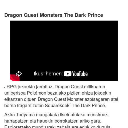
Dragon Quest Monsters The Dark Prince
JRPG jokoekin jarraituz, Dragon Quest mitikoaren
unibertsoa Pokémon bezalako piztien ehiza jokoekin
elkartzen dituen Dragon Quest Monster azpisagaren atal
berria iragarri zuten Squarekoek: The Dark Prince.
Akira Toriyama mangakak diseinatutako munstroak
harrapatzen eta hauekin borrokatzen ariko gara.
Esploratzeko mundu ireki zabala ere edukiko dugula