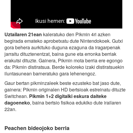
Uztailaren 21ean
kaleratuko den Pikmin 4ri azken
begirada emateko aprobetxatu dute Nintendokoek. Gutxi
gora behera aurkituko duguna ezaguna da iragarpenak
jarraitu dituztenentzat, baina gune eta erronka berriak
erakutsi dituzte. Gainera, Pikmin mota berria ere egongo
da: Pikmin distiratsua. Berde koloreko izaki distiratsuekin
iluntasunean barneratuko gara lehenengoz.
Gaur bertan pikminzaleek beste ezusteko bat jaso dute,
gainera: Pikmin originalen HD bertsioak estreinatu dituzte
Switchean.
Pikmin 1+2 digitalki eskura daiteke
dagoeneko
, baina bertsio fisikoa edukiko dute irailaren
22an.
Peachen bideojoko berria