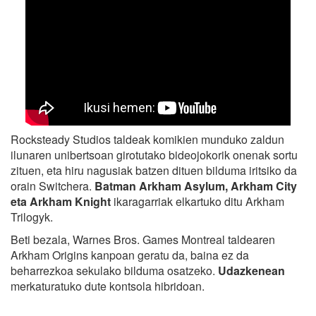
Rocksteady Studios taldeak komikien munduko zaldun
ilunaren unibertsoan girotutako bideojokorik onenak sortu
zituen, eta hiru nagusiak batzen dituen bilduma iritsiko da
orain Switchera.
Batman Arkham Asylum, Arkham City
eta Arkham Knight
ikaragarriak elkartuko ditu Arkham
Trilogyk.
Beti bezala, Warnes Bros. Games Montreal taldearen
Arkham Origins kanpoan geratu da, baina ez da
beharrezkoa sekulako bilduma osatzeko.
Udazkenean
merkaturatuko dute kontsola hibridoan.