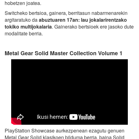
hobetzen joatea.
Switcheko bertsioa, gainera, berritasun nabarmenarekin
argitaratuko da
abuztuaren 17an: lau jokalarirentzako
tokiko multijokalaria
. Gainerako bertsioek ere jasoko dute
modalitate berria.
Metal Gear Solid Master Collection Volume 1
PlayStation Showcase aurkezpenean ezagutu genuen
Metal Gear Solid klasikoen bilduma berria, baina Solid