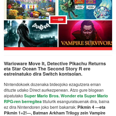
Warioware Move It, Detective Pikachu Returns
eta Star Ocean The Second Story R ere
estreinatuko dira Switch kontsolan.
Nintendokoek dozenaka bideojoko ezagutzera eman
dituzte udako Direct aurkezpenean. Atzo gure blogean
aipatutako
Super Mario Bros. Wonder eta Super Mario
RPG-ren berregitea
titulurik esanguratsuenak dira, baina
ez dira Nintendoren joko berri bakarrak:
Pikmin 4 —eta
Pikmin 1+2!—, Batman Arkham Trilogy zein Vampire