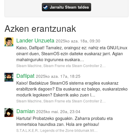
Jarraitu Steam taldea
Azken erantzunak
Lander Unzueta
2025ko aza. 18a, 09:30
Kaixo, Daflipat! Tamalez, oraingoz ez: nahiz eta GNU/Linux
oinarri duen, SteamOS ezin daiteke euskaraz jarri. Agian
mahainguruko ingurunea euskara…
Steam Machine, Steam Frame eta Steam Controller 2…
Daflipat
2025ko aza. 17a, 18:25
Kaixo! Badakizue SteamOS sistema eragilea euskaraz
erabiltzerik dagoen? Eta euskaraz ez balego, euskaratzeko
modurik legokeen? Eskerrik asko zuen l…
Steam Machine, Steam Frame eta Steam Controller 2…
Damian
2025ko mai. 20a, 23:04
Hartuta! Probatzeko goguakin. Zaharra probatu eta
immertsioa haundixa zan. Hola are gehixau!
S.T.A.L.K.E.R.: Legends of the Zone bildumak tril…