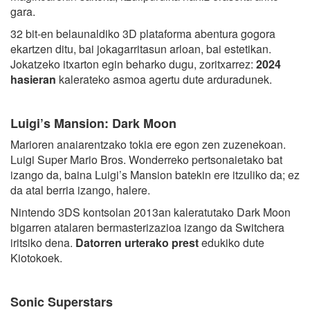
gara.
32 bit-en belaunaldiko 3D plataforma abentura gogora
ekartzen ditu, bai jokagarritasun arloan, bai estetikan.
Jokatzeko itxarton egin beharko dugu, zoritxarrez:
2024
hasieran
kalerateko asmoa agertu dute arduradunek.
Luigi’s Mansion: Dark Moon
Marioren anaiarentzako tokia ere egon zen zuzenekoan.
Luigi Super Mario Bros. Wonderreko pertsonaietako bat
izango da, baina Luigi’s Mansion batekin ere itzuliko da; ez
da atal berria izango, halere.
Nintendo 3DS kontsolan 2013an kaleratutako Dark Moon
bigarren atalaren bermasterizazioa izango da Switchera
iritsiko dena.
Datorren urterako prest
edukiko dute
Kiotokoek.
Sonic Superstars