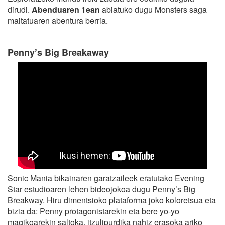
dirudi.
Abenduaren 1ean
abiatuko dugu Monsters saga
maitatuaren abentura berria.
Penny’s Big Breakaway
Sonic Mania bikainaren garatzaileek eratutako Evening
Star estudioaren lehen bideojokoa dugu Penny’s Big
Breakway. Hiru dimentsioko plataforma joko koloretsua eta
bizia da: Penny protagonistarekin eta bere yo-yo
magikoarekin saltoka, itzulipurdika nahiz erasoka ariko