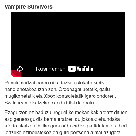
Vampire Survivors
Poncle sortzailearen obra iazko ustekabekorik
handienetakoa izan zen. Ordenagailuetatik, gailu
mugikorretatik eta Xbox kontsoletatik igaro ondoren,
Switchean jokatzeko txanda iritsi da orain.
Ezagutzen ez baduzu, roguelike mekanikak ardatz dituen
azpigenero guztiz berria eratzen du jokoak: ehundaka
arerio akatzen ibiliko gara ordu erdiko partidetan, eta hori
lortzeko ezinbestekoa da gure pertsonaia mailaz igota