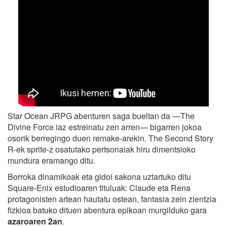
Star Ocean JRPG abenturen saga bueltan da —The
Divine Force iaz estreinatu zen arren— bigarren jokoa
osorik berregingo duen remake-arekin. The Second Story
R-ek sprite-z osatutako pertsonaiak hiru dimentsioko
mundura eramango ditu.
Borroka dinamikoak eta gidoi sakona uztartuko ditu
Square-Enix estudioaren tituluak: Claude eta Rena
protagonisten artean hautatu ostean, fantasia zein zientzia
fizkioa batuko dituen abentura epikoan murgilduko gara
azaroaren 2an
.