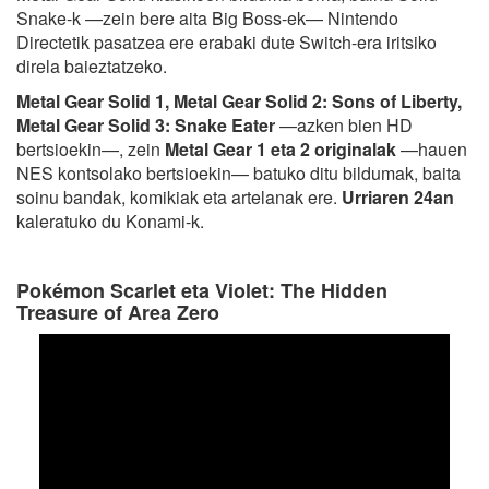
Snake-k —zein bere aita Big Boss-ek— Nintendo
Directetik pasatzea ere erabaki dute Switch-era iritsiko
direla baieztatzeko.
Metal Gear Solid 1, Metal Gear Solid 2: Sons of Liberty,
Metal Gear Solid 3: Snake Eater
—azken bien HD
bertsioekin—, zein
Metal Gear 1 eta 2 originalak
—hauen
NES kontsolako bertsioekin— batuko ditu bildumak, baita
soinu bandak, komikiak eta artelanak ere.
Urriaren 24an
kaleratuko du Konami-k.
Pokémon Scarlet eta Violet: The Hidden
Treasure of Area Zero