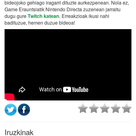
bideojoko gehiago iragarri dituzte aurkezpenean. Nola ez,
Game Erauntsiatik Nintendo Directa zuzenean jarraitu
dugu gure
Twitch katean
. Erreakzioak ikusi nahi
badituzue, hemen duzue bideoa!
Iruzkinak