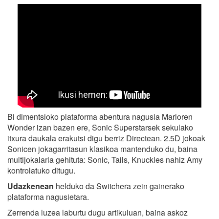
Bi dimentsioko plataforma abentura nagusia Marioren
Wonder izan bazen ere, Sonic Superstarsek sekulako
itxura daukala erakutsi digu berriz Directean. 2.5D jokoak
Sonicen jokagarritasun klasikoa mantenduko du, baina
multijokalaria gehituta: Sonic, Tails, Knuckles nahiz Amy
kontrolatuko ditugu.
Udazkenean
helduko da Switchera zein gainerako
plataforma nagusietara.
Zerrenda luzea laburtu dugu artikuluan, baina askoz