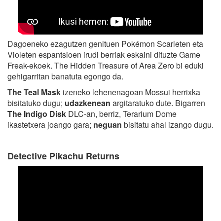
Dagoeneko ezagutzen genituen Pokémon Scarleten eta
Violeten espantsioen irudi berriak eskaini dituzte Game
Freak-ekoek. The Hidden Treasure of Area Zero bi eduki
gehigarritan banatuta egongo da.
The Teal Mask
izeneko lehenenagoan Mossui herrixka
bisitatuko dugu;
udazkenean
argitaratuko dute. Bigarren
The Indigo Disk
DLC-an, berriz, Terarium Dome
ikastetxera joango gara;
neguan
bisitatu ahal izango dugu.
Detective Pikachu Returns