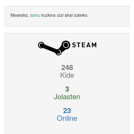
Mesedez,
sartu
iruzkina utzi ahal izateko.
248
Kide
3
Jolasten
23
Online