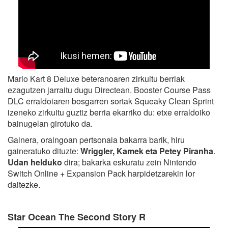
Mario Kart 8 Deluxe beteranoaren zirkuitu berriak
ezagutzen jarraitu dugu Directean. Booster Course Pass
DLC erraldoiaren bosgarren sortak Squeaky Clean Sprint
izeneko zirkuitu guztiz berria ekarriko du: etxe erraldoiko
bainugelan girotuko da.
Gainera, oraingoan pertsonaia bakarra barik, hiru
gaineratuko dituzte:
Wriggler, Kamek eta Petey Piranha
.
Udan helduko
dira; bakarka eskuratu zein Nintendo
Switch Online + Expansion Pack harpidetzarekin lor
daitezke.
Star Ocean The Second Story R