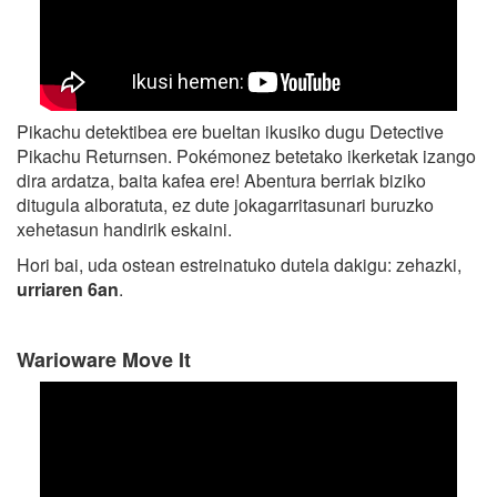
Pikachu detektibea ere bueltan ikusiko dugu Detective
Pikachu Returnsen. Pokémonez betetako ikerketak izango
dira ardatza, baita kafea ere! Abentura berriak biziko
ditugula alboratuta, ez dute jokagarritasunari buruzko
xehetasun handirik eskaini.
Hori bai, uda ostean estreinatuko dutela dakigu: zehazki,
urriaren 6an
.
Warioware Move It