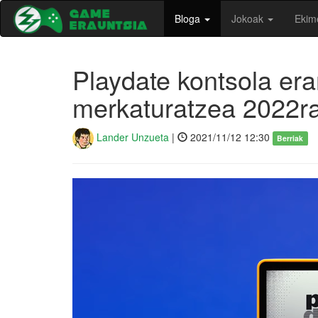
Bloga
Jokoak
Ekim
Playdate kontsola er
merkaturatzea 2022ra
Lander Unzueta
|
2021/11/12 12:30
Berriak