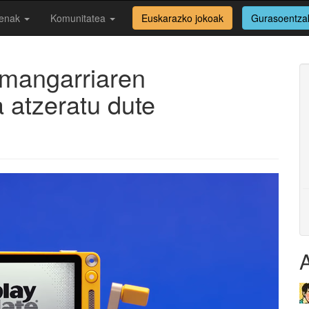
enak
Komunitatea
Euskarazko jokoak
Gurasoentza
amangarriaren
 atzeratu dute