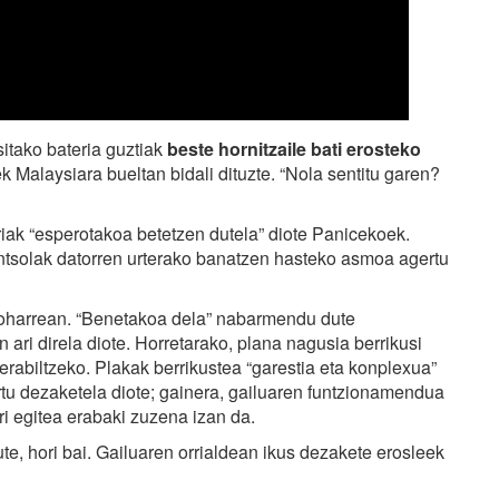
itako bateria guztiak
beste hornitzaile bati erosteko
 Malaysiara bueltan bidali dituzte. “Nola sentitu garen?
rriak “esperotakoa betetzen dutela” diote Panicekoek.
ntsolak datorren urterako banatzen hasteko asmoa agertu
 oharrean. “Benetakoa dela” nabarmendu dute
ari direla diote. Horretarako, plana nagusia berrikusi
abiltzeko. Plakak berrikustea “garestia eta konplexua”
rtu dezaketela diote; gainera, gailuaren funtzionamendua
ri egitea erabaki zuzena izan da.
e, hori bai. Gailuaren orrialdean ikus dezakete erosleek