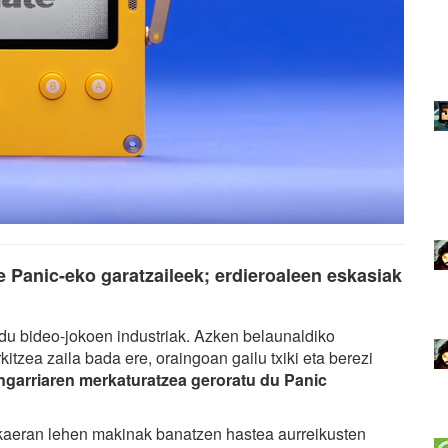
te Panic-eko garatzaileek; erdieroaleen eskasiak
 du bideo-jokoen industriak. Azken belaunaldiko
itzea zaila bada ere, oraingoan gailu txiki eta berezi
ngarriaren merkaturatzea geroratu du Panic
ukaeran lehen makinak banatzen hastea aurreikusten