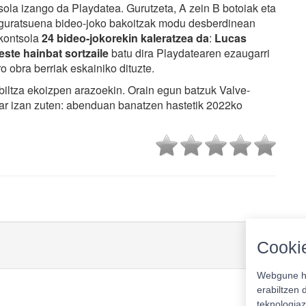
sola izango da Playdatea. Gurutzeta, A zein B botoiak eta
nguratsuena bideo-joko bakoitzak modu desberdinean
 kontsola
24 bideo-jokorekin kaleratzea da
:
Lucas
ste hainbat sortzaile
batu dira Playdatearen ezaugarri
o obra berriak eskainiko dituzte.
biltza ekoizpen arazoekin. Orain egun batzuk Valve-
r izan zuten: abenduan banatzen hastetik 2022ko
Cookie
Webgune ho
erabiltzen 
teknologiaz