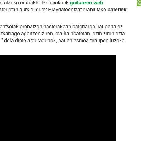
tzeratzeko erabakia. Panicekoek
gailuaren web
rietan aurkitu dute: Playdateentzat erabilitako
bateriek
0 kontsolak probatzen hasterakoan bateriaren iraupena ez
zkarrago agortzen ziren, eta hainbatetan, ezin ziren ezta
a”
dela diote arduradunek, hauen asmoa “iraupen luzeko