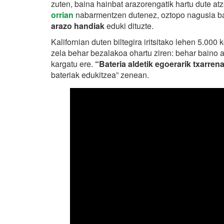
zuten, baina hainbat arazorengatik hartu dute a
orrian
nabarmentzen dutenez, oztopo nagusia bate
arazo handiak
eduki dituzte.
Kalifornian duten biltegira iritsitako lehen 5.00
zela behar bezalakoa ohartu ziren: behar baino a
kargatu ere.
“Bateria aldetik egoerarik txarren
bateriak edukitzea” zenean.