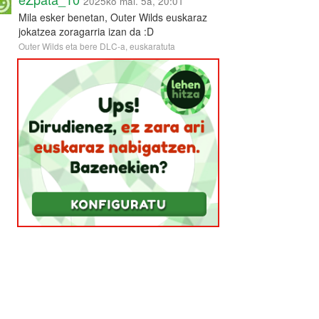
2025ko mai. 5a, 20:01
Mila esker benetan, Outer Wilds euskaraz
jokatzea zoragarria izan da :D
Outer Wilds eta bere DLC-a, euskaratuta