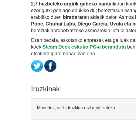
2,7 hazbeteko argirik gabeko pantaila
dun kont
ezer gutxi gehiago edukiko du; berezitasun esa
erabiliko duen
biradera
ren aldetik dator. Asmoa
Pope, Chuhai Labs, Diego Garcia, Uvula eta be
bereziak aprobetxatzeko asmoarekin, eta bi aster
Esan bezala, askotariko enpresak eta gailuak da
koek
Steam Deck eskuko PC-a berandutu
beha
otsailera igaro behar izan dira.
Iruzkinak
Mesedez,
sartu
iruzkina utzi ahal izateko.