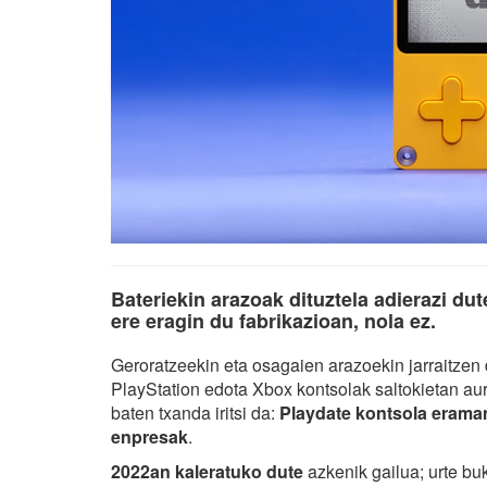
Bateriekin arazoak dituztela adierazi du
ere eragin du fabrikazioan, nola ez.
Geroratzeekin eta osagaien arazoekin jarraitzen
PlayStation edota Xbox kontsolak saltokietan aurk
baten txanda iritsi da:
Playdate kontsola erama
enpresak
.
2022an kaleratuko dute
azkenik gailua; urte b