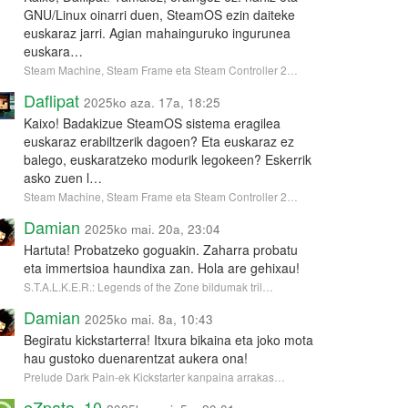
GNU/Linux oinarri duen, SteamOS ezin daiteke
euskaraz jarri. Agian mahainguruko ingurunea
euskara…
Steam Machine, Steam Frame eta Steam Controller 2…
Daflipat
2025ko aza. 17a, 18:25
Kaixo! Badakizue SteamOS sistema eragilea
euskaraz erabiltzerik dagoen? Eta euskaraz ez
balego, euskaratzeko modurik legokeen? Eskerrik
asko zuen l…
Steam Machine, Steam Frame eta Steam Controller 2…
Damian
2025ko mai. 20a, 23:04
Hartuta! Probatzeko goguakin. Zaharra probatu
eta immertsioa haundixa zan. Hola are gehixau!
S.T.A.L.K.E.R.: Legends of the Zone bildumak tril…
Damian
2025ko mai. 8a, 10:43
Begiratu kickstarterra! Itxura bikaina eta joko mota
hau gustoko duenarentzat aukera ona!
Prelude Dark Pain-ek Kickstarter kanpaina arrakas…
eZpata_10