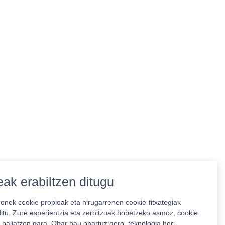
ak erabiltzen ditugu
nek cookie propioak eta hirugarrenen cookie-fitxategiak
ditu. Zure esperientzia eta zerbitzuak hobetzeko asmoz, cookie
 baliatzen gara. Ohar hau onartuz gero, teknologia hori