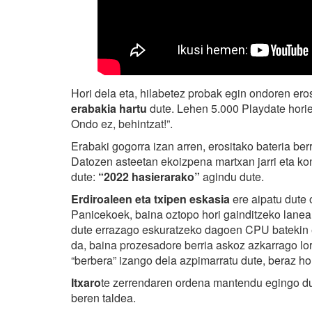
Hori dela eta, hilabetez probak egin ondoren eros
erabakia hartu
dute. Lehen 5.000 Playdate horiek
Ondo ez, behintzat!”.
Erabaki gogorra izan arren, erositako bateria be
Datozen asteetan ekoizpena martxan jarri eta ko
dute:
“2022 hasierarako”
agindu dute.
Erdiroaleen eta txipen eskasia
ere aipatu dute
Panicekoek, baina oztopo hori gainditzeko lanean 
dute errazago eskuratzeko dagoen CPU batekin er
da, baina prozesadore berria askoz azkarrago lo
“berbera” izango dela azpimarratu dute, beraz ho
Itxaro
te zerrendaren ordena mantendu egingo dut
beren taldea.