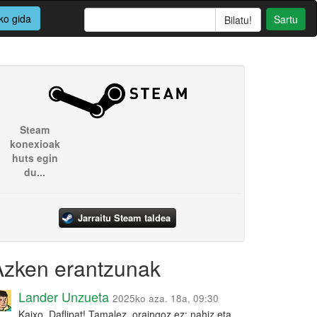
ko gida
Sartu
Steam
konexioak
huts egin
du...
Jarraitu Steam taldea
Azken erantzunak
Lander Unzueta
2025ko aza. 18a, 09:30
Kaixo, Daflipat! Tamalez, oraingoz ez: nahiz eta