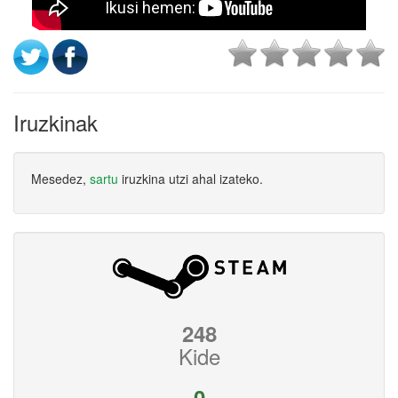
Iruzkinak
Mesedez,
sartu
iruzkina utzi ahal izateko.
248
Kide
0