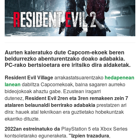
Aurten kaleratuko dute Capcom-ekoek beren
beldurrezko abenturentzako doako adabakia.
PC-rako bertsioetara ere iritsiko dira aldaketak.
Resident Evil Village
arrakastatsuarentzako
hedapenean
lanean
dabiltza Capcomekoak, baina sagaren aurreko
bideojokoak ahaztu gabe. Ezustean iragarri
dutenez,
Resident Evil 2ren eta 3ren remakeen zein 7
atalaren belaunaldi berrirako adabakia
prestatzen ari
dira: hauek atal teknikoan era guztietako hobekuntzak
ekarriko dituzte.
2022an estreinatuko da
PlayStation 5 eta Xbox Series
kontsoletarako eguneraketa.
"Izpien trazadura
,