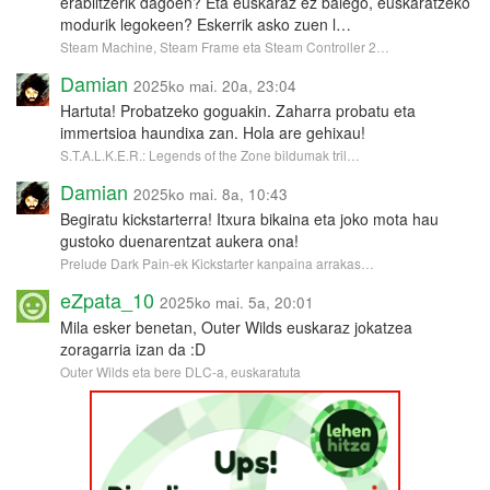
erabiltzerik dagoen? Eta euskaraz ez balego, euskaratzeko
modurik legokeen? Eskerrik asko zuen l…
Steam Machine, Steam Frame eta Steam Controller 2…
Damian
2025ko mai. 20a, 23:04
Hartuta! Probatzeko goguakin. Zaharra probatu eta
immertsioa haundixa zan. Hola are gehixau!
S.T.A.L.K.E.R.: Legends of the Zone bildumak tril…
Damian
2025ko mai. 8a, 10:43
Begiratu kickstarterra! Itxura bikaina eta joko mota hau
gustoko duenarentzat aukera ona!
Prelude Dark Pain-ek Kickstarter kanpaina arrakas…
eZpata_10
2025ko mai. 5a, 20:01
Mila esker benetan, Outer Wilds euskaraz jokatzea
zoragarria izan da :D
Outer Wilds eta bere DLC-a, euskaratuta