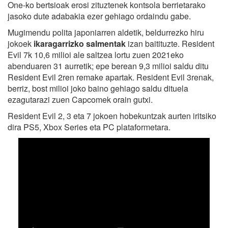
One-ko bertsioak erosi zituztenek kontsola berrietarako
jasoko dute adabakia ezer gehiago ordaindu gabe.
Mugimendu polita japoniarren aldetik, beldurrezko hiru
jokoek
ikaragarrizko salmentak
izan baitituzte. Resident
Evil 7k 10,6 milioi ale saltzea lortu zuen 2021eko
abenduaren 31 aurretik; epe berean 9,3 milioi saldu ditu
Resident Evil 2ren remake apartak. Resident Evil 3renak,
berriz, bost milioi joko baino gehiago saldu dituela
ezagutarazi zuen Capcomek orain gutxi.
Resident Evil 2, 3 eta 7 jokoen hobekuntzak aurten iritsiko
dira PS5, Xbox Series eta PC plataformetara.