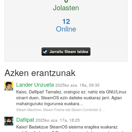
Jolasten
12
Online
Jarraitu Steam taldea
Azken erantzunak
Lander Unzueta
2025ko aza. 18a, 09:30
Kaixo, Daflipat! Tamalez, oraingoz ez: nahiz eta GNU/Linux
oinarri duen, SteamOS ezin daiteke euskaraz jarri. Agian
mahainguruko ingurunea euskara…
Steam Machine, Steam Frame eta Steam Controller 2…
Daflipat
2025ko aza. 17a, 18:25
Kaixo! Badakizue SteamOS sistema eragilea euskaraz