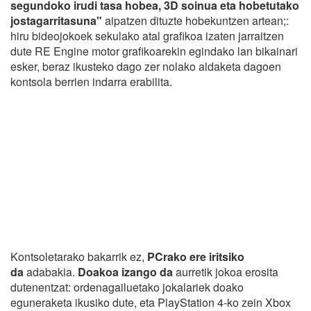
segundoko irudi tasa hobea, 3D soinua eta hobetutako
jostagarritasuna"
aipatzen dituzte hobekuntzen artean;:
hiru bideojokoek sekulako atal grafikoa izaten jarraitzen
dute RE Engine motor grafikoarekin egindako lan bikainari
esker, beraz ikusteko dago zer nolako aldaketa dagoen
kontsola berrien indarra erabilita.
Kontsoletarako bakarrik ez,
PCrako ere iritsiko
da
adabakia.
Doakoa izango da
aurretik jokoa erosita
dutenentzat: ordenagailuetako jokalariek doako
eguneraketa ikusiko dute, eta PlayStation 4-ko zein Xbox