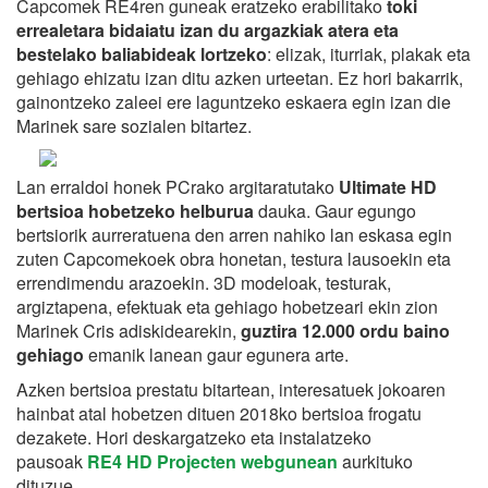
Capcomek RE4ren guneak eratzeko erabilitako
toki
errealetara bidaiatu izan du argazkiak atera eta
bestelako baliabideak lortzeko
: elizak, iturriak, plakak eta
gehiago ehizatu izan ditu azken urteetan. Ez hori bakarrik,
gainontzeko zaleei ere laguntzeko eskaera egin izan die
Marinek sare sozialen bitartez.
Lan erraldoi honek PCrako argitaratutako
Ultimate HD
bertsioa hobetzeko helburua
dauka. Gaur egungo
bertsiorik aurreratuena den arren nahiko lan eskasa egin
zuten Capcomekoek obra honetan, testura lausoekin eta
errendimendu arazoekin. 3D modeloak, testurak,
argiztapena, efektuak eta gehiago hobetzeari ekin zion
Marinek Cris adiskidearekin,
guztira
12.000 ordu baino
gehiago
emanik lanean gaur egunera arte.
Azken bertsioa prestatu bitartean, interesatuek jokoaren
hainbat atal hobetzen dituen 2018ko bertsioa frogatu
dezakete. Hori deskargatzeko eta instalatzeko
pausoak
RE4 HD Projecten webgunean
aurkituko
dituzue.