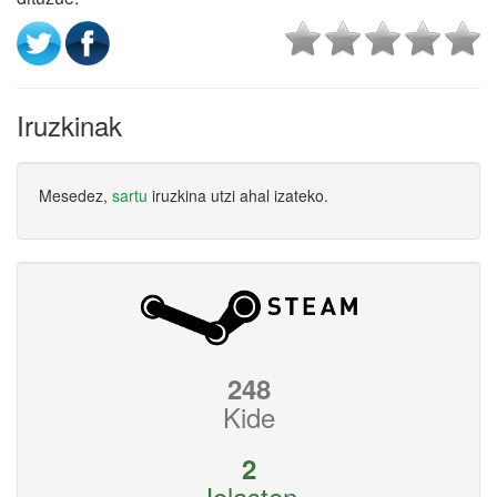
Iruzkinak
Mesedez,
sartu
iruzkina utzi ahal izateko.
248
Kide
2
Jolasten