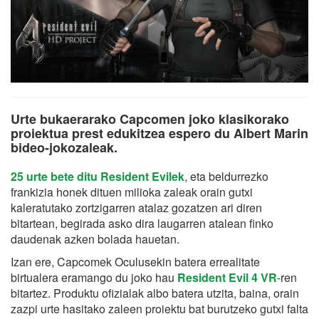
Urte bukaerarako Capcomen joko klasikorako
proiektua prest edukitzea espero du Albert Marin
bideo-jokozaleak.
25 urte bete ditu Resident Evilek
, eta beldurrezko
frankizia honek dituen milioka zaleak orain gutxi
kaleratutako zortzigarren atalaz gozatzen ari diren
bitartean, begirada asko dira laugarren atalean finko
daudenak azken bolada hauetan.
Izan ere, Capcomek Oculusekin batera errealitate
birtualera eramango du joko hau
Resident Evil 4 VR
-ren
bitartez. Produktu ofizialak albo batera utzita, baina, orain
zazpi urte hasitako zaleen proiektu bat burutzeko gutxi falta