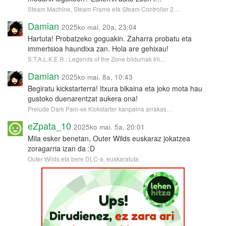
Steam Machine, Steam Frame eta Steam Controller 2…
Damian
2025ko mai. 20a, 23:04
Hartuta! Probatzeko goguakin. Zaharra probatu eta
immertsioa haundixa zan. Hola are gehixau!
S.T.A.L.K.E.R.: Legends of the Zone bildumak tril…
Damian
2025ko mai. 8a, 10:43
Begiratu kickstarterra! Itxura bikaina eta joko mota hau
gustoko duenarentzat aukera ona!
Prelude Dark Pain-ek Kickstarter kanpaina arrakas…
eZpata_10
2025ko mai. 5a, 20:01
Mila esker benetan, Outer Wilds euskaraz jokatzea
zoragarria izan da :D
Outer Wilds eta bere DLC-a, euskaratuta