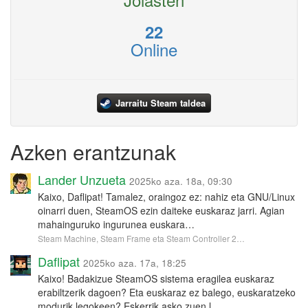
22
Online
Jarraitu Steam taldea
Azken erantzunak
Lander Unzueta
2025ko aza. 18a, 09:30
Kaixo, Daflipat! Tamalez, oraingoz ez: nahiz eta GNU/Linux
oinarri duen, SteamOS ezin daiteke euskaraz jarri. Agian
mahainguruko ingurunea euskara…
Steam Machine, Steam Frame eta Steam Controller 2…
Daflipat
2025ko aza. 17a, 18:25
Kaixo! Badakizue SteamOS sistema eragilea euskaraz
erabiltzerik dagoen? Eta euskaraz ez balego, euskaratzeko
modurik legokeen? Eskerrik asko zuen l…