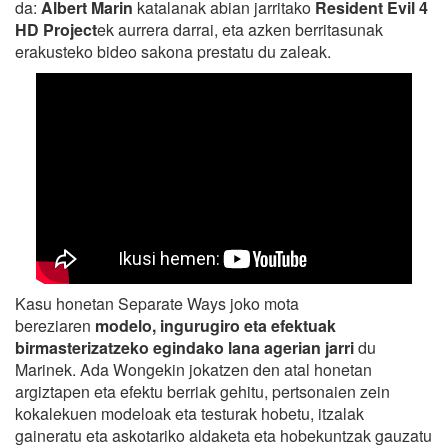
da:
Albert Marin
katalanak abian jarritako
Resident Evil 4
HD Project
ek aurrera darrai, eta azken berritasunak
erakusteko bideo sakona prestatu du zaleak.
Kasu honetan Separate Ways joko mota
bereziaren
modelo, ingurugiro eta efektuak
birmasterizatzeko egindako lana agerian jarri
du
Marinek. Ada Wongekin jokatzen den atal honetan
argiztapen eta efektu berriak gehitu, pertsonaien zein
kokalekuen modeloak eta testurak hobetu, itzalak
gaineratu eta askotariko aldaketa eta hobekuntzak gauzatu