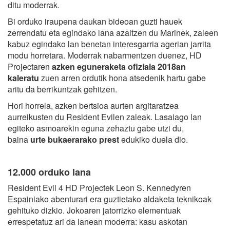
ditu moderrak.
Bi orduko iraupena daukan bideoan guzti hauek
zerrendatu eta egindako lana azaltzen du Marinek, zaleen
kabuz egindako lan benetan interesgarria agerian jarrita
modu horretara. Moderrak nabarmentzen duenez, HD
Projectaren
azken eguneraketa ofiziala 2018an
kaleratu
zuen arren ordutik hona atsedenik hartu gabe
aritu da berrikuntzak gehitzen.
Hori horrela, azken bertsioa aurten argitaratzea
aurreikusten du Resident Evilen zaleak. Lasaiago lan
egiteko asmoarekin eguna zehaztu gabe utzi du,
baina
urte bukaerarako prest
edukiko duela dio.
12.000 orduko lana
Resident Evil 4 HD Projectek Leon S. Kennedyren
Espainiako abenturari era guztietako aldaketa teknikoak
gehituko dizkio. Jokoaren jatorrizko elementuak
errespetatuz ari da lanean moderra: kasu askotan