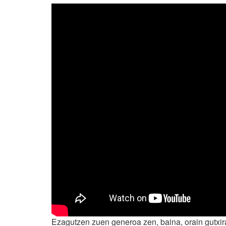
Ezagutzen zuen generoa zen, baina, orain gutxira