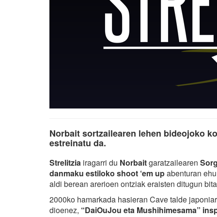
Norbait sortzailearen lehen bideojoko ko
estreinatu da.
Strelitzia
iragarri du
Norbait
garatzailearen
Sorg
danmaku estiloko shoot ‘em up
abenturan ehu
aldi berean arerioen ontziak eraisten ditugun bita
2000ko hamarkada hasieran Cave talde japoniarrak 
dioenez,
“DaiOuJou eta Mushihimesama” inspir