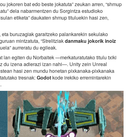
hou jokoren bat edo beste jokatuta” zeukan arren, “shmup
lakatu” dela nabarmentzen du Sorgintza estudioko
sulan etiketa” daukaten shmup tituluekin hasi zen,
 eta buruzagiak garaitzeko palankarekin sekulako
uruan mintzatuta, “Strelitziak
danmaku jokorik inoiz
uela” aurreratu du egileak.
at lan egiten du Norbaitek —merkaturatutako titulu txiki
ez du izena adierazi izan nahi—. Unity zein Unreal
ostean hasi zen mundu honetan pixkanaka-pixkanaka
utatutako tresnak:
Godot
kode irekiko erremintarekin
.