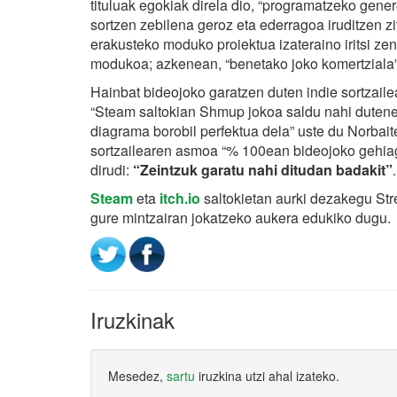
tituluak egokiak direla dio, “programatzeko gene
sortzen zebilena geroz eta ederragoa iruditzen zi
erakusteko moduko proiektua izateraino iritsi ze
modukoa; azkenean, “benetako joko komertziala”
Hainbat bideojoko garatzen duten indie sortzailea
“Steam saltokian Shmup jokoa saldu nahi dutene
diagrama borobil perfektua dela” uste du Norbait
sortzailearen asmoa “% 100ean bideojoko gehiago
dirudi:
“Zeintzuk garatu nahi ditudan badakit”
.
Steam
eta
itch.io
saltokietan aurki dezakegu Stre
gure mintzairan jokatzeko aukera edukiko dugu.
Iruzkinak
Mesedez,
sartu
iruzkina utzi ahal izateko.