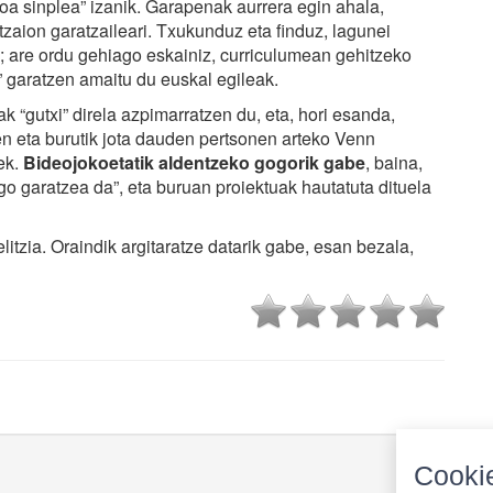
roa sinplea” izanik. Garapenak aurrera egin ahala,
tzaion garatzaileari. Txukunduz eta finduz, lagunei
n; are ordu gehiago eskainiz, curriculumean gehitzeko
 garatzen amaitu du euskal egileak.
k “gutxi” direla azpimarratzen du, eta, hori esanda,
n eta burutik jota dauden pertsonen arteko Venn
ek.
Bideojokoetatik aldentzeko gogorik gabe
, baina,
 garatzea da”, eta buruan proiektuak hautatuta dituela
litzia. Oraindik argitaratze datarik gabe, esan bezala,
Cookie