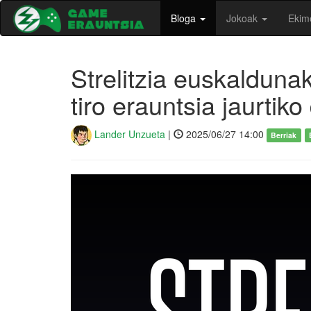
Bloga
Jokoak
Ekim
Strelitzia euskaldun
tiro erauntsia jaurtiko
Lander Unzueta
|
2025/06/27 14:00
Berriak