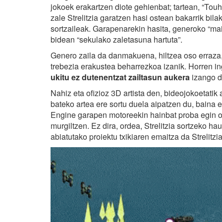
jokoek erakartzen diote gehienbat; tartean, “Tou
zale Strelitzia garatzen hasi ostean bakarrik bi
sortzaileak. Garapenarekin hasita, generoko “mai
bidean “sekulako zaletasuna hartuta”.
Genero zaila da danmakuena, hiltzea oso erraza,
trebezia erakustea beharrezkoa izanik. Horren ing
ukitu ez dutenentzat zailtasun aukera
izango d
Nahiz eta ofizioz 3D artista den, bideojokoetatik 
bateko artea ere sortu duela aipatzen du, baina 
Engine garapen motoreekin hainbat proba egin 
murgiltzen. Ez dira, ordea, Strelitzia sortzeko ha
abiatutako proiektu txikiaren emaitza da Strelitzia