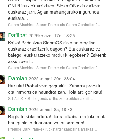
GNU/Linux oinarri duen, SteamOS ezin daiteke
euskaraz jarri. Agian mahainguruko ingurunea
euskara…
Steam Machine, Steam Frame eta Steam Controller 2…
Daflipat
2025ko aza. 17a, 18:25
Kaixo! Badakizue SteamOS sistema eragilea
euskaraz erabiltzerik dagoen? Eta euskaraz ez
balego, euskaratzeko modurik legokeen? Eskerrik
asko zuen l…
Steam Machine, Steam Frame eta Steam Controller 2…
Damian
2025ko mai. 20a, 23:04
Hartuta! Probatzeko goguakin. Zaharra probatu
eta immertsioa haundixa zan. Hola are gehixau!
S.T.A.L.K.E.R.: Legends of the Zone bildumak tril…
Damian
2025ko mai. 8a, 10:43
Begiratu kickstarterra! Itxura bikaina eta joko mota
hau gustoko duenarentzat aukera ona!
Prelude Dark Pain-ek Kickstarter kanpaina arrakas…