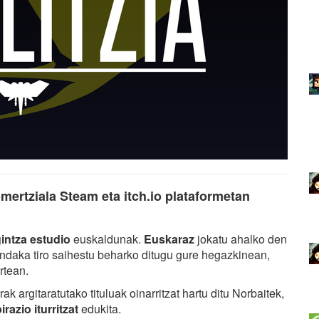
mertziala Steam eta itch.io plataformetan
intza estudio
euskaldunak.
Euskaraz
jokatu ahalko den
ndaka tiro saihestu beharko ditugu gure hegazkinean,
rtean.
argitaratutako tituluak oinarritzat hartu ditu Norbaitek,
azio iturritzat
edukita.