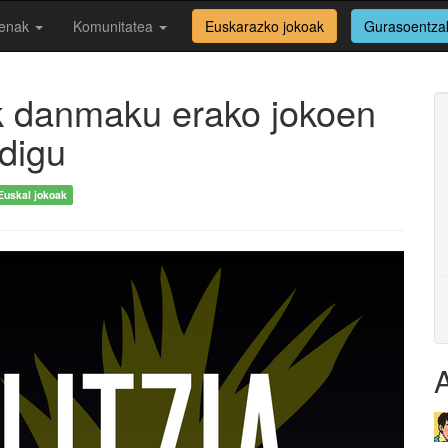
enak
Komunitatea
Euskarazko jokoak
Gurasoentza
ak danmaku erako jokoen
 digu
Euskal jokoak