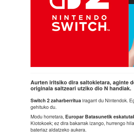
Aurten iritsiko dira saltokietara, agint
originala saltzeari utziko dio N handiak.
Switch 2 zaharberritua
iragarri du Nintendok. 
gehituko du.
Modu horretara,
Europar Batasunetik eskatutak
Kiotokoek; ez dira bakarrak izango, hurrengo hi
bateriaz aldatzeko aukera.