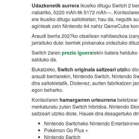
Udazkenetik aurrera
ikusiko ditugu Switch 2 ber
nabariko, 5220 mAh-tik 5172 mAh—. Kontsolare
ere ikusiko ditugu saltokietan; hau da, negutik au
aginteak zein Nintendo 64 nahiz GameCube
kon
Araudi berria 2027ko otsailean nahitaezkoa iza
jarraituko dute: berriek pixkanaka ordeztuko dituz
Switch 2aren
prezio igoera
rekin batera helduko 
salduko da.
Bukatzeko,
Switch originala saltzeari utzi
ko dio
araudi berriarekin, Nintendo Switch, Nintendo S
dira saltokietatik. Diotenez, aurten fabrikatzen j
egon beharko.
Kontsolaren
hamargarren urteurrena
betetzear
merkaturatu zuten Switch hibridoa. Nintendo Stor
saltzeari utziko diote. Hauek dira desagertuko di
Nintendo Switcheko Nintendo Entertainme
Pokémon Go Plus +
Nintendo Switch