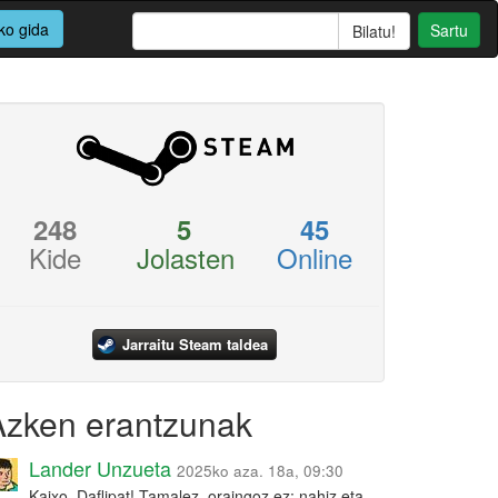
ko gida
Sartu
248
5
45
Kide
Jolasten
Online
Jarraitu Steam taldea
Azken erantzunak
Lander Unzueta
2025ko aza. 18a, 09:30
Kaixo, Daflipat! Tamalez, oraingoz ez: nahiz eta