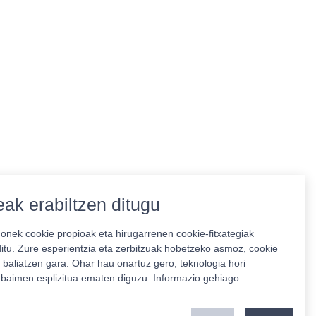
ak erabiltzen ditugu
nek cookie propioak eta hirugarrenen cookie-fitxategiak
ditu. Zure esperientzia eta zerbitzuak hobetzeko asmoz, cookie
 baliatzen gara. Ohar hau onartuz gero, teknologia hori
o baimen esplizitua ematen diguzu.
Informazio gehiago.
Babeslea: