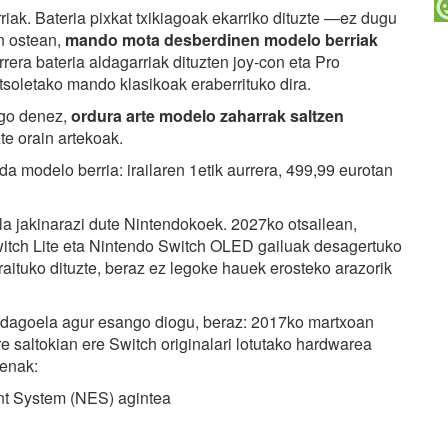
riak. Bateria pixkat txikiagoak ekarriko dituzte —ez dugu
n ostean,
mando mota desberdinen modelo berriak
rrera bateria aldagarriak dituzten joy-con eta Pro
tsoletako mando klasikoak eraberrituko dira.
ngo denez,
ordura arte modelo zaharrak saltzen
te orain artekoak.
da modelo berria: irailaren 1etik aurrera, 499,99 eurotan
la jakinarazi dute Nintendokoek. 2027ko otsailean,
witch Lite eta Nintendo Switch OLED gailuak desagertuko
arraituko dituzte, beraz ez legoke hauek erosteko arazorik
 dagoela agur esango diogu, beraz: 2017ko martxoan
e saltokian ere Switch originalari lotutako hardwarea
renak:
nt System (NES) agintea