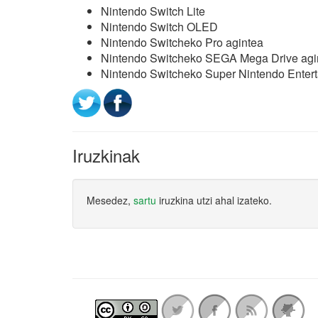
Nintendo Switch Lite
Nintendo Switch OLED
Nintendo Switcheko Pro agintea
Nintendo Switcheko SEGA Mega Drive agi
Nintendo Switcheko Super Nintendo Enter
Iruzkinak
Mesedez,
sartu
iruzkina utzi ahal izateko.