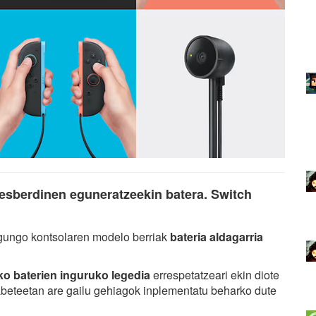
e desberdinen eguneratzeekin batera. Switch
Egungo kontsolaren modelo berriak
bateria aldagarria
o baterien inguruko legedia
errespetatzeari ekin diote
labeteetan are gailu gehiagok inplementatu beharko dute