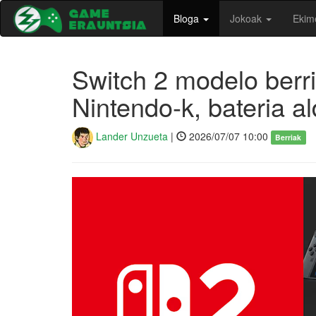
Bloga
Jokoak
Ekim
Switch 2 modelo berri
Nintendo-k, bateria al
Lander Unzueta
|
2026/07/07 10:00
Berriak