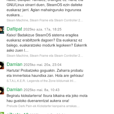
GNU/Linux oinarri duen, SteamOS ezin daiteke
euskaraz jarri. Agian mahainguruko ingurunea
euskara…
Steam Machine, Steam Frame eta Steam Controller 2…
Daflipat
2025ko aza. 17a, 18:25
Kaixo! Badakizue SteamOS sistema eragilea
euskaraz erabiltzerik dagoen? Eta euskaraz ez
balego, euskaratzeko modurik legokeen? Eskerrik
asko zuen l…
Steam Machine, Steam Frame eta Steam Controller 2…
Damian
2025ko mai. 20a, 23:04
Hartuta! Probatzeko goguakin. Zaharra probatu
eta immertsioa haundixa zan. Hola are gehixau!
S.T.A.L.K.E.R.: Legends of the Zone bildumak tril…
Damian
2025ko mai. 8a, 10:43
Begiratu kickstarterra! Itxura bikaina eta joko mota
hau gustoko duenarentzat aukera ona!
Prelude Dark Pain-ek Kickstarter kanpaina arrakas…