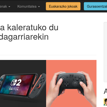
enak
Komunitatea
Euskarazko jokoak
Gurasoentza
a kaleratuko du
dagarriarekin