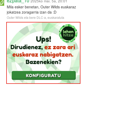
eZpata_10
2025ko mai. 5a, 20:01
Mila esker benetan, Outer Wilds euskaraz
jokatzea zoragarria izan da :D
Outer Wilds eta bere DLC-a, euskaratuta