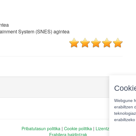
ntea
tainment System (SNES) agintea
Cookie
Webgune ho
erabiltzen 
teknologiaz
erabiltzek
Pribatutasun politika
|
Cookie politika
|
Lizentziak
Erabilera baldintzak