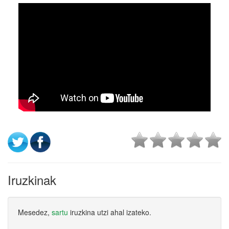
Iruzkinak
Mesedez,
sartu
iruzkina utzi ahal izateko.