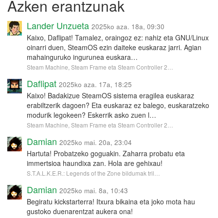
Azken erantzunak
Lander Unzueta
2025ko aza. 18a, 09:30
Kaixo, Daflipat! Tamalez, oraingoz ez: nahiz eta GNU/Linux
oinarri duen, SteamOS ezin daiteke euskaraz jarri. Agian
mahainguruko ingurunea euskara…
Steam Machine, Steam Frame eta Steam Controller 2…
Daflipat
2025ko aza. 17a, 18:25
Kaixo! Badakizue SteamOS sistema eragilea euskaraz
erabiltzerik dagoen? Eta euskaraz ez balego, euskaratzeko
modurik legokeen? Eskerrik asko zuen l…
Steam Machine, Steam Frame eta Steam Controller 2…
Damian
2025ko mai. 20a, 23:04
Hartuta! Probatzeko goguakin. Zaharra probatu eta
immertsioa haundixa zan. Hola are gehixau!
S.T.A.L.K.E.R.: Legends of the Zone bildumak tril…
Damian
2025ko mai. 8a, 10:43
Begiratu kickstarterra! Itxura bikaina eta joko mota hau
gustoko duenarentzat aukera ona!