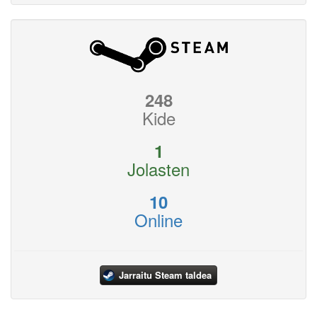
248
Kide
1
Jolasten
10
Online
Jarraitu Steam taldea