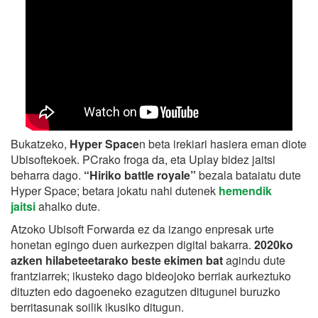
Bukatzeko,
Hyper Space
n beta irekiari hasiera eman diote
Ubisoftekoek. PCrako froga da, eta Uplay bidez jaitsi
beharra dago.
“Hiriko battle royale”
bezala bataiatu dute
Hyper Space; betara jokatu nahi dutenek
hemendik
jaitsi
ahalko dute.
Atzoko Ubisoft Forwarda ez da izango enpresak urte
honetan egingo duen aurkezpen digital bakarra.
2020ko
azken hilabeteetarako beste ekimen bat
agindu dute
frantziarrek; ikusteko dago bideojoko berriak aurkeztuko
dituzten edo dagoeneko ezagutzen ditugunei buruzko
berritasunak soilik ikusiko ditugun.