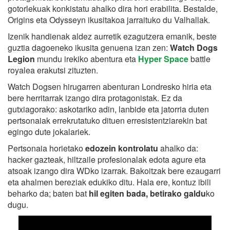
gotorlekuak konkistatu ahalko dira hori erabilita. Bestalde,
Origins eta Odysseyn ikusitakoa jarraituko du Valhallak.
Izenik handienak aldez aurretik ezagutzera emanik, beste
guztia dagoeneko ikusita genuena izan zen:
Watch Dogs
Legion
mundu irekiko abentura eta
Hyper Space
battle
royalea erakutsi zituzten.
Watch Dogsen hirugarren abenturan Londresko hiria eta
bere herritarrak izango dira protagonistak. Ez da
gutxiagorako: askotariko adin, lanbide eta jatorria duten
pertsonaiak errekrutatuko dituen erresistentziarekin bat
egingo dute jokalariek.
Pertsonaia horietako
edozein kontrolatu
ahalko da:
hacker gazteak, hiltzaile profesionalak edota agure eta
atsoak izango dira WDko izarrak. Bakoitzak bere ezaugarri
eta ahalmen bereziak edukiko ditu. Hala ere, kontuz ibili
beharko da; baten bat
hil egiten bada, betirako galdu
ko
dugu.