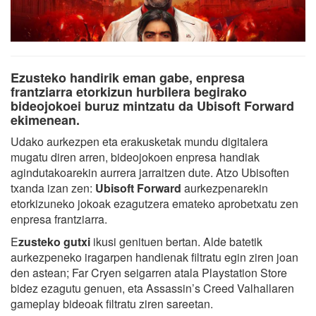
Ezusteko handirik eman gabe, enpresa
frantziarra etorkizun hurbilera begirako
bideojokoei buruz mintzatu da Ubisoft Forward
ekimenean.
Udako aurkezpen eta erakusketak mundu digitalera
mugatu diren arren, bideojokoen enpresa handiak
agindutakoarekin aurrera jarraitzen dute. Atzo Ubisoften
txanda izan zen:
Ubisoft Forward
aurkezpenarekin
etorkizuneko jokoak ezagutzera emateko aprobetxatu zen
enpresa frantziarra.
E
zusteko gutxi
ikusi genituen bertan. Alde batetik
aurkezpeneko iragarpen handienak filtratu egin ziren joan
den astean; Far Cryen seigarren atala Playstation Store
bidez ezagutu genuen, eta Assassin’s Creed Valhallaren
gameplay bideoak filtratu ziren sareetan.