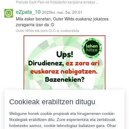
Prelude Dark Pain-ek Kickstarter kanpaina arrakas…
eZpata_10
2025ko mai. 5a, 20:01
Mila esker benetan, Outer Wilds euskaraz jokatzea
zoragarria izan da :D
Outer Wilds eta bere DLC-a, euskaratuta
Cookieak erabiltzen ditugu
Webgune honek cookie propioak eta hirugarrenen cookie-
fitxategiak erabiltzen ditu. Zure esperientzia eta zerbitzuak
hobetzeko asmoz, cookie teknologiaz baliatzen gara. Ohar