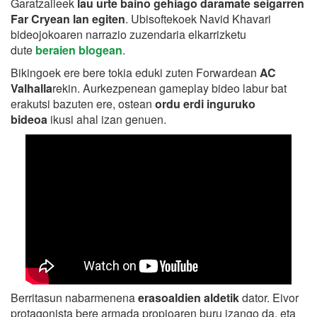
Garatzaileek
lau urte baino gehiago daramate seigarren
Far Cryean lan egiten
. Ubisoftekoek Navid Khavari
bideojokoaren narrazio zuzendaria elkarrizketu
dute
beraien blogean
.
Bikingoek ere bere tokia eduki zuten Forwardean
AC
Valhalla
rekin. Aurkezpenean gameplay bideo labur bat
erakutsi bazuten ere, ostean
ordu erdi inguruko
bideoa
ikusi ahal izan genuen.
Berritasun nabarmenena
erasoaldien aldetik
dator. Eivor
protagonista bere armada propioaren buru izango da, eta