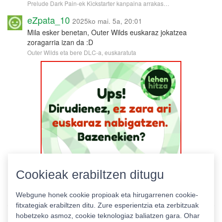
Prelude Dark Pain-ek Kickstarter kanpaina arrakas…
eZpata_10
2025ko mai. 5a, 20:01
Mila esker benetan, Outer Wilds euskaraz jokatzea
zoragarria izan da :D
Outer Wilds eta bere DLC-a, euskaratuta
Cookieak erabiltzen ditugu
Webgune honek cookie propioak eta hirugarrenen cookie-
fitxategiak erabiltzen ditu. Zure esperientzia eta zerbitzuak
hobetzeko asmoz, cookie teknologiaz baliatzen gara. Ohar