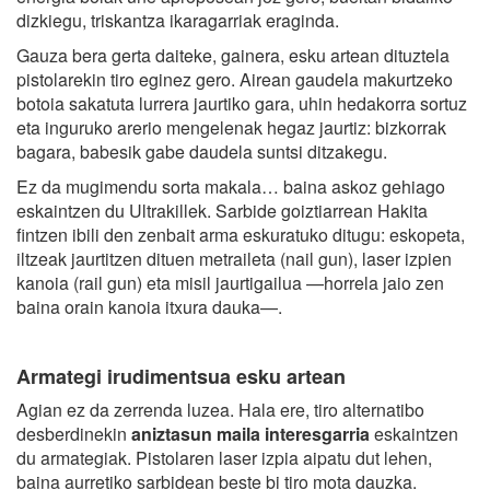
dizkiegu, triskantza ikaragarriak eraginda.
Gauza bera gerta daiteke, gainera, esku artean dituztela
pistolarekin tiro eginez gero. Airean gaudela makurtzeko
botoia sakatuta lurrera jaurtiko gara, uhin hedakorra sortuz
eta inguruko arerio mengelenak hegaz jaurtiz: bizkorrak
bagara, babesik gabe daudela suntsi ditzakegu.
Ez da mugimendu sorta makala… baina askoz gehiago
eskaintzen du Ultrakillek. Sarbide goiztiarrean Hakita
fintzen ibili den zenbait arma eskuratuko ditugu: eskopeta,
iltzeak jaurtitzen dituen metraileta (nail gun), laser izpien
kanoia (rail gun) eta misil jaurtigailua —horrela jaio zen
baina orain kanoia itxura dauka—.
Armategi irudimentsua esku artean
Agian ez da zerrenda luzea. Hala ere, tiro alternatibo
desberdinekin
aniztasun maila interesgarria
eskaintzen
du armategiak. Pistolaren laser izpia aipatu dut lehen,
baina aurretiko sarbidean beste bi tiro mota dauzka.