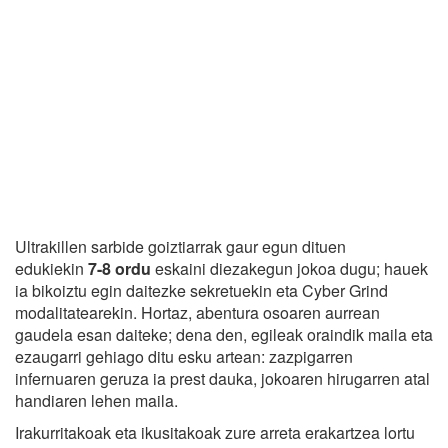
Ultrakillen sarbide goiztiarrak gaur egun dituen
edukiekin
7-8 ordu
eskaini diezakegun jokoa dugu; hauek
ia bikoiztu egin daitezke sekretuekin eta Cyber Grind
modalitatearekin. Hortaz, abentura osoaren aurrean
gaudela esan daiteke; dena den, egileak oraindik maila eta
ezaugarri gehiago ditu esku artean: zazpigarren
infernuaren geruza ia prest dauka, jokoaren hirugarren atal
handiaren lehen maila.
Irakurritakoak eta ikusitakoak zure arreta erakartzea lortu