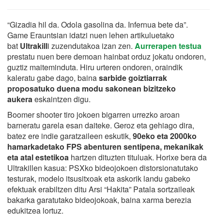
“Gizadia hil da. Odola gasolina da. Infernua bete da”.
Game Erauntsian idatzi nuen lehen artikuluetako
bat
Ultrakill
i zuzendutakoa izan zen.
Aurrerapen testua
prestatu nuen bere demoan hainbat orduz jokatu ondoren,
guztiz maiteminduta. Hiru urteren ondoren, oraindik
kaleratu gabe dago, baina
sarbide goiztiarrak
proposatuko duena modu sakonean bizitzeko
aukera
eskaintzen digu.
Boomer shooter tiro jokoen bigarren urrezko aroan
barneratu garela esan daiteke. Geroz eta gehiago dira,
batez ere indie garatzaileen eskutik,
90eko eta 2000ko
hamarkadetako FPS abenturen sentipena, mekanikak
eta atal estetikoa
hartzen dituzten tituluak. Horixe bera da
Ultrakillen kasua: PSXko bideojokoen distorsionatutako
testurak, modelo itsusitxoak eta askorik landu gabeko
efektuak erabiltzen ditu Arsi “Hakita” Patala sortzaileak
bakarka garatutako bideojokoak, baina xarma berezia
edukitzea lortuz.