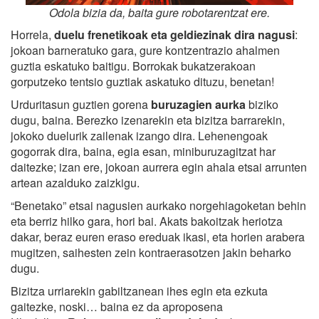
Odola bizia da, baita gure robotarentzat ere.
Horrela,
duelu frenetikoak eta geldiezinak dira nagusi
:
jokoan barneratuko gara, gure kontzentrazio ahalmen
guztia eskatuko baitigu. Borrokak bukatzerakoan
gorputzeko tentsio guztiak askatuko dituzu, benetan!
Urduritasun guztien gorena
buruzagien aurka
biziko
dugu, baina. Berezko izenarekin eta bizitza barrarekin,
jokoko duelurik zailenak izango dira. Lehenengoak
gogorrak dira, baina, egia esan, miniburuzagitzat har
daitezke; izan ere, jokoan aurrera egin ahala etsai arrunten
artean azalduko zaizkigu.
“Benetako” etsai nagusien aurkako norgehiagoketan behin
eta berriz hilko gara, hori bai. Akats bakoitzak heriotza
dakar, beraz euren eraso ereduak ikasi, eta horien arabera
mugitzen, saihesten zein kontraerasotzen jakin beharko
dugu.
Bizitza urriarekin gabiltzanean ihes egin eta ezkuta
gaitezke, noski… baina ez da aproposena