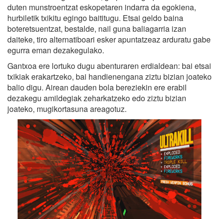
duten munstroentzat eskopetaren indarra da egokiena,
hurbiletik txikitu egingo baititugu. Etsai geldo baina
boteretsuentzat, bestalde, nail guna baliagarria izan
daiteke, tiro alternatiboari esker apuntatzeaz arduratu gabe
egurra eman dezakegulako.
Gantxoa ere lortuko dugu abenturaren erdialdean: bai etsai
txikiak erakartzeko, bai handienengana ziztu bizian joateko
balio digu. Airean dauden bola bereziekin ere erabil
dezakegu amildegiak zeharkatzeko edo ziztu bizian
joateko, mugikortasuna areagotuz.