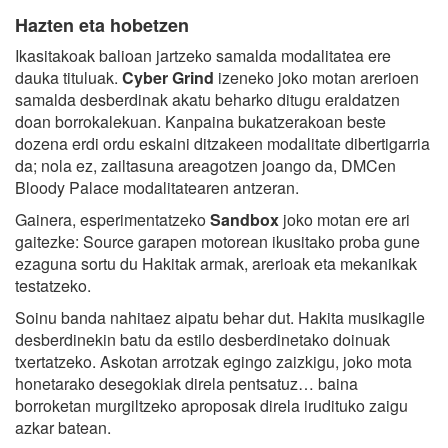
Hazten eta hobetzen
Ikasitakoak balioan jartzeko samalda modalitatea ere
dauka tituluak.
Cyber Grind
izeneko joko motan arerioen
samalda desberdinak akatu beharko ditugu eraldatzen
doan borrokalekuan. Kanpaina bukatzerakoan beste
dozena erdi ordu eskaini ditzakeen modalitate dibertigarria
da; nola ez, zailtasuna areagotzen joango da, DMCen
Bloody Palace modalitatearen antzeran.
Gainera, esperimentatzeko
Sandbox
joko motan ere ari
gaitezke: Source garapen motorean ikusitako proba gune
ezaguna sortu du Hakitak armak, arerioak eta mekanikak
testatzeko.
Soinu banda nahitaez aipatu behar dut. Hakita musikagile
desberdinekin batu da estilo desberdinetako doinuak
txertatzeko. Askotan arrotzak egingo zaizkigu, joko mota
honetarako desegokiak direla pentsatuz… baina
borroketan murgiltzeko aproposak direla irudituko zaigu
azkar batean.