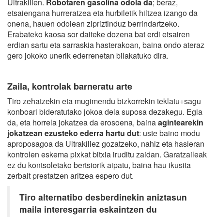
Ultrakillen.
Robotaren gasolina odola da
; beraz,
etsaiengana hurreratzea eta hurbiletik hiltzea izango da
onena, hauen odolean zipriztinduz berrindartzeko.
Erabateko kaosa sor daiteke dozena bat erdi etsairen
erdian sartu eta sarraskia hasterakoan, baina ondo ateraz
gero jokoko unerik ederrenetan bilakatuko dira.
Zaila, kontrolak barneratu arte
Tiro zehatzekin eta mugimendu bizkorrekin teklatu+sagu
konboari bideratutako jokoa dela suposa dezakegu. Egia
da, eta horrela jokatzea da erosoena, baina
agintearekin
jokatzean ezusteko ederra hartu dut
: uste baino modu
aproposagoa da Ultrakillez gozatzeko, nahiz eta hasieran
kontrolen eskema pixkat bitxia iruditu zaidan. Garatzaileak
ez du kontsoletako bertsiorik aipatu, baina hau ikusita
zerbait prestatzen aritzea espero dut.
Tiro alternatibo desberdinekin aniztasun
maila interesgarria eskaintzen du