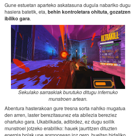
Gune estuetan aparteko askatasuna dugula nabariko dugu
hasiera batetik, eta,
behin kontroletara ohituta, gozatzen
ibiliko gara
.
Sekulako sarraskiak burutuko ditugu infernuko
munstroen artean.
Abentura hasterakoan gure tresna sorta nahiko mugatua
den arren, laster berezitasunez eta abilezia bereziez
ohartuko gara. Ukabilkada, adibidez, ez dugu soilik
munstroei jotzeko erabiliko: hauek jaurtitzen dituzten
energia bolak une aproposean joz gero, bueltan bidaliko