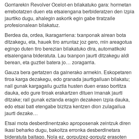
Gorriarekin Revolver Ocelot-en bilakatuko gara: hormetan
errebotatzen duen eta etsaiengana berbideratzen den izpia
jaurtiko dugu, ahalegin askorik egin gabe tiratzaile
profesionalean bilakatuz.
Berdea da, ordea, ikaragarriena: txanponak airean bota
ditzakegu, eta, hauek tiro arruntaz joz gero, min areagotua
egingo duten tiro berezian bilakatuko dira, automatikoki
etsaiengana bideratuta. Lau txanpon jaurti ditzakegu aldi
berean, eta guztiei batera jo… zoragarria.
Gauza bera gertatzen da gainerako armekin. Eskopetaren
tiroa karga dezakegu, edo granada jaurtigailuan bilakatu;
nail gunak kargagailu guztia husten duen eraso bortitza
dauka, edo gure tiroak erakartzen dituen imanak jaurti
ditzake; rail gunak eztanda eragin dezakeen izpia dauka,
edo etsai bati etengabe bizitza kentzen dion zulagailua
jaurti dezake…
Etsai mota desberdinentzako aproposenak zeintzuk diren
ikasi beharko dugu, bakoitza erronka desberdinetara
bideratuta baitago. Nola ez, gorputzez-gorputz erasoten