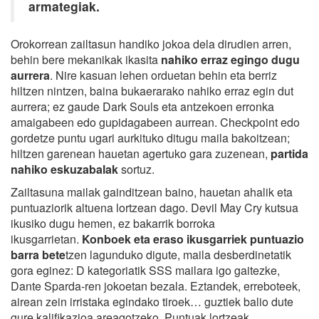
armategiak.
Orokorrean zailtasun handiko jokoa dela dirudien arren,
behin bere mekanikak ikasita
nahiko erraz egingo dugu
aurrera
. Nire kasuan lehen orduetan behin eta berriz
hiltzen nintzen, baina bukaerarako nahiko erraz egin dut
aurrera; ez gaude Dark Souls eta antzekoen erronka
amaigabeen edo gupidagabeen aurrean. Checkpoint edo
gordetze puntu ugari aurkituko ditugu maila bakoitzean;
hiltzen garenean hauetan agertuko gara zuzenean,
partida
nahiko eskuzabalak
sortuz.
Zailtasuna mailak gainditzean baino, hauetan ahalik eta
puntuaziorik altuena lortzean dago. Devil May Cry kutsua
ikusiko dugu hemen, ez bakarrik borroka
ikusgarrietan.
Konboek eta eraso ikusgarriek puntuazio
barra bete
tzen lagunduko digute, maila desberdinetatik
gora eginez: D kategoriatik SSS mailara igo gaitezke,
Dante Sparda-ren jokoetan bezala. Eztandek, erreboteek,
airean zein irristaka egindako tiroek… guztiek balio dute
gure kalifikazioa areagotzeko. Puntuak lortzeak