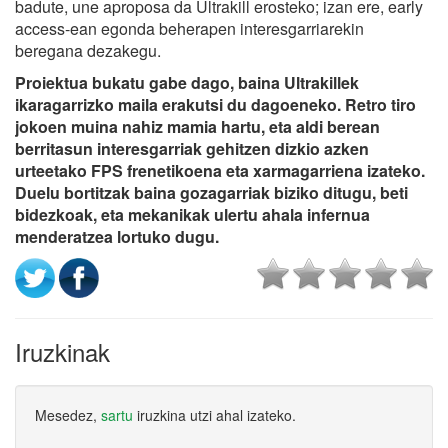
badute, une aproposa da Ultrakill erosteko; izan ere, early
access-ean egonda beherapen interesgarriarekin
beregana dezakegu.
Proiektua bukatu gabe dago, baina Ultrakillek
ikaragarrizko maila erakutsi du dagoeneko. Retro tiro
jokoen muina nahiz mamia hartu, eta aldi berean
berritasun interesgarriak gehitzen dizkio azken
urteetako FPS frenetikoena eta xarmagarriena izateko.
Duelu bortitzak baina gozagarriak biziko ditugu, beti
bidezkoak, eta mekanikak ulertu ahala infernua
menderatzea lortuko dugu.
Iruzkinak
Mesedez,
sartu
iruzkina utzi ahal izateko.