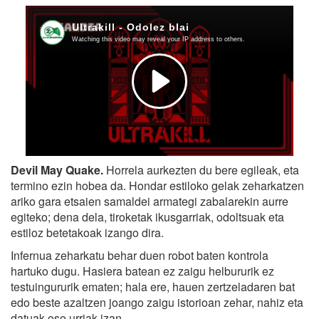
Devil May Quake.
Horrela aurkezten du bere egileak, eta
termino ezin hobea da. Hondar estiloko gelak zeharkatzen
ariko gara etsaien samaldei armategi zabalarekin aurre
egiteko; dena dela, tiroketak ikusgarriak, odoltsuak eta
estiloz betetakoak izango dira.
Infernua zeharkatu behar duen robot baten kontrola
hartuko dugu. Hasiera batean ez zaigu helbururik ez
testuingururik ematen; hala ere, hauen zertzeladaren bat
edo beste azaltzen joango zaigu istorioan zehar, nahiz eta
datuak oso urriak izan.