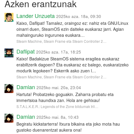
Azken erantzunak
Lander Unzueta
2025ko aza. 18a, 09:30
Kaixo, Daflipat! Tamalez, oraingoz ez: nahiz eta GNU/Linux
oinarri duen, SteamOS ezin daiteke euskaraz jarri. Agian
mahainguruko ingurunea euskara…
Steam Machine, Steam Frame eta Steam Controller 2…
Daflipat
2025ko aza. 17a, 18:25
Kaixo! Badakizue SteamOS sistema eragilea euskaraz
erabiltzerik dagoen? Eta euskaraz ez balego, euskaratzeko
modurik legokeen? Eskerrik asko zuen l…
Steam Machine, Steam Frame eta Steam Controller 2…
Damian
2025ko mai. 20a, 23:04
Hartuta! Probatzeko goguakin. Zaharra probatu eta
immertsioa haundixa zan. Hola are gehixau!
S.T.A.L.K.E.R.: Legends of the Zone bildumak tril…
Damian
2025ko mai. 8a, 10:43
Begiratu kickstarterra! Itxura bikaina eta joko mota hau
gustoko duenarentzat aukera ona!