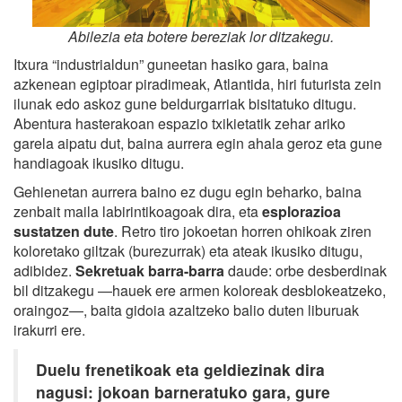
Abilezia eta botere bereziak lor ditzakegu.
Itxura “industrialdun” guneetan hasiko gara, baina
azkenean egiptoar piradimeak, Atlantida, hiri futurista zein
ilunak edo askoz gune beldurgarriak bisitatuko ditugu.
Abentura hasterakoan espazio txikietatik zehar ariko
garela aipatu dut, baina aurrera egin ahala geroz eta gune
handiagoak ikusiko ditugu.
Gehienetan aurrera baino ez dugu egin beharko, baina
zenbait maila labirintikoagoak dira, eta
esplorazioa
sustatzen dute
. Retro tiro jokoetan horren ohikoak ziren
koloretako giltzak (burezurrak) eta ateak ikusiko ditugu,
adibidez.
Sekretuak barra-barra
daude: orbe desberdinak
bil ditzakegu —hauek ere armen koloreak desblokeatzeko,
oraingoz—, baita gidoia azaltzeko balio duten liburuak
irakurri ere.
Duelu frenetikoak eta geldiezinak dira
nagusi: jokoan barneratuko gara, gure