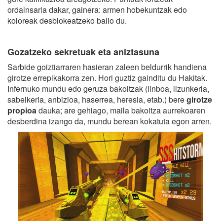
ordainsaria dakar, gainera: armen hobekuntzak edo
koloreak desblokeatzeko balio du.
Gozatzeko sekretuak eta aniztasuna
Sarbide goiztiarraren hasieran zaleen beldurrik handiena
girotze errepikakorra zen. Hori guztiz gainditu du Hakitak.
Infernuko mundu edo geruza bakoitzak (linboa, lizunkeria,
sabelkeria, anbizioa, haserrea, heresia, etab.) bere
girotze
propioa
dauka; are gehiago, maila bakoitza aurrekoaren
desberdina izango da, mundu berean kokatuta egon arren.