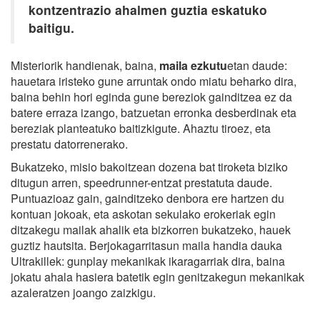
kontzentrazio ahalmen guztia eskatuko
baitigu.
Misteriorik handienak, baina,
maila ezkutu
etan daude:
hauetara iristeko gune arruntak ondo miatu beharko dira,
baina behin hori eginda gune bereziok gainditzea ez da
batere erraza izango, batzuetan erronka desberdinak eta
bereziak planteatuko baitizkigute. Ahaztu tiroez, eta
prestatu datorrenerako.
Bukatzeko, misio bakoitzean dozena bat tiroketa biziko
ditugun arren, speedrunner-entzat prestatuta daude.
Puntuazioaz gain, gainditzeko denbora ere hartzen du
kontuan jokoak, eta askotan sekulako erokeriak egin
ditzakegu mailak ahalik eta bizkorren bukatzeko, hauek
guztiz hautsita. Berjokagarritasun maila handia dauka
Ultrakillek: gunplay mekanikak ikaragarriak dira, baina
jokatu ahala hasiera batetik egin genitzakegun mekanikak
azaleratzen joango zaizkigu.