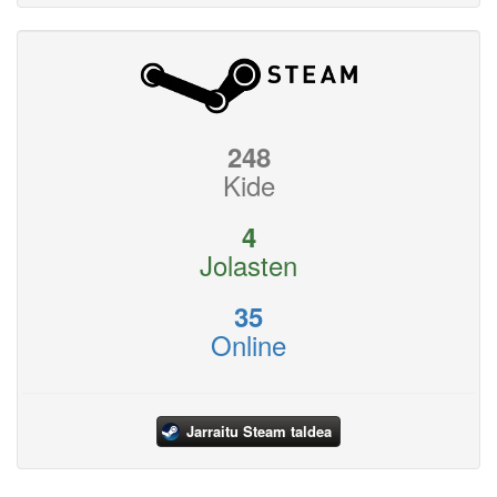
248
Kide
4
Jolasten
35
Online
Jarraitu Steam taldea