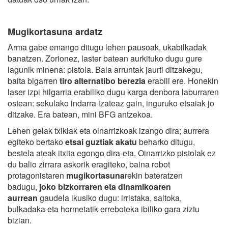
Mugikortasuna ardatz
Arma gabe emango ditugu lehen pausoak, ukabilkadak
banatzen. Zorionez, laster batean aurkituko dugu gure
lagunik minena: pistola. Bala arruntak jaurti ditzakegu,
baita bigarren
tiro alternatibo berezia
erabili ere. Honekin
laser izpi hilgarria erabiliko dugu karga denbora laburraren
ostean: sekulako indarra izateaz gain, inguruko etsaiak jo
ditzake. Era batean, mini BFG antzekoa.
Lehen gelak txikiak eta oinarrizkoak izango dira; aurrera
egiteko bertako
etsai guztiak akatu
beharko ditugu,
bestela ateak itxita egongo dira-eta. Oinarrizko pistolak ez
du balio zirrara askorik eragiteko, baina robot
protagonistaren
mugikortasuna
rekin bateratzen
badugu,
joko bizkorraren eta dinamikoaren
aurrean
gaudela ikusiko dugu: irristaka, saltoka,
bulkadaka eta hormetatik erreboteka ibiliko gara ziztu
bizian.