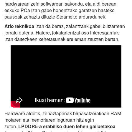
hardwarean zein softwarean sakondu, eta aldi berean
eskuko PCa izan gabe honentzako garatzen hasteko
pausoak zehaztu dituzte Steameko arduradunek.
Arlo teknikoa
izan da beraz, zalantzarik gabe, biltzarrean
jorratu dutena. Halere, jokalarientzat oso interesgarriak
izan daitezkeen xehetasunak ere eman zituzten bertan.
Hardware aldetik, zehaztapenak birpasatzerakoan RAM
motaren eta memoriaren inguruan hitz egin
zuten.
LPDDR5-a erabiliko duen lehen gailuetakoa