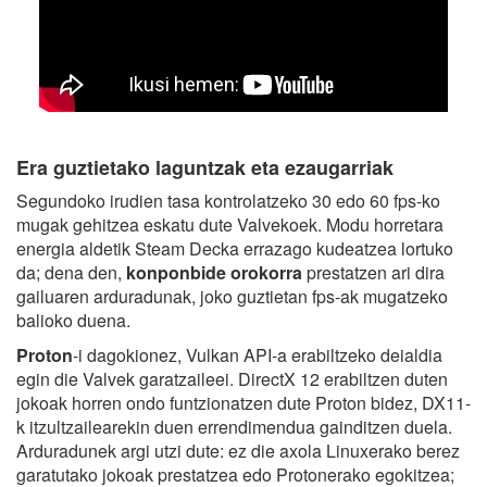
Era guztietako laguntzak eta ezaugarriak
Segundoko irudien tasa kontrolatzeko 30 edo 60 fps-ko
mugak gehitzea eskatu dute Valvekoek. Modu horretara
energia aldetik Steam Decka errazago kudeatzea lortuko
da; dena den,
konponbide orokorra
prestatzen ari dira
gailuaren arduradunak, joko guztietan fps-ak mugatzeko
balioko duena.
Proton
-i dagokionez, Vulkan API-a erabiltzeko deialdia
egin die Valvek garatzaileei. DirectX 12 erabiltzen duten
jokoak horren ondo funtzionatzen dute Proton bidez, DX11-
k itzultzailearekin duen errendimendua gainditzen duela.
Arduradunek argi utzi dute: ez die axola Linuxerako berez
garatutako jokoak prestatzea edo Protonerako egokitzea;