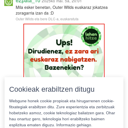
2025ko mai. 5a, 20:01
Mila esker benetan, Outer Wilds euskaraz jokatzea
zoragarria izan da :D
Outer Wilds eta bere DLC-a, euskaratuta
Cookieak erabiltzen ditugu
Webgune honek cookie propioak eta hirugarrenen cookie-
fitxategiak erabiltzen ditu. Zure esperientzia eta zerbitzuak
hobetzeko asmoz, cookie teknologiaz baliatzen gara. Ohar
hau onartuz gero, teknologia hori erabiltzeko baimen
esplizitua ematen diguzu.
Informazio gehiago.