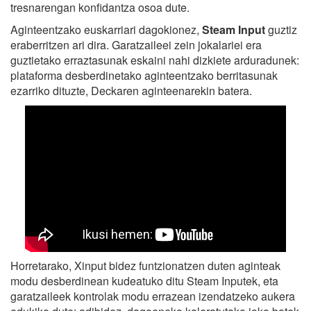
tresnarengan konfidantza osoa dute.
Aginteentzako euskarriari dagokionez,
Steam Input
guztiz
eraberritzen ari dira. Garatzaileei zein jokalariei era
guztietako erraztasunak eskaini nahi dizkiete arduradunek:
plataforma desberdinetako aginteentzako berritasunak
ezarriko dituzte, Deckaren aginteenarekin batera.
Horretarako, Xinput bidez funtzionatzen duten aginteak
modu desberdinean kudeatuko ditu Steam Inputek, eta
garatzaileek kontrolak modu errazean izendatzeko aukera