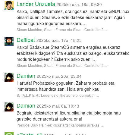
Lander Unzueta
2025ko aza. 18a, 09:30
Kaixo, Daflipat! Tamalez, oraingoz ez: nahiz eta GNU/Linux
oinarri duen, SteamOS ezin daiteke euskaraz jarri. Agian
mahainguruko ingurunea euskara…
Steam Machine, Steam Frame eta Steam Controller 2…
Daflipat
2025ko aza. 17a, 18:25
Kaixo! Badakizue SteamOS sistema eragilea euskaraz
erabiltzerik dagoen? Eta euskaraz ez balego, euskaratzeko
modurik legokeen? Eskerrik asko zuen l…
Steam Machine, Steam Frame eta Steam Controller 2…
Damian
2025ko mai. 20a, 23:04
Hartuta! Probatzeko goguakin. Zaharra probatu eta
immertsioa haundixa zan. Hola are gehixau!
S.T.A.L.K.E.R.: Legends of the Zone bildumak tril…
Damian
2025ko mai. 8a, 10:43
Begiratu kickstarterra! Itxura bikaina eta joko mota hau
gustoko duenarentzat aukera ona!
Prelude Dark Pain-ek Kickstarter kanpaina arrakas…
eZpata_10