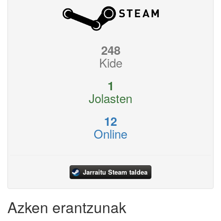
248
Kide
1
Jolasten
12
Online
Jarraitu Steam taldea
Azken erantzunak