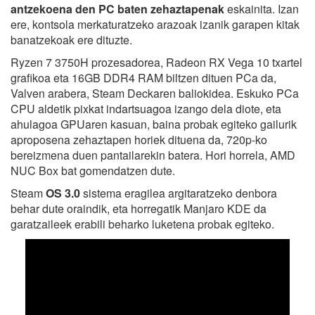
antzekoena den PC baten zehaztapenak
eskainita. Izan
ere, kontsola merkaturatzeko arazoak izanik garapen kitak
banatzekoak ere dituzte.
Ryzen 7 3750H prozesadorea, Radeon RX Vega 10 txartel
grafikoa eta 16GB DDR4 RAM biltzen dituen PCa da,
Valven arabera, Steam Deckaren baliokidea. Eskuko PCa
CPU aldetik pixkat indartsuagoa izango dela diote, eta
ahulagoa GPUaren kasuan, baina probak egiteko gailurik
aproposena zehaztapen horiek dituena da, 720p-ko
bereizmena duen pantailarekin batera. Hori horrela, AMD
NUC Box bat gomendatzen dute.
Steam
OS 3.0
sistema eragilea argitaratzeko denbora
behar dute oraindik, eta horregatik Manjaro KDE da
garatzaileek erabili beharko luketena probak egiteko.