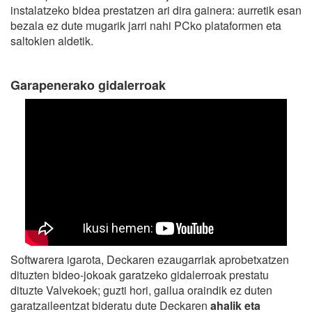
instalatzeko bidea prestatzen ari dira gainera: aurretik esan
bezala ez dute mugarik jarri nahi PCko plataformen eta
saltokien aldetik.
Garapenerako gidalerroak
Softwarera igarota, Deckaren ezaugarriak aprobetxatzen
dituzten bideo-jokoak garatzeko gidalerroak prestatu
dituzte Valvekoek; guzti hori, gailua oraindik ez duten
garatzaileentzat bideratu dute Deckaren
ahalik eta