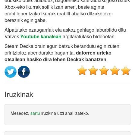
edukiko dute: adibidez, dagoeneko kaleratutako joko batek
Xbox-eko ikurrak soilik izan arren, beste aginte
erabilienentzako ikurrak erabili ahalko ditzake ezer
berezirik egin gabe.
Aipatutako ezaugarriak eta askoz gehiago laburbildu ditu
Valvek
Youtube kanalean
argitaratutako bideoetan.
Steam Decka orain egun batzuk berandutu egin zuten:
printzipioz abendurako iragarrita,
datorren urteko
otsailean hasiko dira lehen Deckak banatzen
.
Iruzkinak
Mesedez,
sartu
iruzkina utzi ahal izateko.