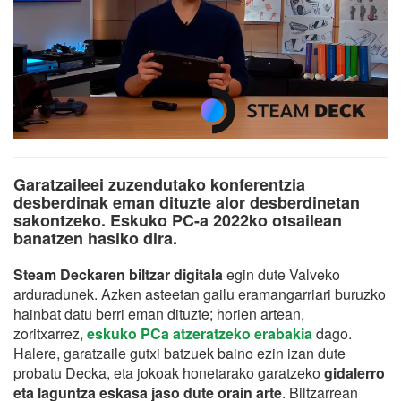
Garatzaileei zuzendutako konferentzia
desberdinak eman dituzte alor desberdinetan
sakontzeko. Eskuko PC-a 2022ko otsailean
banatzen hasiko dira.
Steam Deckaren biltzar digitala
egin dute Valveko
arduradunek. Azken asteetan gailu eramangarriari buruzko
hainbat datu berri eman dituzte; horien artean,
zoritxarrez,
eskuko PCa atzeratzeko erabakia
dago.
Halere, garatzaile gutxi batzuek baino ezin izan dute
probatu Decka, eta jokoak honetarako garatzeko
gidalerro
eta laguntza eskasa jaso dute orain arte
. Biltzarrean