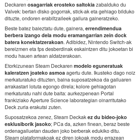
Deckaren
osagarriak erosteko saltokia
zabalduko du
Valvek: bertan disko gogorrak, stick-ak eta gehiago bilduko
dituzte, ondoren erabiltzaileek gailura gaineratzeko.
Beste batez baieztatu dute, gainera,
errendimendua
berbera izango dela modu eramangarrian zein dock
batera konektatzerakoan
. Adibidez, Nintendo Switch-ak
bereizmen eta fps desberdinak eskaintzen ditu jokoetan bi
modu hauen artean aldatzerakoan.
Etorkizunean Steam Deckaren
modelo eguneratuak
kaleratzen joateko asmoa
agertu dute. Ikusteko dago noiz
merkaturatuko dituzten, baina suposatzekoa da gailuaren
arrakastari lotuta egongo direla; kolore gehiagotan
merkaturatu nahi dute baita: aurkezpenean Portal
frankiziako Aperture Science laborategian oinarritutako
Deck zuria erakutsi zuten.
Suposatzekoa zenez, Steam Deckak
ez du bideo-joko
esklusiborik jasoko
; PCa da, azken finean, beraz beste
ordenagailuetan dauden joko berberak edukiko ditu.
Steam plataformakoak ez diren jokoak modu errazean