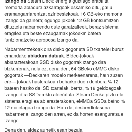
izango da
Steam Deck: energia gutxiago erabilita
memoria abiadura azkarragoak eskainiko ditu, gailu
eramangarriarentzat ezinbestekoak. 16 GB-eko memoria
izango da gainera; egungo jokoek 12 GB kontsumitzen
dituztela nabarmendu dute garatzaileek, beraz sistema
eragilea eta beste ezaugarriak jokoekin batera
funtzionatzeko aproposa izango da.
Nabarmentzekoak dira disko gogor eta SD txartelei buruz
emandako
abiadura datuak
. Bideo-jokoak
abiarazterakoan SSD disko gogorrak izango dira
bizkorrenak, nola ez; dena den, 64 GBeko eMMC disko
gogorrak —Deckaren modelo merkeenarena, hain zuzen
ere— jokoak hasterakoan beharko duen denbora % 12
batean haziko da. SD txartelak, berriz, % 18 geldoagoak
izango dira SSDarekin alderatuta. Steam Decka piztu eta
sistema eragilea abiarazterakoan, eMMCa SSDa baino %
12 motelagoa izango da. Hau da, desberdintasuna
nabarmena izango den arren, ez da horren esanguratsua
izango.
Dena den, aldez aurretik esan bezala