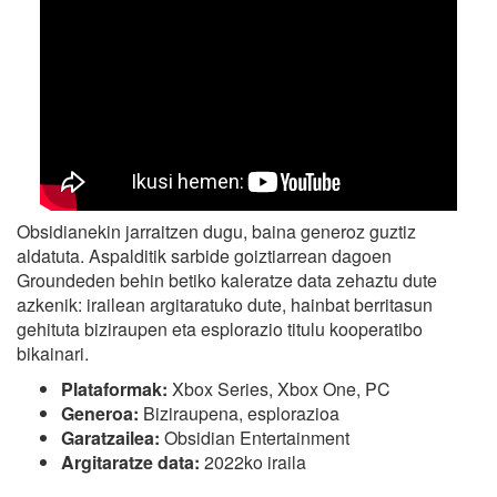
Obsidianekin jarraitzen dugu, baina generoz guztiz
aldatuta. Aspalditik sarbide goiztiarrean dagoen
Groundeden behin betiko kaleratze data zehaztu dute
azkenik: irailean argitaratuko dute, hainbat berritasun
gehituta biziraupen eta esplorazio titulu kooperatibo
bikainari.
Plataformak:
Xbox Series, Xbox One, PC
Generoa:
Biziraupena, esplorazioa
Garatzailea:
Obsidian Entertainment
Argitaratze data:
2022ko iraila