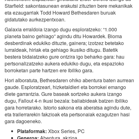
Starfield: sakontasunean erakutsi zituzten bere mekanikak
eta ezaugarriak Todd Howard Bethesdaren buruak
gidatutako aurkezpentxoan.
Galaxia erraldoia izango dugu esploratzeko: “1.000
planeta baino gehiago” agindu ditu Howardek. Bioma
desberdinak edukiko dituzte, gainera; izotzez betetako
lurraldeak, hiriak eta gehiago ikusiko ditugu. Batetik
bestera bidaiatzeko gure ontzira igo beharko gara: hau
pertsonalizatzeko aukera edukiko dugu, eta espazioko
borroketan parte hartzen ere ibiliko gara.
Hori alboratuta, Bethesdaren ohiko abentura baten aurrean
gaude. Esploratzeari, hizketaldieri eta borrokei emango
diete garrantzia. Gure baseak sortzeko aukera izango
dugu, Fallout 4-n ikusi bezala: baliabideak batzen ibiliko
gara horretarako. Istorio sakona eta aberatsa agindu dute,
eta trailerrarekin fakzioak eta pertsonaiak ezagutzen hasi
gara dagoeneko.
Plataformak:
Xbox Series, PC
Generoa:
Abentura, akzioa