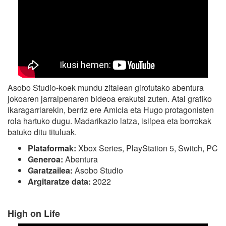
Asobo Studio-koek mundu zitalean girotutako abentura
jokoaren jarraipenaren bideoa erakutsi zuten. Atal grafiko
ikaragarriarekin, berriz ere Amicia eta Hugo protagonisten
rola hartuko dugu. Madarikazio latza, isilpea eta borrokak
batuko ditu tituluak.
Plataformak:
Xbox Series, PlayStation 5, Switch, PC
Generoa:
Abentura
Garatzailea:
Asobo Studio
Argitaratze data:
2022
High on Life