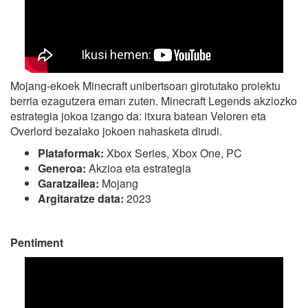
Mojang-ekoek Minecraft unibertsoan girotutako proiektu
berria ezagutzera eman zuten. Minecraft Legends akziozko
estrategia jokoa izango da: itxura batean Veloren eta
Overlord bezalako jokoen nahasketa dirudi.
Plataformak:
Xbox Series, Xbox One, PC
Generoa:
Akzioa eta estrategia
Garatzailea:
Mojang
Argitaratze data:
2023
Pentiment