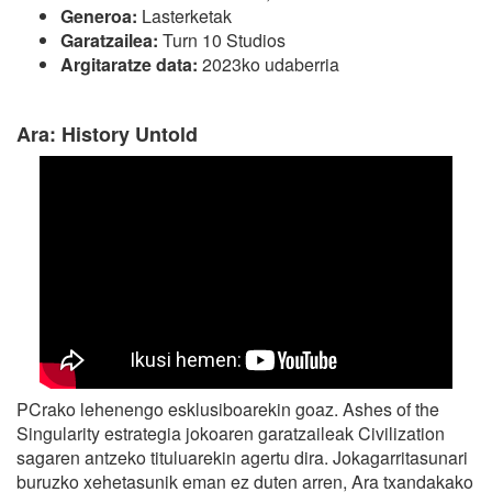
Generoa:
Lasterketak
Garatzailea:
Turn 10 Studios
Argitaratze data:
2023ko udaberria
Ara: History Untold
PCrako lehenengo esklusiboarekin goaz. Ashes of the
Singularity estrategia jokoaren garatzaileak Civilization
sagaren antzeko tituluarekin agertu dira. Jokagarritasunari
buruzko xehetasunik eman ez duten arren, Ara txandakako