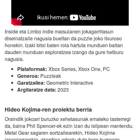
Inside eta Limbo indie maisulanen jokagarritasun
diseinatzaile nagusia bueltan da puzzle joko itxuroso
honekin. Izaki bitxi baten rola hartuta munduen baitan
dauden munduan esploratzea izango da gure helburu
nagusia.
Plataformak:
Xbox Series, Xbox One, PC
Generoa:
Puzzleak
Garatzailea:
Geometric Interactive
Argitaratze data:
2023
Hideo Kojima-ren proiektu berria
Oraindik jokoari buruzko xehetasunak emateko lasterregi
da, baina Phil Spencer-ek ezin izan du isilpean mantendu.
Metal Gear sagaren sortzailearekin, Hideo Kojima
japoniarrarekin, akordioa adostu dute bere hurrengo