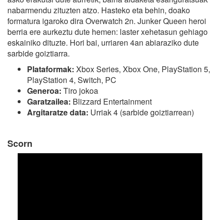
nabarmendu zituzten atzo. Hasteko eta behin, doako
formatura igaroko dira Overwatch 2n. Junker Queen heroi
berria ere aurkeztu dute hemen: laster xehetasun gehiago
eskainiko dituzte. Hori bai, urriaren 4an abiaraziko dute
sarbide goiztiarra.
Plataformak:
Xbox Series, Xbox One, PlayStation 5,
PlayStation 4, Switch, PC
Generoa:
Tiro jokoa
Garatzailea:
Blizzard Entertainment
Argitaratze data:
Urriak 4 (sarbide goiztiarrean)
Scorn