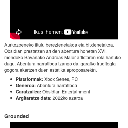
Aurkezpeneko titulu berezienetakoa eta bitxienetakoa.
Obsidian prestatzen ari den abentura honetan XVI.
mendeko Bavariako Andreas Maler artistaren rola hartuko
dugu. Abentura narratiboa izango da, garaiko iruditegia
gogora ekartzen duen estetika aproposarekin.
Plataformak:
Xbox Series, PC
Generoa:
Abentura narratiboa
Garatzailea:
Obsidian Entertainment
Argitaratze data:
2022ko azaroa
Grounded