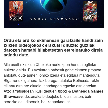
Ordu eta erdiko ekimenean garatzaile handi zein
txikien bideojokoak erakutsi dituzte: guztiak
datozen hamabi hilabeteetan estreinatuko direla
agindu dute.
Microsoft-ek ez du Xboxeko aurkezpen handia egiteko
aukera galdu. E3 azokaren babesik gabe ekimen propioa
antolatu dute aurten, ohiko izena eta egitura mantenduta.
Bigarrenez, gainera, iaz bereganatutako Bethesda-rekin
elkartu dira are ekitaldi handiagoa egiteko asmoarekin.
Atzo arratsaldean ikusi genuen
Xbox & Bethesda Games
Showcase
: dozenaka bideojoko bildu zituzten, bain
berezko estudioenak, bai kanpokoenak.