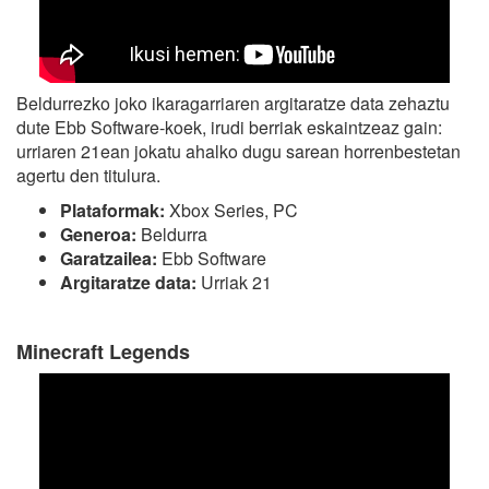
Beldurrezko joko ikaragarriaren argitaratze data zehaztu
dute Ebb Software-koek, irudi berriak eskaintzeaz gain:
urriaren 21ean jokatu ahalko dugu sarean horrenbestetan
agertu den titulura.
Plataformak:
Xbox Series, PC
Generoa:
Beldurra
Garatzailea:
Ebb Software
Argitaratze data:
Urriak 21
Minecraft Legends