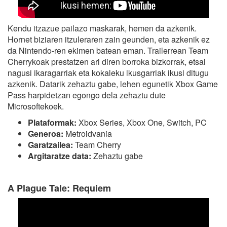
Kendu itzazue pailazo maskarak, hemen da azkenik.
Hornet biziaren itzuleraren zain geunden, eta azkenik ez
da Nintendo-ren ekimen batean eman. Trailerrean Team
Cherrykoak prestatzen ari diren borroka bizkorrak, etsai
nagusi ikaragarriak eta kokaleku ikusgarriak ikusi ditugu
azkenik. Datarik zehaztu gabe, lehen egunetik Xbox Game
Pass harpidetzan egongo dela zehaztu dute
Microsoftekoek.
Plataformak:
Xbox Series, Xbox One, Switch, PC
Generoa:
Metroidvania
Garatzailea:
Team Cherry
Argitaratze data:
Zehaztu gabe
A Plague Tale: Requiem