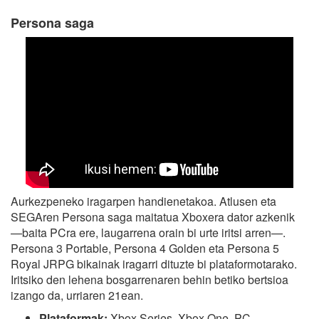
Persona saga
Aurkezpeneko iragarpen handienetakoa. Atlusen eta
SEGAren Persona saga maitatua Xboxera dator azkenik
—baita PCra ere, laugarrena orain bi urte iritsi arren—.
Persona 3 Portable, Persona 4 Golden eta Persona 5
Royal JRPG bikainak iragarri dituzte bi plataformotarako.
Iritsiko den lehena bosgarrenaren behin betiko bertsioa
izango da, urriaren 21ean.
Plataformak:
Xbox Series, Xbox One, PC