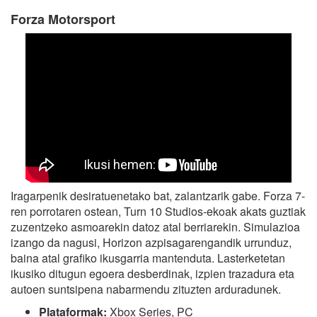
Forza Motorsport
Iragarpenik desiratuenetako bat, zalantzarik gabe. Forza 7-
ren porrotaren ostean, Turn 10 Studios-ekoak akats guztiak
zuzentzeko asmoarekin datoz atal berriarekin. Simulazioa
izango da nagusi, Horizon azpisagarengandik urrunduz,
baina atal grafiko ikusgarria mantenduta. Lasterketetan
ikusiko ditugun egoera desberdinak, izpien trazadura eta
autoen suntsipena nabarmendu zituzten arduradunek.
Plataformak:
Xbox Series, PC