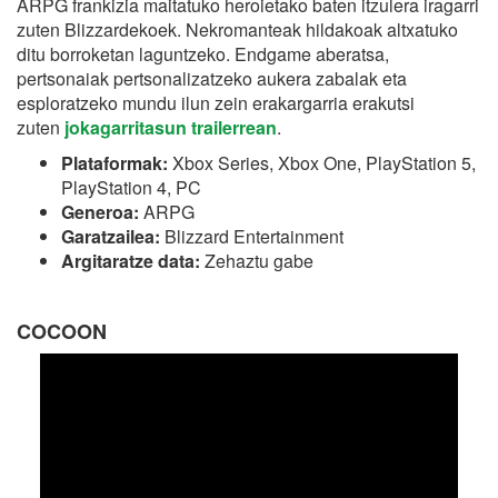
ARPG frankizia maitatuko heroietako baten itzulera iragarri
zuten Blizzardekoek. Nekromanteak hildakoak altxatuko
ditu borroketan laguntzeko. Endgame aberatsa,
pertsonaiak pertsonalizatzeko aukera zabalak eta
esploratzeko mundu ilun zein erakargarria erakutsi
zuten
jokagarritasun trailerrean
.
Plataformak:
Xbox Series, Xbox One, PlayStation 5,
PlayStation 4, PC
Generoa:
ARPG
Garatzailea:
Blizzard Entertainment
Argitaratze data:
Zehaztu gabe
COCOON