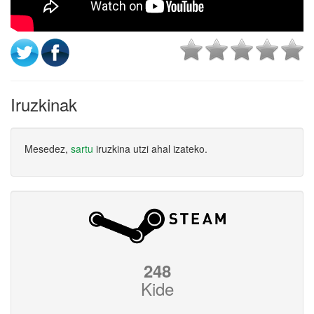
Iruzkinak
Mesedez,
sartu
iruzkina utzi ahal izateko.
248
Kide