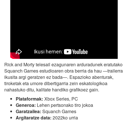
Rick and Morty telesail ezagunaren arduradunek eratutako
Squanch Games estudioaren obra berria da hau —trailerra
ikusita argi geratzen ez bada—. Espazioko abenturak,
tiroketak eta umore dibertigarria zein eskatologikoa
nahastuko ditu, kalitate handiko grafikoez gain.
Plataformak:
Xbox Series, PC
Generoa:
Lehen pertsonako tiro jokoa
Garatzailea:
Squanch Games
Argitaratze data:
2022ko urria