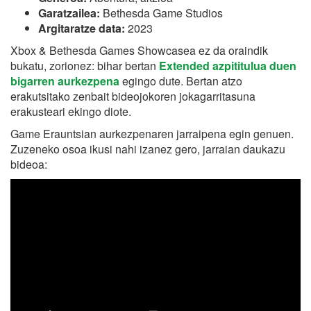
Garatzailea:
Bethesda Game Studios
Argitaratze data:
2023
Xbox & Bethesda Games Showcasea ez da oraindik
bukatu, zorionez: bihar bertan
Extended azpititulua duen
bigarren aurkezpena
egingo dute. Bertan atzo
erakutsitako zenbait bideojokoren jokagarritasuna
erakusteari ekingo diote.
Game Erauntsian aurkezpenaren jarraipena egin genuen.
Zuzeneko osoa ikusi nahi izanez gero, jarraian daukazu
bideoa: