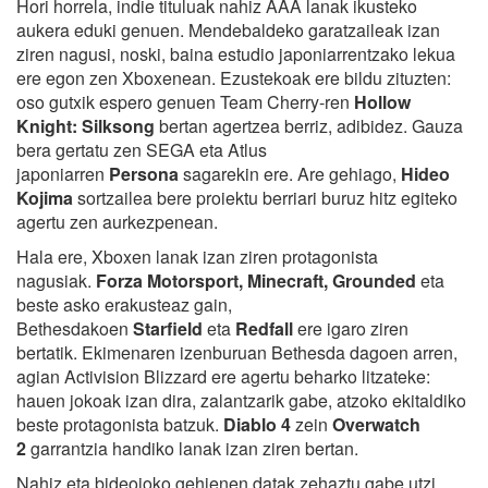
Hori horrela, indie tituluak nahiz AAA lanak ikusteko
aukera eduki genuen. Mendebaldeko garatzaileak izan
ziren nagusi, noski, baina estudio japoniarrentzako lekua
ere egon zen Xboxenean. Ezustekoak ere bildu zituzten:
oso gutxik espero genuen Team Cherry-ren
Hollow
Knight: Silksong
bertan agertzea berriz, adibidez. Gauza
bera gertatu zen SEGA eta Atlus
japoniarren
Persona
sagarekin ere. Are gehiago,
Hideo
Kojima
sortzailea bere proiektu berriari buruz hitz egiteko
agertu zen aurkezpenean.
Hala ere, Xboxen lanak izan ziren protagonista
nagusiak.
Forza Motorsport, Minecraft, Grounded
eta
beste asko erakusteaz gain,
Bethesdakoen
Starfield
eta
Redfall
ere igaro ziren
bertatik. Ekimenaren izenburuan Bethesda dagoen arren,
agian Activision Blizzard ere agertu beharko litzateke:
hauen jokoak izan dira, zalantzarik gabe, atzoko ekitaldiko
beste protagonista batzuk.
Diablo 4
zein
Overwatch
2
garrantzia handiko lanak izan ziren bertan.
Nahiz eta bideojoko gehienen datak zehaztu gabe utzi,