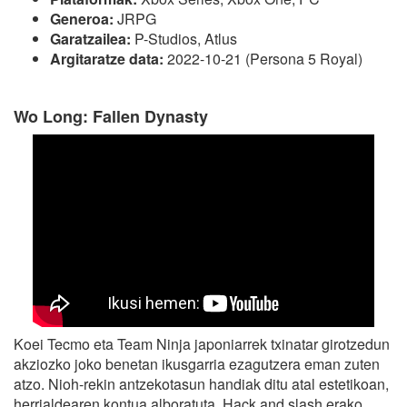
Generoa:
JRPG
Garatzailea:
P-Studios, Atlus
Argitaratze data:
2022-10-21 (Persona 5 Royal)
Wo Long: Fallen Dynasty
Koei Tecmo eta Team Ninja japoniarrek txinatar girotzedun
akziozko joko benetan ikusgarria ezagutzera eman zuten
atzo. Nioh-rekin antzekotasun handiak ditu atal estetikoan,
herrialdearen kontua alboratuta. Hack and slash erako