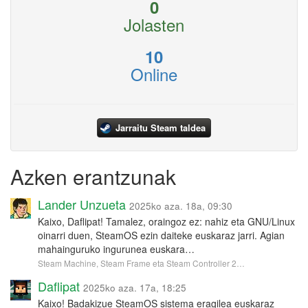
0
Jolasten
10
Online
Jarraitu Steam taldea
Azken erantzunak
Lander Unzueta
2025ko aza. 18a, 09:30
Kaixo, Daflipat! Tamalez, oraingoz ez: nahiz eta GNU/Linux
oinarri duen, SteamOS ezin daiteke euskaraz jarri. Agian
mahainguruko ingurunea euskara…
Steam Machine, Steam Frame eta Steam Controller 2…
Daflipat
2025ko aza. 17a, 18:25
Kaixo! Badakizue SteamOS sistema eragilea euskaraz