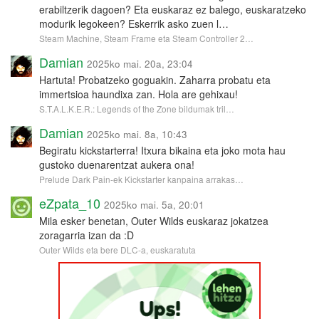
erabiltzerik dagoen? Eta euskaraz ez balego, euskaratzeko
modurik legokeen? Eskerrik asko zuen l…
Steam Machine, Steam Frame eta Steam Controller 2…
Damian
2025ko mai. 20a, 23:04
Hartuta! Probatzeko goguakin. Zaharra probatu eta
immertsioa haundixa zan. Hola are gehixau!
S.T.A.L.K.E.R.: Legends of the Zone bildumak tril…
Damian
2025ko mai. 8a, 10:43
Begiratu kickstarterra! Itxura bikaina eta joko mota hau
gustoko duenarentzat aukera ona!
Prelude Dark Pain-ek Kickstarter kanpaina arrakas…
eZpata_10
2025ko mai. 5a, 20:01
Mila esker benetan, Outer Wilds euskaraz jokatzea
zoragarria izan da :D
Outer Wilds eta bere DLC-a, euskaratuta