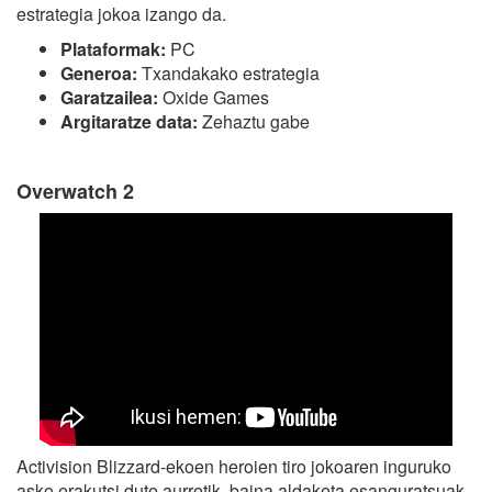
estrategia jokoa izango da.
Plataformak:
PC
Generoa:
Txandakako estrategia
Garatzailea:
Oxide Games
Argitaratze data:
Zehaztu gabe
Overwatch 2
Activision Blizzard-ekoen heroien tiro jokoaren inguruko
asko erakutsi dute aurretik, baina aldaketa esanguratsuak