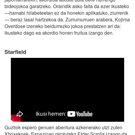
bideojokoa garatzeko. Oraindik asko falta da ezer ikusteko
—hamabi hilabeteetan ez da honekin aplikatuko, ziurrenik
— beraz lasai hartzekoa da. Zurrumurruen arabera, Kojima
Overdose izeneko beldurrezko jokoa prestatzen ari da:
ikusteko dago ea akordio honen fruitua izango den.
Starfield
Guztiok espero genuen abentura azkenerako utzi zuten
Xboxekoek. Espazioan girotutako Elder Scrolls izango da