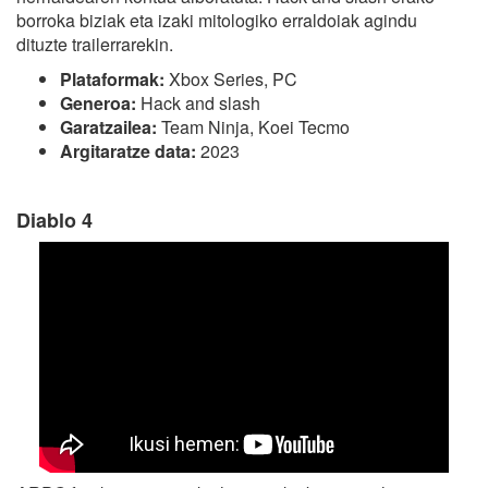
borroka biziak eta izaki mitologiko erraldoiak agindu
dituzte trailerrarekin.
Plataformak:
Xbox Series, PC
Generoa:
Hack and slash
Garatzailea:
Team Ninja, Koei Tecmo
Argitaratze data:
2023
Diablo 4