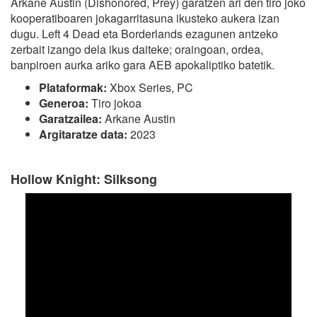
Arkane Austin (Dishonored, Prey) garatzen ari den tiro joko
kooperatiboaren jokagarritasuna ikusteko aukera izan
dugu. Left 4 Dead eta Borderlands ezagunen antzeko
zerbait izango dela ikus daiteke; oraingoan, ordea,
banpiroen aurka ariko gara AEB apokaliptiko batetik.
Plataformak:
Xbox Series, PC
Generoa:
Tiro jokoa
Garatzailea:
Arkane Austin
Argitaratze data:
2023
Hollow Knight: Silksong