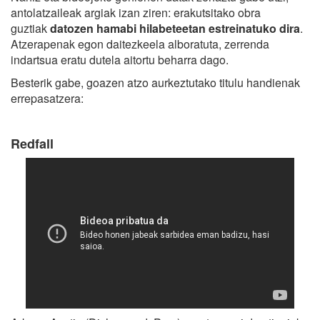
antolatzaileak argiak izan ziren: erakutsitako obra
guztiak
datozen hamabi hilabeteetan estreinatuko dira
.
Atzerapenak egon daitezkeela alboratuta, zerrenda
indartsua eratu dutela aitortu beharra dago.
Besterik gabe, goazen atzo aurkeztutako titulu handienak
errepasatzera:
Redfall