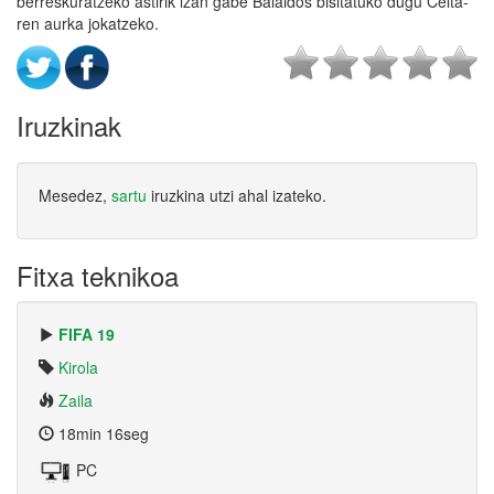
berreskuratzeko astirik izan gabe Balaidos bisitatuko dugu Celta-
ren aurka jokatzeko.
Iruzkinak
Mesedez,
sartu
iruzkina utzi ahal izateko.
Fitxa teknikoa
FIFA 19
Kirola
Zaila
18min 16seg
PC