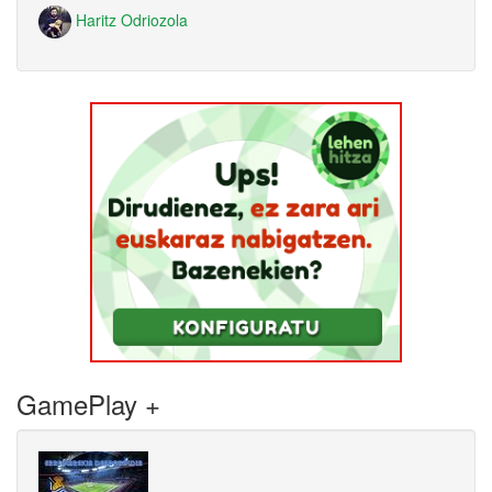
Haritz Odriozola
GamePlay +