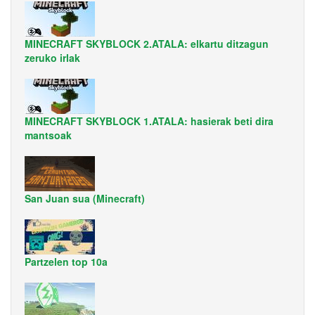
MINECRAFT SKYBLOCK 2.ATALA: elkartu ditzagun
zeruko irlak
MINECRAFT SKYBLOCK 1.ATALA: hasierak beti dira
mantsoak
San Juan sua (Minecraft)
Partzelen top 10a