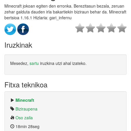
Minecraft jokoan egiten den erronka. Berezitasun bezala, zeruan
zehar galduta dauden irla bakartiekin biziraun behar da. Minecraft
bertsioa 1.16.1 Hizlaria: gari_infernu
Iruzkinak
Mesedez,
sartu
iruzkina utzi ahal izateko.
Fitxa teknikoa
Minecraft
Biziraupena
Oso zaila
18min 28seg