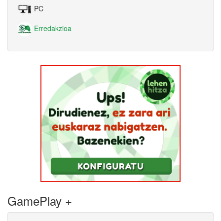
PC
Erredakzioa
GamePlay +