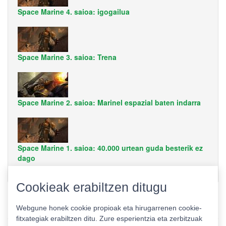
Space Marine 4. saioa: igogailua
Space Marine 3. saioa: Trena
Space Marine 2. saioa: Marinel espazial baten indarra
Space Marine 1. saioa: 40.000 urtean guda besterik ez
dago
Cookieak erabiltzen ditugu
Webgune honek cookie propioak eta hirugarrenen cookie-
fitxategiak erabiltzen ditu. Zure esperientzia eta zerbitzuak