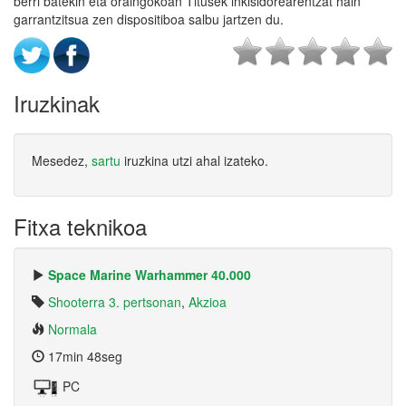
berri batekin eta oraingokoan Titusek inkisidorearentzat hain
garrantzitsua zen dispositiboa salbu jartzen du.
Iruzkinak
Mesedez,
sartu
iruzkina utzi ahal izateko.
Fitxa teknikoa
Space Marine Warhammer 40.000
Shooterra 3. pertsonan
,
Akzioa
Normala
17min 48seg
PC