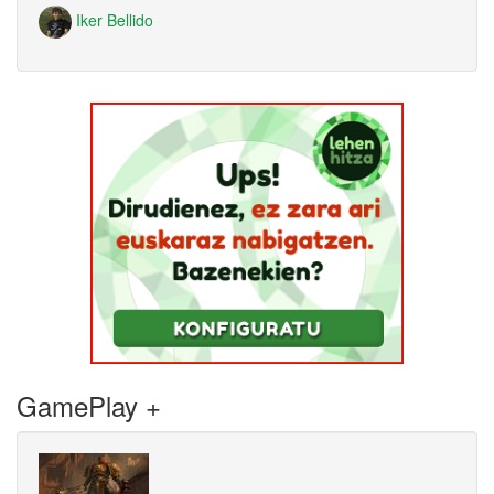
Iker Bellido
GamePlay +