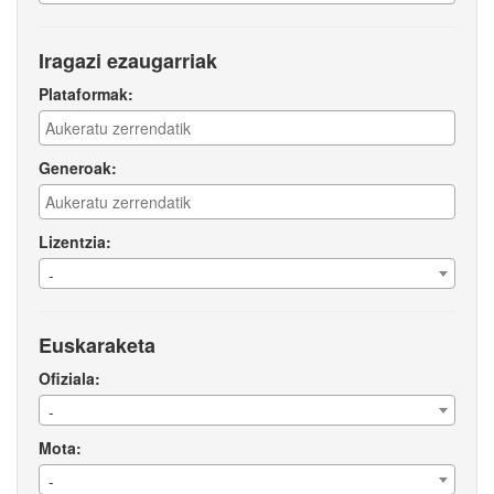
Iragazi ezaugarriak
Plataformak:
Generoak:
Lizentzia:
-
Euskaraketa
Ofiziala:
-
Mota:
-