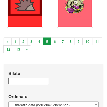
«
1
2
3
4
5
6
7
8
9
10
11
12
13
»
Bilatu
Ordenatu
Euskaratze data (berrienak lehenengo)