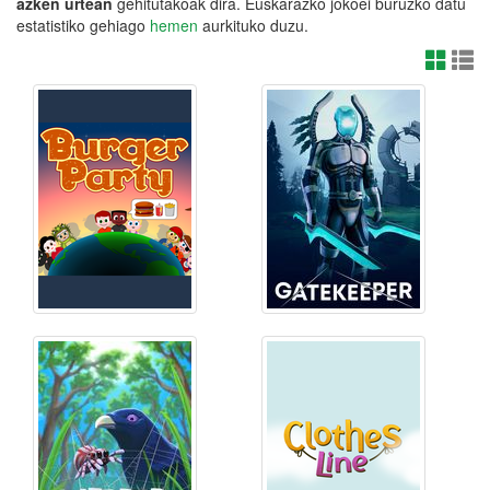
azken urtean
gehitutakoak dira. Euskarazko jokoei buruzko datu
estatistiko gehiago
hemen
aurkituko duzu.