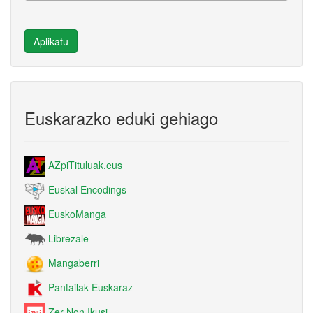
Euskarazko eduki gehiago
AZpiTituluak.eus
Euskal Encodings
EuskoManga
Librezale
Mangaberri
Pantailak Euskaraz
Zer Non Ikusi