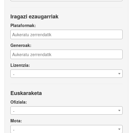
Iragazi ezaugarriak
Plataformak:
Generoak:
Lizentzia:
-
Euskaraketa
Ofiziala:
-
Mota:
-