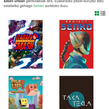
azken urtean
gehitutakoak dira. Euskarazko jokoei buruzko datu
estatistiko gehiago
hemen
aurkituko duzu.