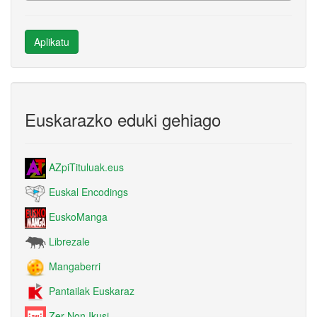
Euskarazko eduki gehiago
AZpiTituluak.eus
Euskal Encodings
EuskoManga
Librezale
Mangaberri
Pantailak Euskaraz
Zer Non Ikusi