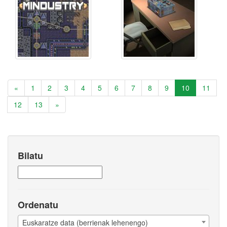
«
1
2
3
4
5
6
7
8
9
10
11
12
13
»
Bilatu
Ordenatu
Euskaratze data (berrienak lehenengo)