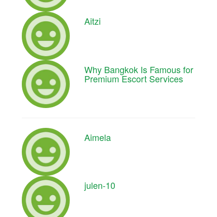
Aitzi
Why Bangkok Is Famous for
Premium Escort Services
Aimela
julen-10