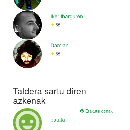
Iker Ibarguren
55
Damian
55
Taldera sartu diren
azkenak
Erakutsi denak
patata