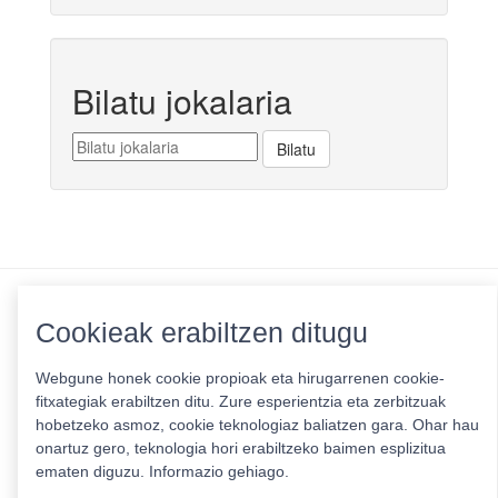
Bilatu jokalaria
Cookieak erabiltzen ditugu
Pribatutasun politika
|
Cookie politika
|
Lizentziak
Erabilera baldintzak
Webgune honek cookie propioak eta hirugarrenen cookie-
Kontaktua
|
Estatistikak
fitxategiak erabiltzen ditu. Zure esperientzia eta zerbitzuak
hobetzeko asmoz, cookie teknologiaz baliatzen gara. Ohar hau
Babeslea:
onartuz gero, teknologia hori erabiltzeko baimen esplizitua
ematen diguzu.
Informazio gehiago.