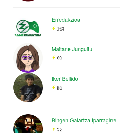
Erredakzioa
160
Maitane Junguitu
60
Iker Bellido
55
Bingen Galartza Iparragirre
55