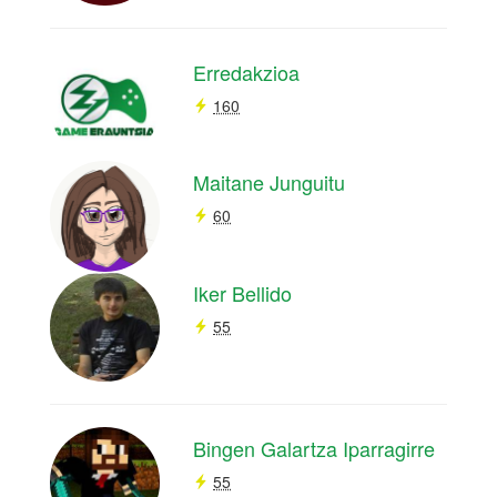
Erredakzioa
160
Maitane Junguitu
60
Iker Bellido
55
Bingen Galartza Iparragirre
55