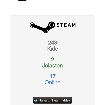
248
Kide
2
Jolasten
17
Online
Jarraitu Steam taldea