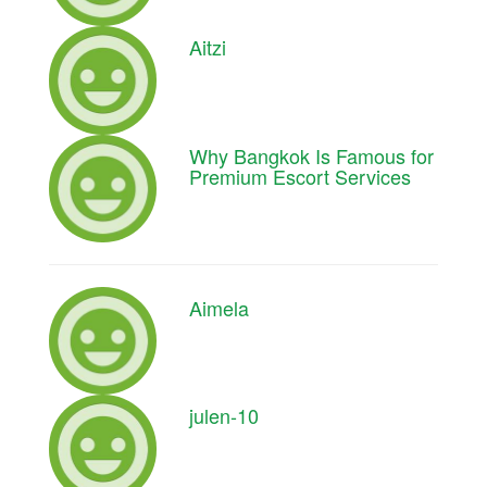
Aitzi
Why Bangkok Is Famous for
Premium Escort Services
Aimela
julen-10