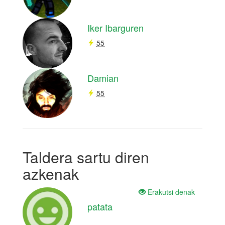
Iker Ibarguren
55
Damian
55
Taldera sartu diren
azkenak
Erakutsi denak
patata