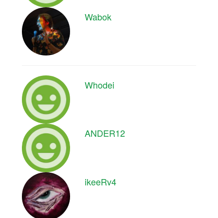
Wabok
Whodei
ANDER12
ikeeRv4