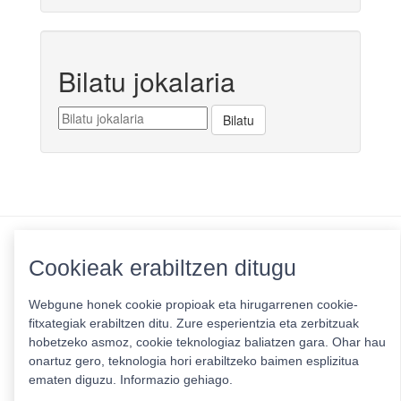
Bilatu jokalaria
Cookieak erabiltzen ditugu
Pribatutasun politika
|
Cookie politika
|
Lizentziak
Erabilera baldintzak
Webgune honek cookie propioak eta hirugarrenen cookie-
Kontaktua
|
Estatistikak
fitxategiak erabiltzen ditu. Zure esperientzia eta zerbitzuak
hobetzeko asmoz, cookie teknologiaz baliatzen gara. Ohar hau
Babeslea:
onartuz gero, teknologia hori erabiltzeko baimen esplizitua
ematen diguzu.
Informazio gehiago.