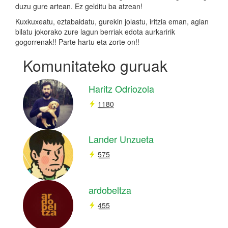
duzu gure artean. Ez gelditu ba atzean!
Kuxkuxeatu, eztabaidatu, gurekin jolastu, iritzia eman, agian
bilatu jokorako zure lagun berriak edota aurkaririk
gogorrenak!! Parte hartu eta zorte on!!
Komunitateko guruak
Haritz Odriozola
1180
Lander Unzueta
575
ardobeltza
455