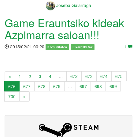
Joseba Galarraga
Game Erauntsiko kideak
Azpimarra saioan!!!
2015/02/21 00:20
1
Komunitatea
Elkarrizketak
«
1
2
3
4
...
672
673
674
675
676
677
678
679
...
697
698
699
700
»