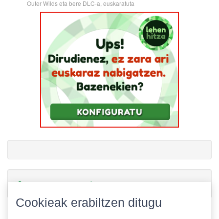
Outer Wilds eta bere DLC-a, euskaratuta
Gamerauntsia-ren txioak
Cookieak erabiltzen ditugu