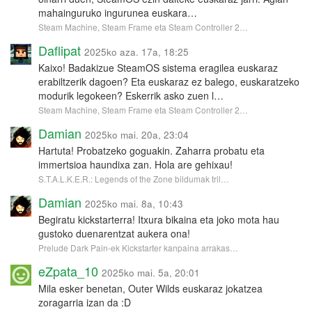
mahainguruko ingurunea euskara…
Steam Machine, Steam Frame eta Steam Controller 2…
Daflipat
2025ko aza. 17a, 18:25
Kaixo! Badakizue SteamOS sistema eragilea euskaraz
erabiltzerik dagoen? Eta euskaraz ez balego, euskaratzeko
modurik legokeen? Eskerrik asko zuen l…
Steam Machine, Steam Frame eta Steam Controller 2…
Damian
2025ko mai. 20a, 23:04
Hartuta! Probatzeko goguakin. Zaharra probatu eta
immertsioa haundixa zan. Hola are gehixau!
S.T.A.L.K.E.R.: Legends of the Zone bildumak tril…
Damian
2025ko mai. 8a, 10:43
Begiratu kickstarterra! Itxura bikaina eta joko mota hau
gustoko duenarentzat aukera ona!
Prelude Dark Pain-ek Kickstarter kanpaina arrakas…
eZpata_10
2025ko mai. 5a, 20:01
Mila esker benetan, Outer Wilds euskaraz jokatzea
zoragarria izan da :D