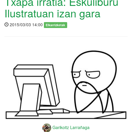
Txapa irratia: Eskuliburu
Ilustratuan izan gara
2015/03/03 14:00
Elkarrizketak
Garikoitz Larrañaga