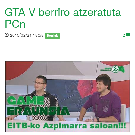
GTA V berriro atzeratuta
PCn
2015/02/24 18:58
2
Berriak