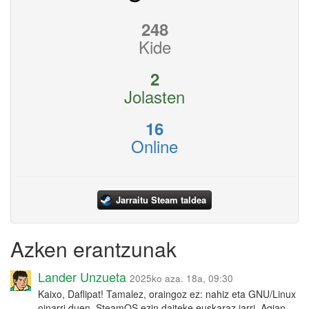
248
Kide
2
Jolasten
16
Online
Jarraitu Steam taldea
Azken erantzunak
Lander Unzueta
2025ko aza. 18a, 09:30
Kaixo, Daflipat! Tamalez, oraingoz ez: nahiz eta GNU/Linux
oinarri duen, SteamOS ezin daiteke euskaraz jarri. Agian