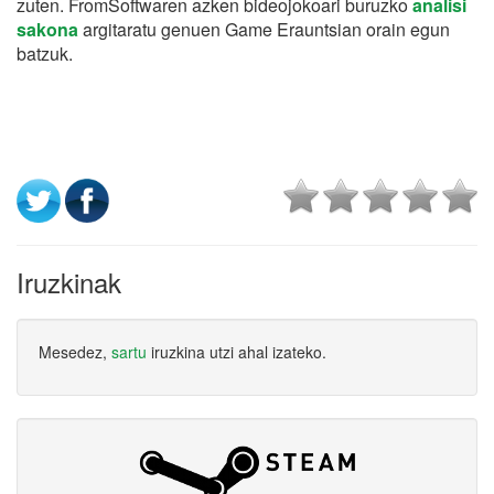
zuten. FromSoftwaren azken bideojokoari buruzko
analisi
sakona
argitaratu genuen Game Erauntsian orain egun
batzuk.
Iruzkinak
Mesedez,
sartu
iruzkina utzi ahal izateko.