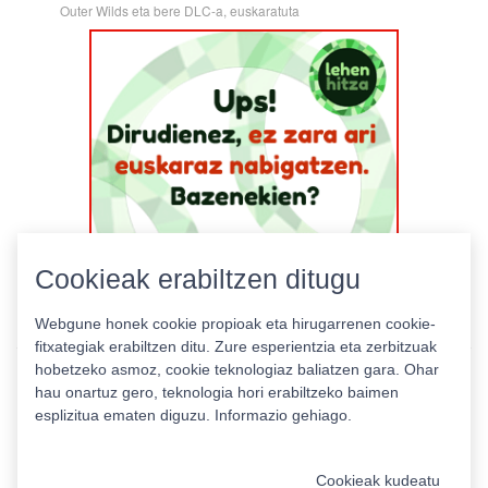
Outer Wilds eta bere DLC-a, euskaratuta
Cookieak erabiltzen ditugu
Webgune honek cookie propioak eta hirugarrenen cookie-
fitxategiak erabiltzen ditu. Zure esperientzia eta zerbitzuak
hobetzeko asmoz, cookie teknologiaz baliatzen gara. Ohar
hau onartuz gero, teknologia hori erabiltzeko baimen
esplizitua ematen diguzu.
Informazio gehiago.
Pribatutasun politika
|
Cookie politika
|
Lizentziak
Erabilera baldintzak
Kontaktua
|
Estatistikak
Cookieak kudeatu