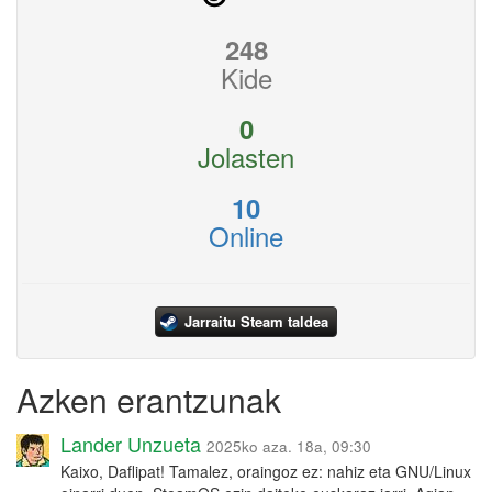
248
Kide
0
Jolasten
10
Online
Jarraitu Steam taldea
Azken erantzunak
Lander Unzueta
2025ko aza. 18a, 09:30
Kaixo, Daflipat! Tamalez, oraingoz ez: nahiz eta GNU/Linux