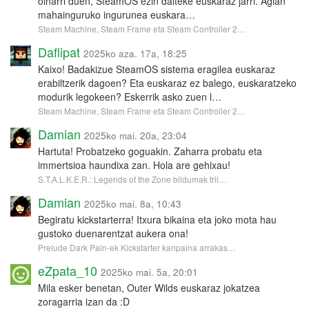
oinarri duen, SteamOS ezin daiteke euskaraz jarri. Agian
mahainguruko ingurunea euskara…
Steam Machine, Steam Frame eta Steam Controller 2…
Daflipat
2025ko aza. 17a, 18:25
Kaixo! Badakizue SteamOS sistema eragilea euskaraz
erabiltzerik dagoen? Eta euskaraz ez balego, euskaratzeko
modurik legokeen? Eskerrik asko zuen l…
Steam Machine, Steam Frame eta Steam Controller 2…
Damian
2025ko mai. 20a, 23:04
Hartuta! Probatzeko goguakin. Zaharra probatu eta
immertsioa haundixa zan. Hola are gehixau!
S.T.A.L.K.E.R.: Legends of the Zone bildumak tril…
Damian
2025ko mai. 8a, 10:43
Begiratu kickstarterra! Itxura bikaina eta joko mota hau
gustoko duenarentzat aukera ona!
Prelude Dark Pain-ek Kickstarter kanpaina arrakas…
eZpata_10
2025ko mai. 5a, 20:01
Mila esker benetan, Outer Wilds euskaraz jokatzea
zoragarria izan da :D