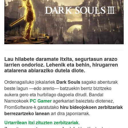
Lau hilabete daramate itxita, segurtasun arazo
larrien ondorioz. Lehenik eta behin, hirugarren
atalarena abiaraziko dutela diote.
Ordenagailuko jokalariek
Dark Souls
sagako abenturak
beste lagun —edo arerio— batzuekin berriz bizitzeko
aukera gero eta hurbilago dagoela dirudi. Bandai
Namcokoek
PC Gamer
agerkariari baieztatu diotenez,
FromSoftware-k garatutako
hiru bideojokoen zerbitzariak
berrezartzeko lanean
ari dira japoniarrak.
Urtarrilean itxi zituzten zerbitzariak
.