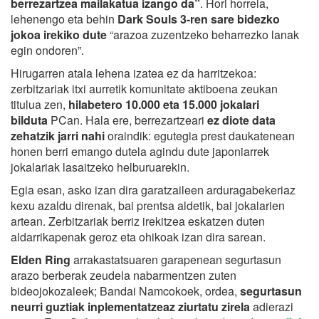
berrezartzea mailakatua izango da”
. Hori horrela,
lehenengo eta behin
Dark Souls 3-ren sare bidezko
jokoa irekiko dute
“arazoa zuzentzeko beharrezko lanak
egin ondoren”.
Hirugarren atala lehena izatea ez da harritzekoa:
zerbitzariak itxi aurretik komunitate aktiboena zeukan
titulua zen,
hilabetero 10.000 eta 15.000 jokalari
bilduta
PCan. Hala ere, berrezartzeari
ez diote data
zehatzik jarri nahi
oraindik: egutegia prest daukatenean
honen berri emango dutela agindu dute japoniarrek
jokalariak lasaitzeko helburuarekin.
Egia esan, asko izan dira garatzaileen arduragabekeriaz
kexu azaldu direnak, bai prentsa aldetik, bai jokalarien
artean. Zerbitzariak berriz irekitzea eskatzen duten
aldarrikapenak geroz eta ohikoak izan dira sarean.
Elden Ring
arrakastatsuaren garapenean segurtasun
arazo berberak zeudela nabarmentzen zuten
bideojokozaleek; Bandai Namcokoek, ordea,
segurtasun
neurri guztiak inplementatzeaz ziurtatu zirela
adierazi