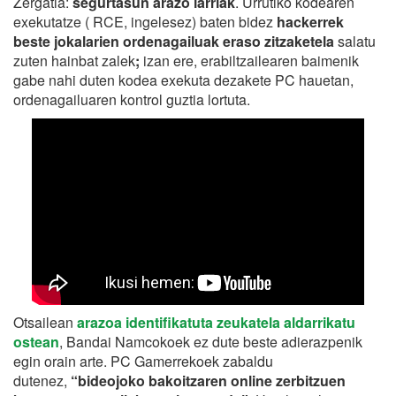
Zergatia:
segurtasun arazo larriak
. Urrutiko kodearen
exekutatze ( RCE, ingelesez) baten bidez
hackerrek
beste jokalarien ordenagailuak eraso zitzaketela
salatu
zuten hainbat zalek
;
izan ere, erabiltzailearen baimenik
gabe nahi duten kodea exekuta dezakete PC hauetan,
ordenagailuaren kontrol guztia lortuta.
Otsailean
arazoa identifikatuta zeukatela aldarrikatu
ostean
, Bandai Namcokoek ez dute beste adierazpenik
egin orain arte. PC Gamerrekoek zabaldu
dutenez,
“bideojoko bakoitzaren online zerbitzuen