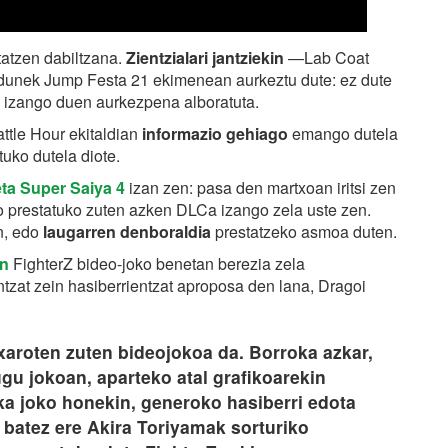
statzen dabiltzana.
Zientzialari jantziekin
—Lab Coat
adunek Jump Festa 21 ekimenean aurkeztu dute: ez dute
n izango duen aurkezpena alboratuta.
tle Hour ekitaldian
informazio gehiago
emango dutela
tuko dutela diote.
ta Super Saiya 4
izan zen: pasa den martxoan iritsi zen
o prestatuko zuten azken DLCa izango zela uste zen.
n, edo
laugarren denboraldia
prestatzeko asmoa duten.
an
FighterZ bideo-joko benetan berezia zela
tzat zein hasiberrientzat aproposa den lana, Dragoi
xaroten zuten bideojokoa da. Borroka azkar,
tugu jokoan, aparteko atal grafikoarekin
a joko honekin, generoko hasiberri edota
 batez ere Akira Toriyamak sorturiko