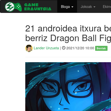
Bloga
Jokoak
Ekim
21 androidea itxura b
berriz Dragon Ball Fi
Lander Unzueta
|
2021/12/20 10:00
Berriak