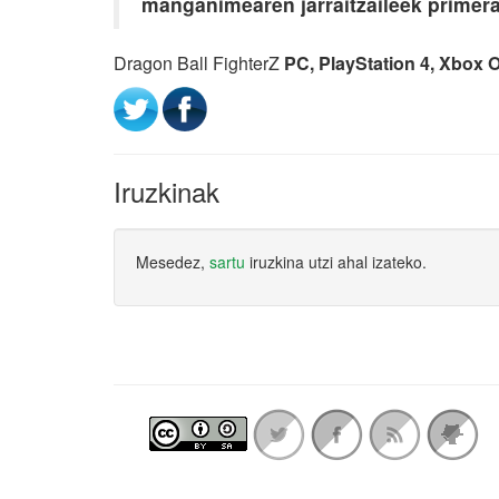
manganimearen jarraitzaileek primera
Dragon Ball FighterZ
PC, PlayStation 4, Xbox 
Iruzkinak
Mesedez,
sartu
iruzkina utzi ahal izateko.