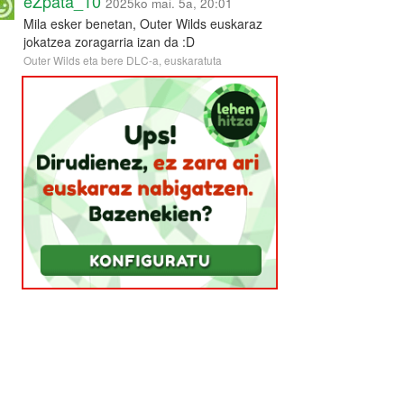
eZpata_10
2025ko mai. 5a, 20:01
Mila esker benetan, Outer Wilds euskaraz
jokatzea zoragarria izan da :D
Outer Wilds eta bere DLC-a, euskaratuta