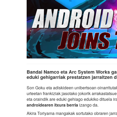
Bandai Namco eta Arc System Works gara
eduki gehigarriak prestatzen jarraitzen d
Son Goku eta adiskideen unibertsoan oinarritut
urteetan frankiziak jasotako jokorik arrakastatsu
eta oraindik are eduki gehiago edukiko dituela ir
androidearen itxura berria
izango da.
Akira Toriyama mangakak sortutako obraren jarra