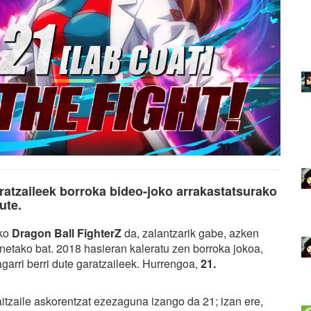
tzaileek borroka bideo-joko arrakastatsurako
ute.
ako
Dragon Ball FighterZ
da, zalantzarik gabe, azken
enetako bat. 2018 hasieran kaleratu zen borroka jokoa,
agarri berri dute garatzaileek. Hurrengoa,
21.
itzaile askorentzat ezezaguna izango da 21; izan ere,