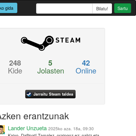
ko gida
Sartu
248
5
42
Kide
Jolasten
Online
Jarraitu Steam taldea
Azken erantzunak
Lander Unzueta
2025ko aza. 18a, 09:30
Kaixo, Daflipat! Tamalez, oraingoz ez: nahiz eta