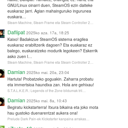
GNU/Linux oinarri duen, SteamOS ezin daiteke
euskaraz jarri. Agian mahainguruko ingurunea
euskara…
Steam Machine, Steam Frame eta Steam Controller 2…
Daflipat
2025ko aza. 17a, 18:25
Kaixo! Badakizue SteamOS sistema eragilea
euskaraz erabiltzerik dagoen? Eta euskaraz ez
balego, euskaratzeko modurik legokeen? Eskerrik
asko zuen l…
Steam Machine, Steam Frame eta Steam Controller 2…
Damian
2025ko mai. 20a, 23:04
Hartuta! Probatzeko goguakin. Zaharra probatu
eta immertsioa haundixa zan. Hola are gehixau!
S.T.A.L.K.E.R.: Legends of the Zone bildumak tril…
Damian
2025ko mai. 8a, 10:43
Begiratu kickstarterra! Itxura bikaina eta joko mota
hau gustoko duenarentzat aukera ona!
Prelude Dark Pain-ek Kickstarter kanpaina arrakas…