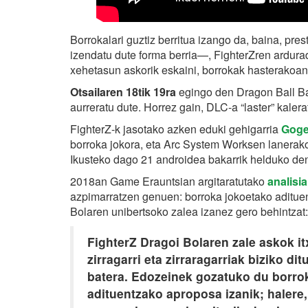
Borrokalari guztiz berritua izango da, baina, pre
izendatu dute forma berria—, FighterZren ardur
xehetasun askorik eskaini, borrokak hasterakoa
Otsailaren 18tik 19ra
egingo den Dragon Ball Bat
aurreratu dute. Horrez gain, DLC-a “laster” kalera
FighterZ-k jasotako azken eduki gehigarria
Goge
borroka jokora, eta Arc System Worksen lanerak
Ikusteko dago 21 androidea bakarrik helduko de
2018an Game Erauntsian argitaratutako
analisi
azpimarratzen genuen: borroka jokoetako adituen
Bolaren unibertsoko zalea izanez gero behintzat:
FighterZ Dragoi Bolaren zale askok it
zirragarri eta zirraragarriak biziko di
batera. Edozeinek gozatuko du borrok
adituentzako aproposa izanik; halere,