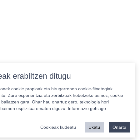
ak erabiltzen ditugu
nek cookie propioak eta hirugarrenen cookie-fitxategiak
ditu. Zure esperientzia eta zerbitzuak hobetzeko asmoz, cookie
 baliatzen gara. Ohar hau onartuz gero, teknologia hori
o baimen esplizitua ematen diguzu.
Informazio gehiago.
Babeslea:
Cookieak kudeatu
Ukatu
Onartu