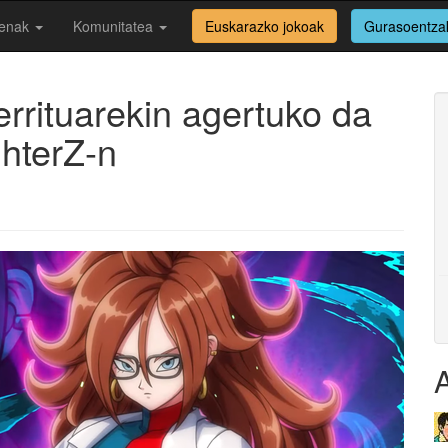
enak
Komunitatea
Euskarazko jokoak
Gurasoentza
errituarekin agertuko da
ghterZ-n