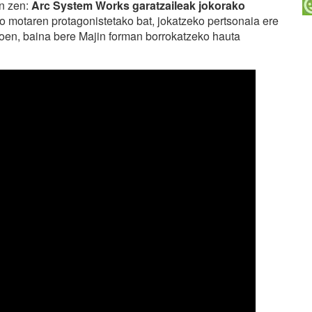
an zen:
Arc System Works garatzaileak jokorako
 motaren protagonistetako bat, jokatzeko pertsonaia ere
goen, baina bere Majin forman borrokatzeko hauta