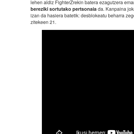
lehen aldiz FighterZrekin batera ezagutzera em
bereziki sortutako pertsonaia
da. Kanpaina joko
izan da hasiera batetik: desblokeatu beharra ze
zitekeen 21.