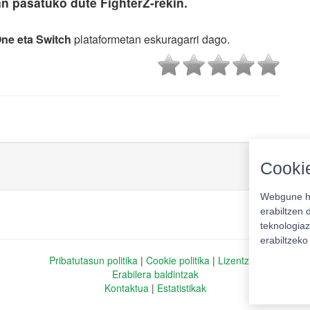
n pasatuko dute FighterZ-rekin.
One eta Switch
plataformetan eskuragarri dago.
Cookie
Webgune ho
erabiltzen 
teknologiaz
erabiltzek
Pribatutasun politika
|
Cookie politika
|
Lizentziak
Erabilera baldintzak
Kontaktua
|
Estatistikak