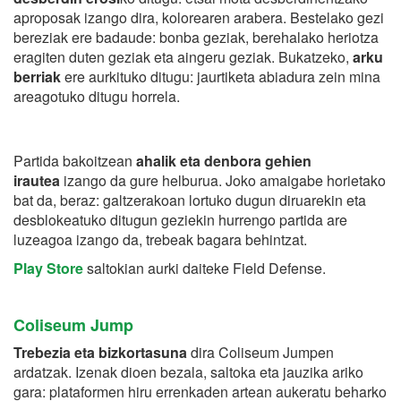
aproposak izango dira, kolorearen arabera. Bestelako gezi
bereziak ere badaude: bonba geziak, berehalako heriotza
eragiten duten geziak eta aingeru geziak. Bukatzeko,
arku
berriak
ere aurkituko ditugu: jaurtiketa abiadura zein mina
areagotuko ditugu horrela.
Partida bakoitzean
ahalik eta denbora gehien
irautea
izango da gure helburua. Joko amaigabe horietako
bat da, beraz: galtzerakoan lortuko dugun diruarekin eta
desblokeatuko ditugun geziekin hurrengo partida are
luzeagoa izango da, trebeak bagara behintzat.
Play Store
saltokian aurki daiteke Field Defense.
Coliseum Jump
Trebezia eta bizkortasuna
dira Coliseum Jumpen
ardatzak. Izenak dioen bezala, saltoka eta jauzika ariko
gara: plataformen hiru errenkaden artean aukeratu beharko