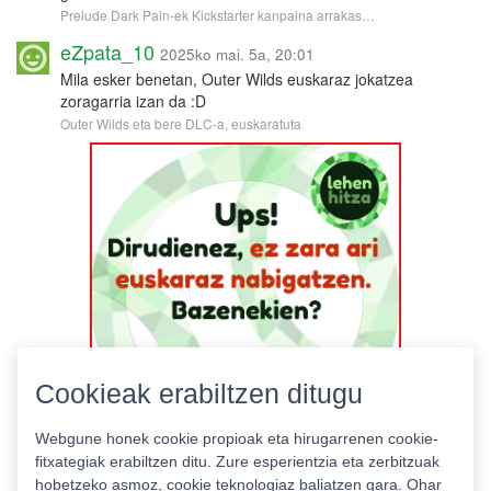
Prelude Dark Pain-ek Kickstarter kanpaina arrakas…
eZpata_10
2025ko mai. 5a, 20:01
Mila esker benetan, Outer Wilds euskaraz jokatzea
zoragarria izan da :D
Outer Wilds eta bere DLC-a, euskaratuta
Cookieak erabiltzen ditugu
Webgune honek cookie propioak eta hirugarrenen cookie-
fitxategiak erabiltzen ditu. Zure esperientzia eta zerbitzuak
hobetzeko asmoz, cookie teknologiaz baliatzen gara. Ohar