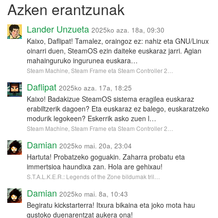
Azken erantzunak
Lander Unzueta
2025ko aza. 18a, 09:30
Kaixo, Daflipat! Tamalez, oraingoz ez: nahiz eta GNU/Linux
oinarri duen, SteamOS ezin daiteke euskaraz jarri. Agian
mahainguruko ingurunea euskara…
Steam Machine, Steam Frame eta Steam Controller 2…
Daflipat
2025ko aza. 17a, 18:25
Kaixo! Badakizue SteamOS sistema eragilea euskaraz
erabiltzerik dagoen? Eta euskaraz ez balego, euskaratzeko
modurik legokeen? Eskerrik asko zuen l…
Steam Machine, Steam Frame eta Steam Controller 2…
Damian
2025ko mai. 20a, 23:04
Hartuta! Probatzeko goguakin. Zaharra probatu eta
immertsioa haundixa zan. Hola are gehixau!
S.T.A.L.K.E.R.: Legends of the Zone bildumak tril…
Damian
2025ko mai. 8a, 10:43
Begiratu kickstarterra! Itxura bikaina eta joko mota hau
gustoko duenarentzat aukera ona!