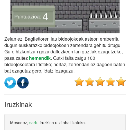
Zelan ez, Bagliettoren lau bideojokoak asteon eraberritu
dugun euskarazko bideojokoen zerrendara gehitu ditugu!
Gure hizkuntzan goza daitezkeen lan guztiak ezagutzeko,
pasa zaitez
hemendik
. Gutxi falta zaigu 100
bideojokoetara iristeko; hortaz, zerrendan ez dagoen baten
bat ezagutuz gero, idatz iezaguzu.
Iruzkinak
Mesedez,
sartu
iruzkina utzi ahal izateko.