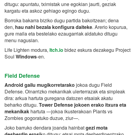
ditugu: apuntatu, tximistak une egokian jaurti, geziak
kargatu eta askoz gehiago egingo dugu.
Borroka bakarra biziko dugu partida bakoitzean; dena
den,
hau nahi bezala konfigura daiteke
. Arerio kopurua,
gure maila eta bestelako ezaugarriak aldatuko ditugu
menu nagusian.
Life Lighten modura,
Itch.io
bidez eskura dezakegu Project
Soul
Windows
-en.
Field Defense
Android
gailu mugikorretarako
jokoa dugu Field
Defense. Oinarrizko mekanikak ulerterrazak eta sinpleak
dira: arkua hartuta guregana datozen etsaiak akatu
beharko ditugu.
Tower Defense jokoen erako itxura eta
mekanikak
hartuta —jokoa ikusterakoan Plants vs
Zombies gogoratuko duzue, ziur—.
Joko barruko dendara joanda hainbat
gezi mota
desberdin erosi
ko ditugu: etsai mota desberdinentzako