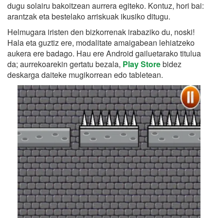
dugu solairu bakoitzean aurrera egiteko. Kontuz, hori bai:
arantzak eta bestelako arriskuak ikusiko ditugu.
Helmugara iristen den bizkorrenak irabaziko du, noski!
Hala eta guztiz ere, modalitate amaigabean lehiatzeko
aukera ere badago. Hau ere Android gailuetarako titulua
da; aurrekoarekin gertatu bezala,
Play Store
bidez
deskarga daiteke mugikorrean edo tabletean.