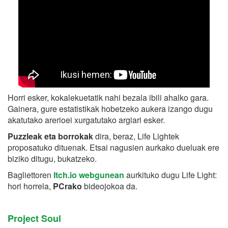
Horri esker, kokalekuetatik nahi bezala ibili ahalko gara.
Gainera, gure estatistikak hobetzeko aukera izango dugu
akatutako arerioei xurgatutako argiari esker.
Puzzleak eta borrokak
dira, beraz, Life Lightek
proposatuko dituenak. Etsai nagusien aurkako dueluak ere
biziko ditugu, bukatzeko.
Bagliettoren
Itch.io webgunean
aurkituko dugu Life Light:
hori horrela,
PCrako
bideojokoa da.
Project Soul