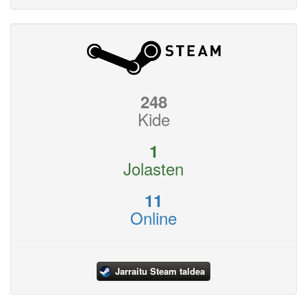
248
Kide
1
Jolasten
11
Online
Jarraitu Steam taldea