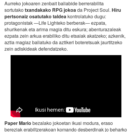
Aurreko jokoaren zenbait baliabide berrerabilita
sortutako
txandakako RPG jokoa
da Project Soul.
Hiru
pertsonaiz osatutako taldea
kontrolatuko dugu:
protagonistak —Life Lighteko berberak— ezpata,
shurikenak eta arima magia ditu eskura; abenturazaleak
ezpata zein arkua erabiliko ditu etsaiak akatzeko; azkenik,
aztia magiaz baliatuko da aztikeri boteretsuak jaurtitzeko
zein adiskideak defendatzeko.
Paper Mario
bezalako jokoetan ikusi modura, eraso
bereziak erabiltzerakoan komando desberdinak jo beharko