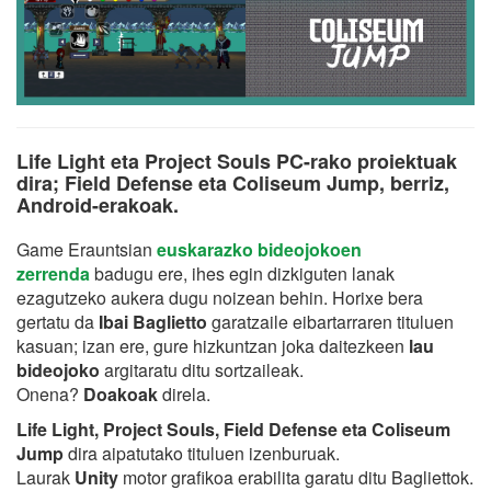
Life Light eta Project Souls PC-rako proiektuak
dira; Field Defense eta Coliseum Jump, berriz,
Android-erakoak.
Game Erauntsian
euskarazko bideojokoen
zerrenda
badugu ere, ihes egin dizkiguten lanak
ezagutzeko aukera dugu noizean behin. Horixe bera
gertatu da
Ibai Baglietto
garatzaile eibartarraren tituluen
kasuan; izan ere, gure hizkuntzan joka daitezkeen
lau
bideojoko
argitaratu ditu sortzaileak.
Onena?
Doakoak
direla.
Life Light, Project Souls, Field Defense eta Coliseum
Jump
dira aipatutako tituluen izenburuak.
Laurak
Unity
motor grafikoa erabilita garatu ditu Bagliettok.