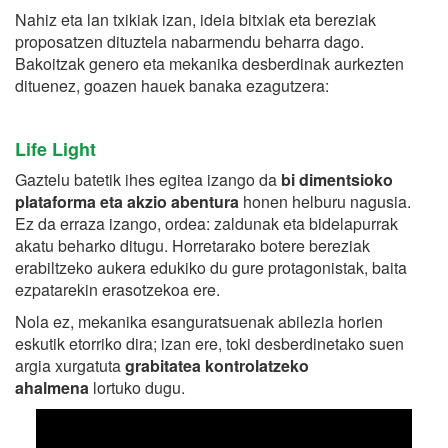
Nahiz eta lan txikiak izan, ideia bitxiak eta bereziak
proposatzen dituztela nabarmendu beharra dago.
Bakoitzak genero eta mekanika desberdinak aurkezten
dituenez, goazen hauek banaka ezagutzera:
Life Light
Gaztelu batetik ihes egitea izango da
bi dimentsioko
plataforma eta akzio abentura
honen helburu nagusia.
Ez da erraza izango, ordea: zaldunak eta bidelapurrak
akatu beharko ditugu. Horretarako botere bereziak
erabiltzeko aukera edukiko du gure protagonistak, baita
ezpatarekin erasotzekoa ere.
Nola ez, mekanika esanguratsuenak abilezia horien
eskutik etorriko dira; izan ere, toki desberdinetako suen
argia xurgatuta
grabitatea kontrolatzeko
ahalmena
lortuko dugu.