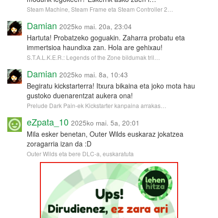
Steam Machine, Steam Frame eta Steam Controller 2…
Damian
2025ko mai. 20a, 23:04
Hartuta! Probatzeko goguakin. Zaharra probatu eta
immertsioa haundixa zan. Hola are gehixau!
S.T.A.L.K.E.R.: Legends of the Zone bildumak tril…
Damian
2025ko mai. 8a, 10:43
Begiratu kickstarterra! Itxura bikaina eta joko mota hau
gustoko duenarentzat aukera ona!
Prelude Dark Pain-ek Kickstarter kanpaina arrakas…
eZpata_10
2025ko mai. 5a, 20:01
Mila esker benetan, Outer Wilds euskaraz jokatzea
zoragarria izan da :D
Outer Wilds eta bere DLC-a, euskaratuta