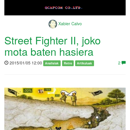
Xabier Calvo
Street Fighter II, joko
mota baten hasiera
2015/01/05 12:00
2
Analisiak
Retro
Artikuluak