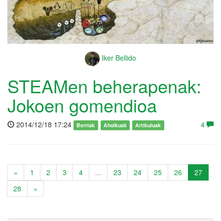
Iker Bellido
STEAMen beherapenak:
Jokoen gomendioa
2014/12/18 17:24
4
Berriak
Aholkuak
Artikuluak
«
1
2
3
4
...
23
24
25
26
27
28
»