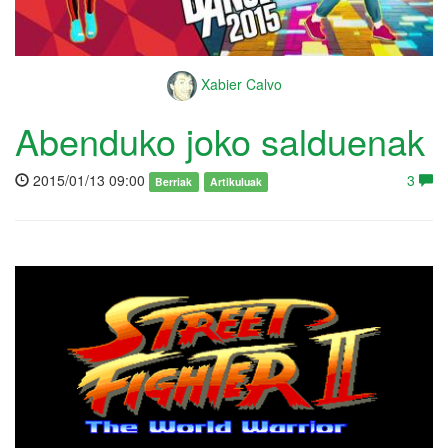
Xabier Calvo
Abenduko joko salduenak
2015/01/13 09:00
3
Berriak
Artikuluak