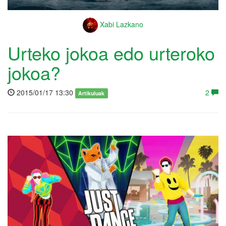
Xabi Lazkano
Urteko jokoa edo urteroko
jokoa?
2015/01/17 13:30
2
Artikuluak