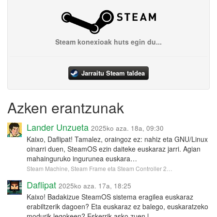
Steam konexioak huts egin du...
Jarraitu Steam taldea
Azken erantzunak
Lander Unzueta
2025ko aza. 18a, 09:30
Kaixo, Daflipat! Tamalez, oraingoz ez: nahiz eta GNU/Linux
oinarri duen, SteamOS ezin daiteke euskaraz jarri. Agian
mahainguruko ingurunea euskara…
Steam Machine, Steam Frame eta Steam Controller 2…
Daflipat
2025ko aza. 17a, 18:25
Kaixo! Badakizue SteamOS sistema eragilea euskaraz
erabiltzerik dagoen? Eta euskaraz ez balego, euskaratzeko
modurik legokeen? Eskerrik asko zuen l…