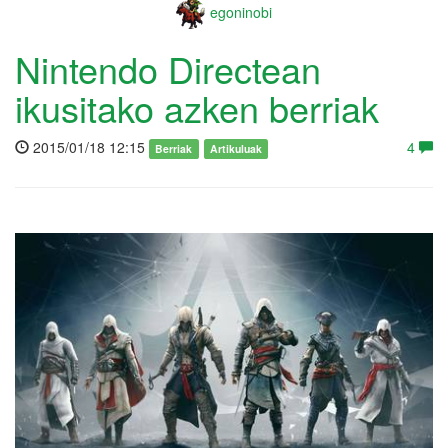
egoninobi
Nintendo Directean
ikusitako azken berriak
2015/01/18 12:15
4
Berriak
Artikuluak