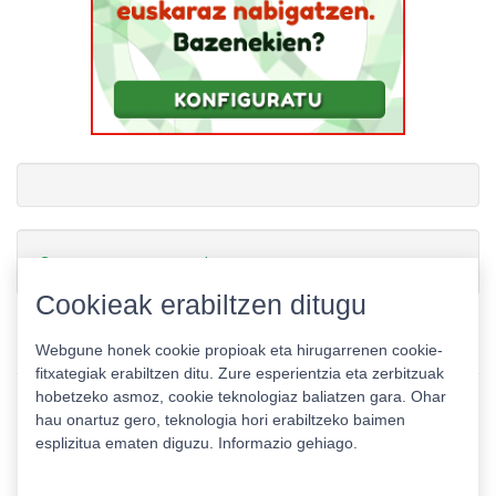
Gamerauntsia-ren txioak
Cookieak erabiltzen ditugu
Webgune honek cookie propioak eta hirugarrenen cookie-
fitxategiak erabiltzen ditu. Zure esperientzia eta zerbitzuak
hobetzeko asmoz, cookie teknologiaz baliatzen gara. Ohar
hau onartuz gero, teknologia hori erabiltzeko baimen
esplizitua ematen diguzu.
Informazio gehiago.
Pribatutasun politika
|
Cookie politika
|
Lizentziak
Erabilera baldintzak