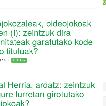
jokozaleak, bideojokoak
en (I): zeintzuk dira
itateak garatutako kode
ko tituluak?
8 14:30
Artikuluak
l Herria, ardatz: zeintzuk
gure lurretan girotutako
ojokoak?