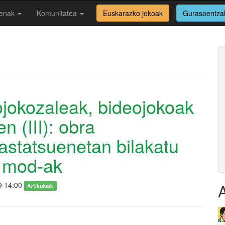
enak
Komunitatea
Euskarazko jokoak
Gurasoentza
jokozaleak, bideojokoak
en (III): obra
astatsuenetan bilakatu
n mod-ak
9 14:00
Artikuluak