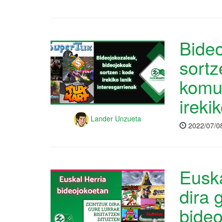
Bideo
sortz
komun
ireki
Lander Unzueta
2022/07/0
Euska
dira 
bide