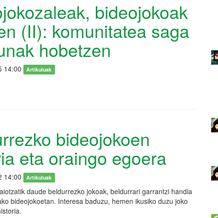
jokozaleak, bideojokoak
en (II): komunitatea saga
unak hobetzen
5 14:00
Artikuluak
rrezko bideojokoen
ria eta oraingo egoera
2 14:00
Artikuluak
aiotzatik daude beldurrezko jokoak, beldurrari garrantzi handia
ako bideojokoetan. Interesa baduzu, hemen ikusiko duzu joko
storia.