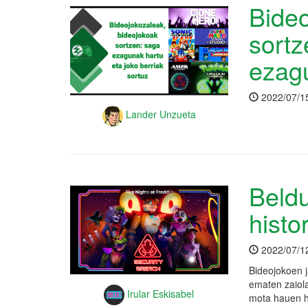
Bideo
sortz
ezag
2022/07/1
Lander Unzueta
Beldu
histo
2022/07/1
Bideojokoen j
ematen zaiol
Irular Eskisabel
mota hauen hi