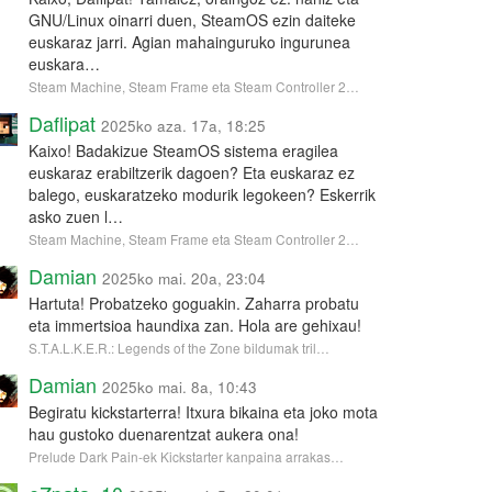
GNU/Linux oinarri duen, SteamOS ezin daiteke
euskaraz jarri. Agian mahainguruko ingurunea
euskara…
Steam Machine, Steam Frame eta Steam Controller 2…
Daflipat
2025ko aza. 17a, 18:25
Kaixo! Badakizue SteamOS sistema eragilea
euskaraz erabiltzerik dagoen? Eta euskaraz ez
balego, euskaratzeko modurik legokeen? Eskerrik
asko zuen l…
Steam Machine, Steam Frame eta Steam Controller 2…
Damian
2025ko mai. 20a, 23:04
Hartuta! Probatzeko goguakin. Zaharra probatu
eta immertsioa haundixa zan. Hola are gehixau!
S.T.A.L.K.E.R.: Legends of the Zone bildumak tril…
Damian
2025ko mai. 8a, 10:43
Begiratu kickstarterra! Itxura bikaina eta joko mota
hau gustoko duenarentzat aukera ona!
Prelude Dark Pain-ek Kickstarter kanpaina arrakas…