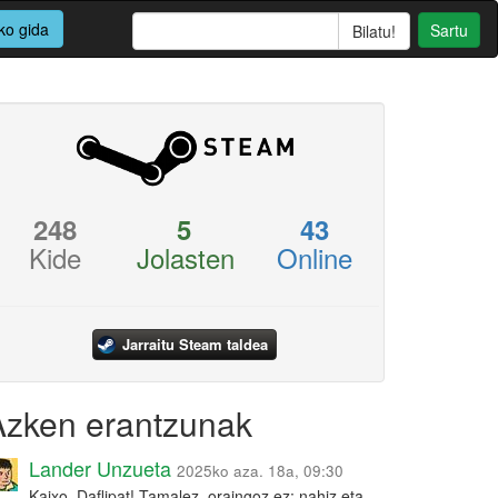
ko gida
Sartu
248
5
43
Kide
Jolasten
Online
Jarraitu Steam taldea
Azken erantzunak
Lander Unzueta
2025ko aza. 18a, 09:30
Kaixo, Daflipat! Tamalez, oraingoz ez: nahiz eta