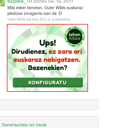
eZpata_10
2025ko mai. 5a, 20:01
Mila esker benetan, Outer Wilds euskaraz
jokatzea zoragarria izan da :D
Outer Wilds eta bere DLC-a, euskaratuta
Gamerauntsia-ren txioak