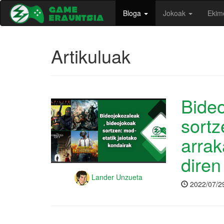
Bloga
Jokoak
Ekim
Artikuluak
Bideo
sortz
arrak
dire
Lander Unzueta
2022/07/2