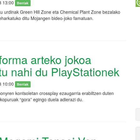
3 13:00
Berriak
ku urdinak Green Hill Zone eta Chemical Plant Zone bezalako
eharkatuko ditu Mojangen bideo-joko famatuan.
forma arteko jokoa
tu nahi du PlayStationek
3 10:00
Berriak
onyren kontsoletan crossplay ezaugarria erabiltzen duten
kopuruak “gora” egingo duela adierazi du.