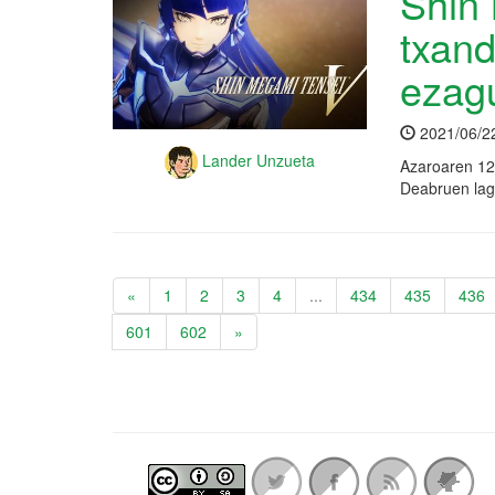
Shin
txand
ezagu
2021/06/2
Lander Unzueta
Azaroaren 12
Deabruen lagu
«
1
2
3
4
...
434
435
436
601
602
»