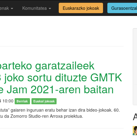
enak
Komunitatea
Euskarazko jokoak
Gurasoentza
arteko garatzaileek
 joko sortu dituzte GMTK
 Jam 2021-aren baitan
4 10:00
Berriak
Euskal jokoak
atuta” gaiaren inguruan eratu behar izan dira bideo-jokoak. 60.
tu da Zomorro Studio-ren Arroxa proiektua.