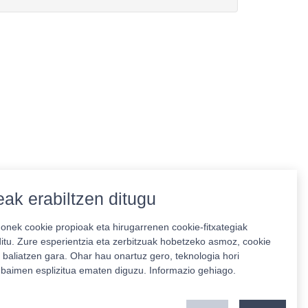
ak erabiltzen ditugu
nek cookie propioak eta hirugarrenen cookie-fitxategiak
ditu. Zure esperientzia eta zerbitzuak hobetzeko asmoz, cookie
 baliatzen gara. Ohar hau onartuz gero, teknologia hori
o baimen esplizitua ematen diguzu.
Informazio gehiago.
Babeslea: