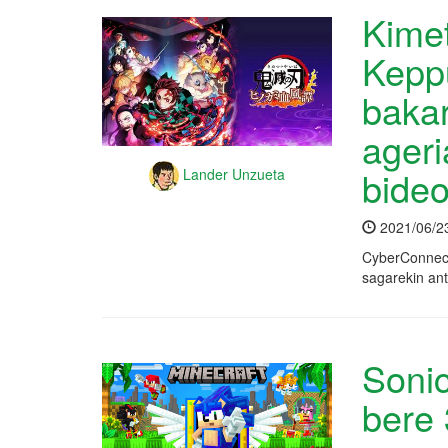
Kime
Keppu
bakar
ageri
bideo
Lander Unzueta
2021/06/2
CyberConnect
sagarekin ant
Sonic
bere 