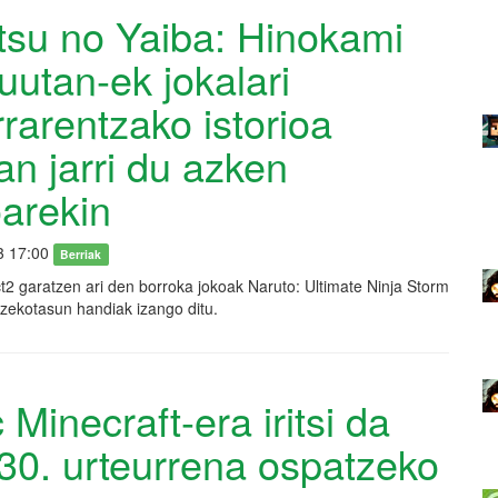
tsu no Yaiba: Hinokami
utan-ek jokalari
rarentzako istorioa
an jarri du azken
arekin
3 17:00
Berriak
2 garatzen ari den borroka jokoak Naruto: Ultimate Ninja Storm
zekotasun handiak izango ditu.
 Minecraft-era iritsi da
30. urteurrena ospatzeko