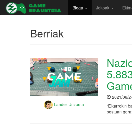
Bloga
Jokoak
Ekim
Berriak
Nazio
5.883
Game
2021/06/2
Lander Unzueta
“Elkarrekin b
postuan gera