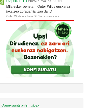
eZpata_10
2025ko mai. 5a, 20:01
Mila esker benetan, Outer Wilds euskaraz
jokatzea zoragarria izan da :D
Outer Wilds eta bere DLC-a, euskaratuta
Gamerauntsia-ren txioak