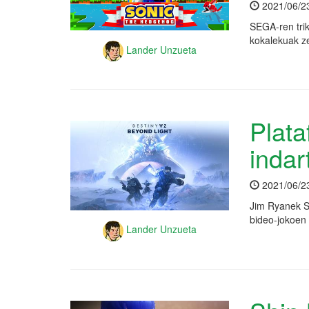
2021/06/2
SEGA-ren tri
kokalekuak z
Lander Unzueta
Plata
indar
2021/06/2
Jim Ryanek S
bideo-jokoen 
Lander Unzueta