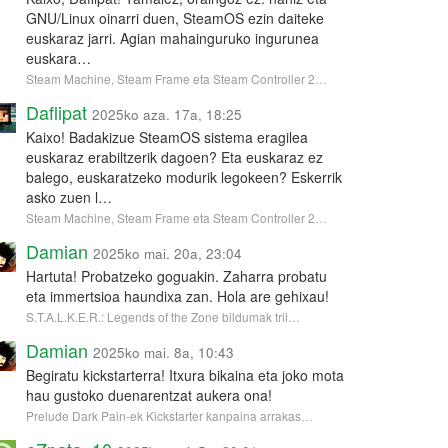
GNU/Linux oinarri duen, SteamOS ezin daiteke
euskaraz jarri. Agian mahainguruko ingurunea
euskara…
Steam Machine, Steam Frame eta Steam Controller 2…
Daflipat
2025ko aza. 17a, 18:25
Kaixo! Badakizue SteamOS sistema eragilea
euskaraz erabiltzerik dagoen? Eta euskaraz ez
balego, euskaratzeko modurik legokeen? Eskerrik
asko zuen l…
Steam Machine, Steam Frame eta Steam Controller 2…
Damian
2025ko mai. 20a, 23:04
Hartuta! Probatzeko goguakin. Zaharra probatu
eta immertsioa haundixa zan. Hola are gehixau!
S.T.A.L.K.E.R.: Legends of the Zone bildumak tril…
Damian
2025ko mai. 8a, 10:43
Begiratu kickstarterra! Itxura bikaina eta joko mota
hau gustoko duenarentzat aukera ona!
Prelude Dark Pain-ek Kickstarter kanpaina arrakas…