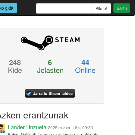
ko gida
Sartu
248
6
44
Kide
Jolasten
Online
Jarraitu Steam taldea
Azken erantzunak
Lander Unzueta
2025ko aza. 18a, 09:30
Kaixo, Daflipat! Tamalez, oraingoz ez: nahiz eta