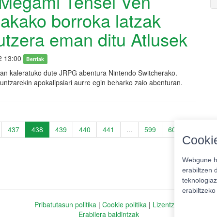
 Megami Tensei Ven
akako borroka latzak
tzera eman ditu Atlusek
2 13:00
Berriak
an kaleratuko dute JRPG abentura Nintendo Switcherako.
ntzarekin apokalipsiari aurre egin beharko zaio abenturan.
437
438
439
440
441
...
599
600
Cookie
Webgune ho
erabiltzen 
teknologiaz
erabiltzek
Pribatutasun politika
|
Cookie politika
|
Lizentziak
Erabilera baldintzak