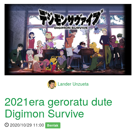
Lander Unzueta
2021era geroratu dute
Digimon Survive
2020/10/29 11:00
Berriak