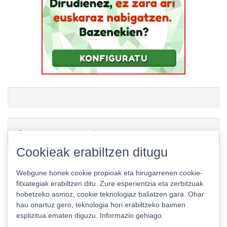
Gamerauntsia-ren txioak
Cookieak erabiltzen ditugu
Webgune honek cookie propioak eta hirugarrenen cookie-
fitxategiak erabiltzen ditu. Zure esperientzia eta zerbitzuak
hobetzeko asmoz, cookie teknologiaz baliatzen gara. Ohar
hau onartuz gero, teknologia hori erabiltzeko baimen
esplizitua ematen diguzu.
Informazio gehiago.
Pribatutasun politika
|
Cookie politika
|
Lizentziak