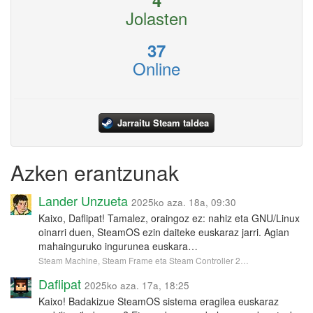
4
Jolasten
37
Online
Jarraitu Steam taldea
Azken erantzunak
Lander Unzueta
2025ko aza. 18a, 09:30
Kaixo, Daflipat! Tamalez, oraingoz ez: nahiz eta GNU/Linux
oinarri duen, SteamOS ezin daiteke euskaraz jarri. Agian
mahainguruko ingurunea euskara…
Steam Machine, Steam Frame eta Steam Controller 2…
Daflipat
2025ko aza. 17a, 18:25
Kaixo! Badakizue SteamOS sistema eragilea euskaraz