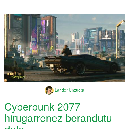
Lander Unzueta
Cyberpunk 2077
hirugarrenez berandutu
dute