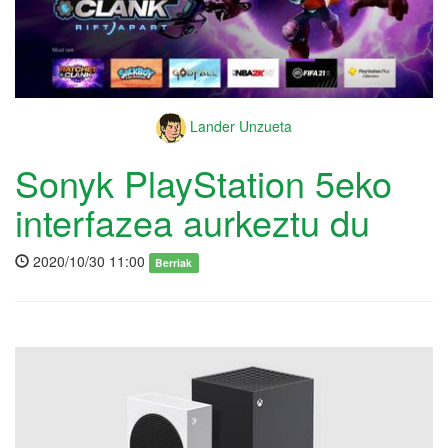
Lander Unzueta
Sonyk PlayStation 5eko
interfazea aurkeztu du
2020/10/30 11:00
Berriak