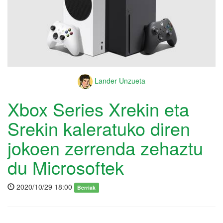
Lander Unzueta
Xbox Series Xrekin eta
Srekin kaleratuko diren
jokoen zerrenda zehaztu
du Microsoftek
2020/10/29 18:00
Berriak