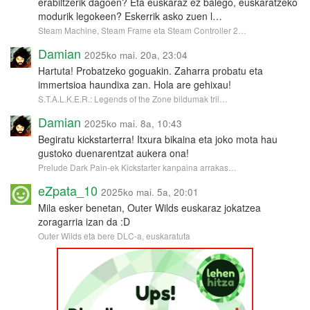
erabiltzerik dagoen? Eta euskaraz ez balego, euskaratzeko
modurik legokeen? Eskerrik asko zuen l…
Steam Machine, Steam Frame eta Steam Controller 2…
Damian
2025ko mai. 20a, 23:04
Hartuta! Probatzeko goguakin. Zaharra probatu eta
immertsioa haundixa zan. Hola are gehixau!
S.T.A.L.K.E.R.: Legends of the Zone bildumak tril…
Damian
2025ko mai. 8a, 10:43
Begiratu kickstarterra! Itxura bikaina eta joko mota hau
gustoko duenarentzat aukera ona!
Prelude Dark Pain-ek Kickstarter kanpaina arrakas…
eZpata_10
2025ko mai. 5a, 20:01
Mila esker benetan, Outer Wilds euskaraz jokatzea
zoragarria izan da :D
Outer Wilds eta bere DLC-a, euskaratuta