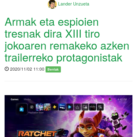
Lander Unzueta
Armak eta espioien
tresnak dira XIII tiro
jokoaren remakeko azken
trailerreko protagonistak
2020/11/02 11:00
Berriak