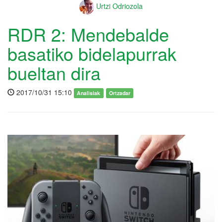
Urtzi Odriozola
RDR 2: Mendebalde
basatiko bidelapurrak
bueltan dira
2017/10/31 15:10
Analisiak
Ortzadar