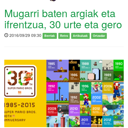
Mugarri baten argiak eta
ifrentzua, 30 urte eta gero
2016/09/29 09:30
Berriak
Retro
Artikuluak
Ortzadar