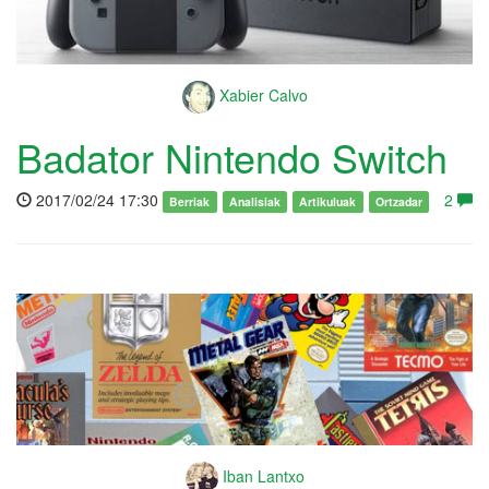
Xabier Calvo
Badator Nintendo Switch
2017/02/24 17:30
2
Berriak
Analisiak
Artikuluak
Ortzadar
Iban Lantxo