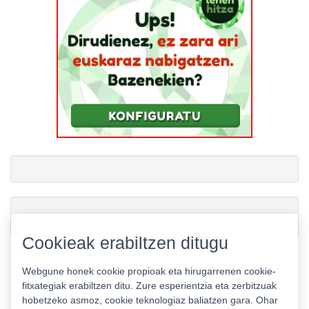
Gamerauntsia-ren txioak
Cookieak erabiltzen ditugu
Webgune honek cookie propioak eta hirugarrenen cookie-
fitxategiak erabiltzen ditu. Zure esperientzia eta zerbitzuak
hobetzeko asmoz, cookie teknologiaz baliatzen gara. Ohar