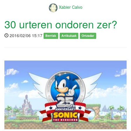
Xabier Calvo
30 urteren ondoren zer?
2016/02/06 15:17
Berriak
Artikuluak
Ortzadar