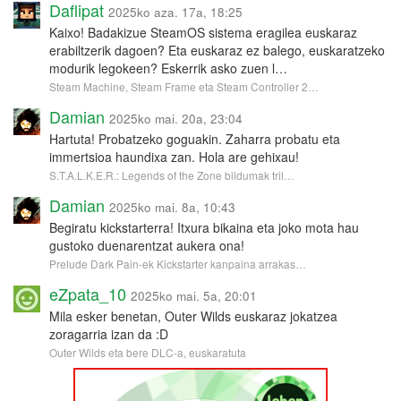
Daflipat
2025ko aza. 17a, 18:25
Kaixo! Badakizue SteamOS sistema eragilea euskaraz
erabiltzerik dagoen? Eta euskaraz ez balego, euskaratzeko
modurik legokeen? Eskerrik asko zuen l…
Steam Machine, Steam Frame eta Steam Controller 2…
Damian
2025ko mai. 20a, 23:04
Hartuta! Probatzeko goguakin. Zaharra probatu eta
immertsioa haundixa zan. Hola are gehixau!
S.T.A.L.K.E.R.: Legends of the Zone bildumak tril…
Damian
2025ko mai. 8a, 10:43
Begiratu kickstarterra! Itxura bikaina eta joko mota hau
gustoko duenarentzat aukera ona!
Prelude Dark Pain-ek Kickstarter kanpaina arrakas…
eZpata_10
2025ko mai. 5a, 20:01
Mila esker benetan, Outer Wilds euskaraz jokatzea
zoragarria izan da :D
Outer Wilds eta bere DLC-a, euskaratuta