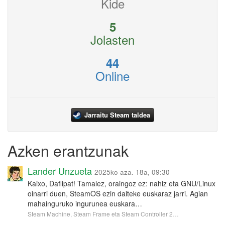
Kide
5
Jolasten
44
Online
Jarraitu Steam taldea
Azken erantzunak
Lander Unzueta
2025ko aza. 18a, 09:30
Kaixo, Daflipat! Tamalez, oraingoz ez: nahiz eta GNU/Linux
oinarri duen, SteamOS ezin daiteke euskaraz jarri. Agian
mahainguruko ingurunea euskara…
Steam Machine, Steam Frame eta Steam Controller 2…