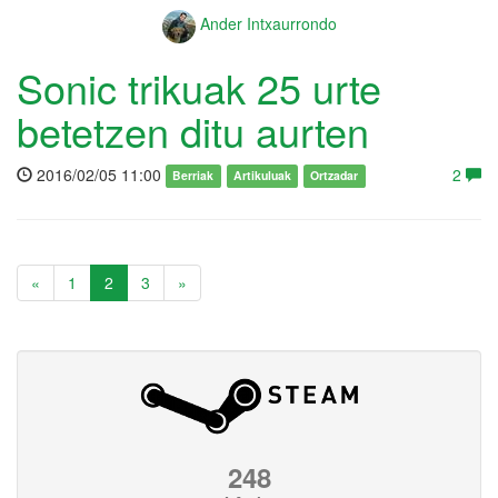
Ander Intxaurrondo
Sonic trikuak 25 urte
betetzen ditu aurten
2016/02/05 11:00
2
Berriak
Artikuluak
Ortzadar
«
1
2
3
»
248