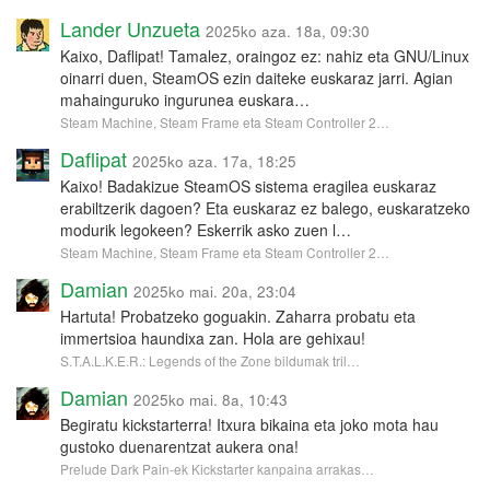
Lander Unzueta
2025ko aza. 18a, 09:30
Kaixo, Daflipat! Tamalez, oraingoz ez: nahiz eta GNU/Linux
oinarri duen, SteamOS ezin daiteke euskaraz jarri. Agian
mahainguruko ingurunea euskara…
Steam Machine, Steam Frame eta Steam Controller 2…
Daflipat
2025ko aza. 17a, 18:25
Kaixo! Badakizue SteamOS sistema eragilea euskaraz
erabiltzerik dagoen? Eta euskaraz ez balego, euskaratzeko
modurik legokeen? Eskerrik asko zuen l…
Steam Machine, Steam Frame eta Steam Controller 2…
Damian
2025ko mai. 20a, 23:04
Hartuta! Probatzeko goguakin. Zaharra probatu eta
immertsioa haundixa zan. Hola are gehixau!
S.T.A.L.K.E.R.: Legends of the Zone bildumak tril…
Damian
2025ko mai. 8a, 10:43
Begiratu kickstarterra! Itxura bikaina eta joko mota hau
gustoko duenarentzat aukera ona!
Prelude Dark Pain-ek Kickstarter kanpaina arrakas…