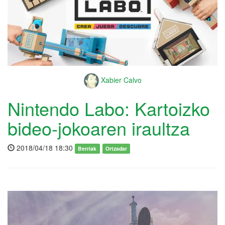
Xabier Calvo
Nintendo Labo: Kartoizko
bideo-jokoaren iraultza
2018/04/18 18:30
Berriak
Ortzadar