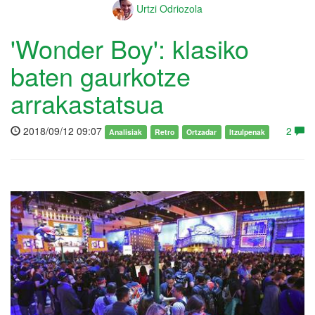
Urtzi Odriozola
'Wonder Boy': klasiko
baten gaurkotze
arrakastatsua
2018/09/12 09:07
2
Analisiak
Retro
Ortzadar
Itzulpenak