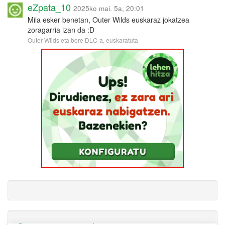
eZpata_10
2025ko mai. 5a, 20:01
Mila esker benetan, Outer Wilds euskaraz jokatzea
zoragarria izan da :D
Outer Wilds eta bere DLC-a, euskaratuta