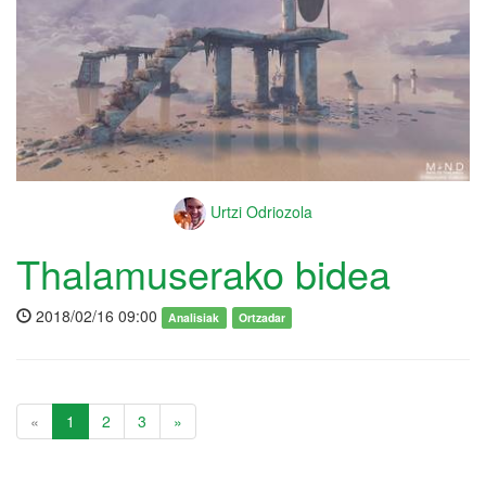
Urtzi Odriozola
Thalamuserako bidea
2018/02/16 09:00
Analisiak
Ortzadar
«
1
2
3
»