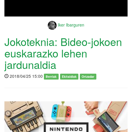
Iker Ibarguren
Jokoteknia: Bideo-jokoen
euskarazko lehen
jardunaldia
2018/04/25 15:00
Berriak
Ekitaldiak
Ortzadar