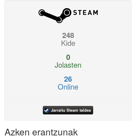
248
Kide
0
Jolasten
26
Online
Jarraitu Steam taldea
Azken erantzunak