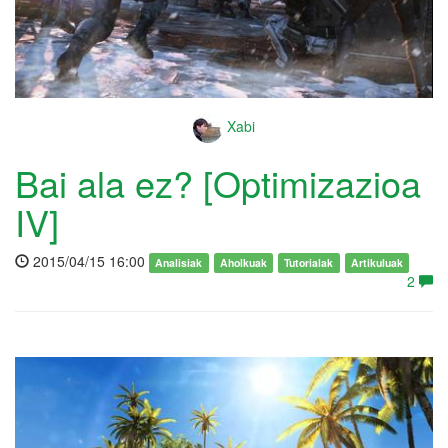
Xabi
Bai ala ez? [Optimizazioa
IV]
2015/04/15 16:00
Analisiak
Aholkuak
Tutorialak
Artikuluak
2