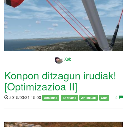
Xabi
Konpon ditzagun irudiak!
[Optimizazioa II]
2015/03/31 15:00
5
Aholkuak
Tutorialak
Artikuluak
Gida