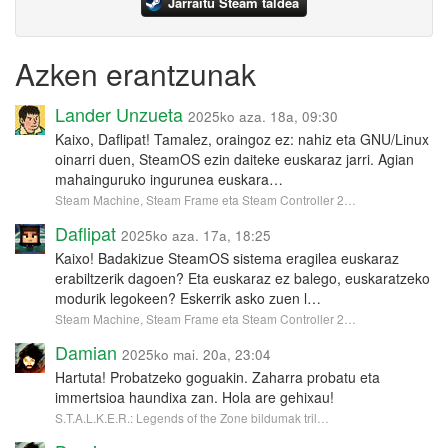
Jarraitu Steam taldea
Azken erantzunak
Lander Unzueta
2025ko aza. 18a, 09:30
Kaixo, Daflipat! Tamalez, oraingoz ez: nahiz eta GNU/Linux
oinarri duen, SteamOS ezin daiteke euskaraz jarri. Agian
mahainguruko ingurunea euskara…
Steam Machine, Steam Frame eta Steam Controller 2…
Daflipat
2025ko aza. 17a, 18:25
Kaixo! Badakizue SteamOS sistema eragilea euskaraz
erabiltzerik dagoen? Eta euskaraz ez balego, euskaratzeko
modurik legokeen? Eskerrik asko zuen l…
Steam Machine, Steam Frame eta Steam Controller 2…
Damian
2025ko mai. 20a, 23:04
Hartuta! Probatzeko goguakin. Zaharra probatu eta
immertsioa haundixa zan. Hola are gehixau!
S.T.A.L.K.E.R.: Legends of the Zone bildumak tril…