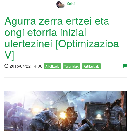
Xabi
Agurra zerra ertzei eta
ongi etorria inizial
ulertezinei [Optimizazioa
V]
2015/04/22 14:00
1
Aholkuak
Tutorialak
Artikuluak