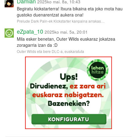
Damian
2025ko mai. 8a, 10:43
Begiratu kickstarterra! Itxura bikaina eta joko mota hau
gustoko duenarentzat aukera ona!
Prelude Dark Pain-ek Kickstarter kanpaina arrakas…
eZpata_10
2025ko mai. 5a, 20:01
Mila esker benetan, Outer Wilds euskaraz jokatzea
zoragarria izan da :D
Outer Wilds eta bere DLC-a, euskaratuta