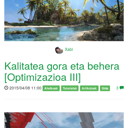
Xabi
Kalitatea gora eta behera
[Optimizazioa III]
2015/04/08 11:00
3
Aholkuak
Tutorialak
Artikuluak
Gida