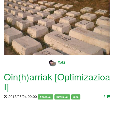
Xabi
Oin(h)arriak [Optimizazioa
I]
2015/03/24 22:00
5
Aholkuak
Tutorialak
Gida