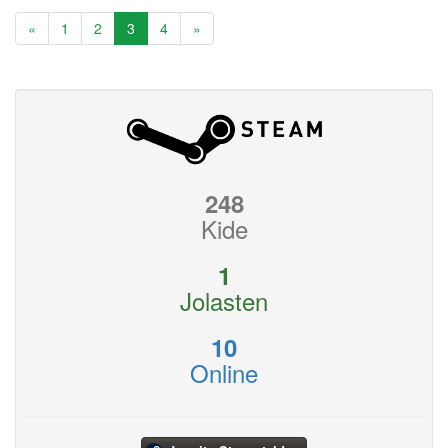
«
1
2
3
4
»
248
Kide
1
Jolasten
10
Online