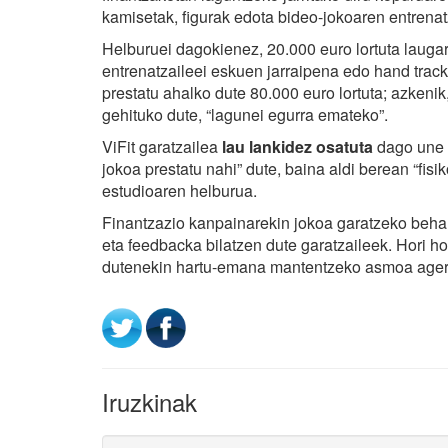
kamisetak, figurak edota bideo-jokoaren entrena
Helburuei dagokienez, 20.000 euro lortuta laugar
entrenatzaileei eskuen jarraipena edo hand track
prestatu ahalko dute 80.000 euro lortuta; azkenik
gehituko dute, “lagunei egurra emateko”.
ViFit garatzailea
lau lankidez osatuta
dago une 
jokoa prestatu nahi” dute, baina aldi berean “fis
estudioaren helburua.
Finantzazio kanpainarekin jokoa garatzeko beharr
eta feedbacka bilatzen dute garatzaileek. Hori h
dutenekin hartu-emana mantentzeko asmoa agertu
Iruzkinak