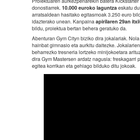
Proiektuaren aurkezpenarekin batera Kickstarter
donostiarrek.
10.000 euroko laguntza
eskatu du
arratsaldean hasitako egitasmoak 3.250 euro bild
idazterako unean. Kanpaina
apirilaren 29an itxi
bildu, proiektua bertan behera geratuko da.
Abenturan Gym Cityn biziko dira jokalariak. Nola 
hainbat gimnasio eta aurkitu daitezke. Jokalarie
beharrezko tresneria lortzeko minijokoetara aritu
dira Gym Mastersen ardatz nagusia: freskagarri p
egitea korrikan eta gehiago bilduko ditu jokoak.