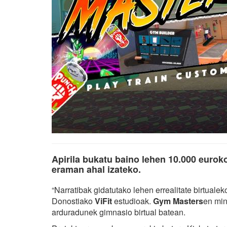
Apirila bukatu baino lehen 10.000 euroko
eraman ahal izateko.
“Narratibak gidatutako lehen errealitate birtualek
Donostiako
ViFit
estudioak.
Gym Masters
en min
arduradunek gimnasio birtual batean.