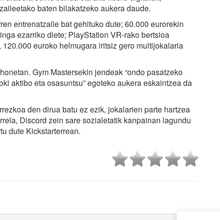
tzaileetako baten bilakatzeko aukera daude.
ren entrenatzaile bat gehituko dute; 60.000 eurorekin
inga ezarriko diete; PlayStation VR-rako bertsioa
, 120.000 euroko helmugara iritsiz gero multijokalaria
honetan. Gym Mastersekin jendeak “ondo pasatzeko
ikoki aktibo eta osasuntsu” egoteko aukera eskaintzea da
ezkoa den dirua batu ez ezik, jokalarien parte hartzea
orrela, Discord zein sare sozialetatik kanpainan lagundu
 dute Kickstarterrean.