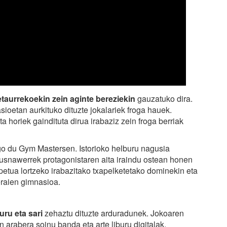
taurrekoekin zein aginte bereziekin
gauzatuko dira.
sioetan aurkituko dituzte jokalariek froga hauek.
a horiek gaindituta dirua irabaziz zein froga berriak
o du Gym Mastersen. Istorioko helburu nagusia
usnawerrek protagonistaren aita iraindu ostean honen
petua lortzeko irabazitako txapelketetako dominekin eta
eraien gimnasioa.
uru eta sari
zehaztu dituzte arduradunek. Jokoaren
n arabera soinu banda eta arte liburu digitalak,