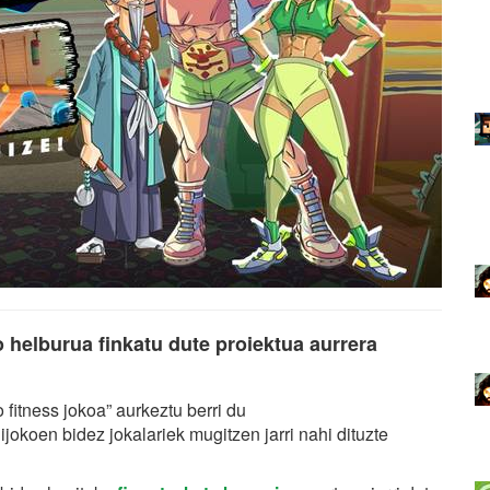
 helburua finkatu dute proiektua aurrera
o fitness jokoa” aurkeztu berri du
ijokoen bidez jokalariek mugitzen jarri nahi dituzte