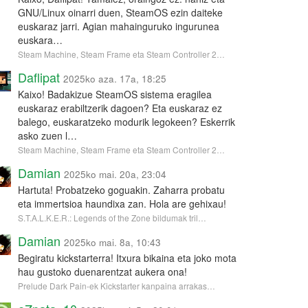
GNU/Linux oinarri duen, SteamOS ezin daiteke
euskaraz jarri. Agian mahainguruko ingurunea
euskara…
Steam Machine, Steam Frame eta Steam Controller 2…
Daflipat
2025ko aza. 17a, 18:25
Kaixo! Badakizue SteamOS sistema eragilea
euskaraz erabiltzerik dagoen? Eta euskaraz ez
balego, euskaratzeko modurik legokeen? Eskerrik
asko zuen l…
Steam Machine, Steam Frame eta Steam Controller 2…
Damian
2025ko mai. 20a, 23:04
Hartuta! Probatzeko goguakin. Zaharra probatu
eta immertsioa haundixa zan. Hola are gehixau!
S.T.A.L.K.E.R.: Legends of the Zone bildumak tril…
Damian
2025ko mai. 8a, 10:43
Begiratu kickstarterra! Itxura bikaina eta joko mota
hau gustoko duenarentzat aukera ona!
Prelude Dark Pain-ek Kickstarter kanpaina arrakas…