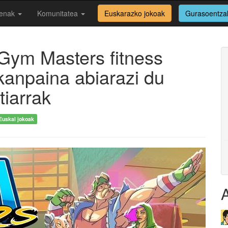
enak
Komunitatea
Euskarazko jokoak
Gurasoentza
o Gym Masters fitness
 kanpaina abiarazi du
tiarrak
Euskal jokoak