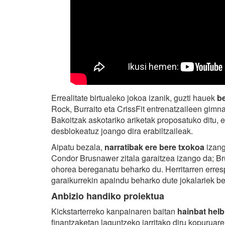
Errealitate birtualeko jokoa izanik, guzti hauek
be
Rock, Burraito eta CrissFit entrenatzaileen gimna
Bakoitzak askotariko ariketak proposatuko ditu, et
desblokeatuz joango dira erabiltzaileak.
Aipatu bezala,
narratibak ere bere txokoa
izang
Condor Brusnawer zitala garaitzea izango da; Br
ohorea bereganatu beharko du. Herritarren erres
garaikurrekin apaindu beharko dute jokalariek b
Anbizio handiko proiektua
Kickstarterreko kanpainaren baitan
hainbat helb
finantzaketan laguntzeko jarritako diru kopuruare