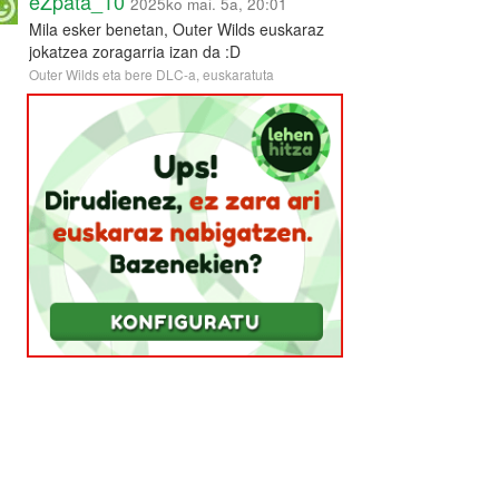
eZpata_10
2025ko mai. 5a, 20:01
Mila esker benetan, Outer Wilds euskaraz
jokatzea zoragarria izan da :D
Outer Wilds eta bere DLC-a, euskaratuta