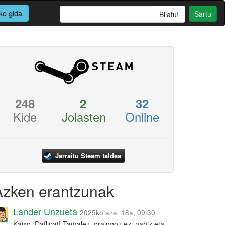
ko gida
Sartu
248
2
32
Kide
Jolasten
Online
Jarraitu Steam taldea
Azken erantzunak
Lander Unzueta
2025ko aza. 18a, 09:30
Kaixo, Daflipat! Tamalez, oraingoz ez: nahiz eta