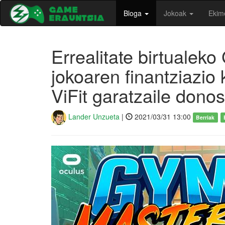
Bloga
Jokoak
Ekim
Errealitate birtualek
jokoaren finantziazio
ViFit garatzaile donos
Lander Unzueta
|
2021/03/31 13:00
Berriak