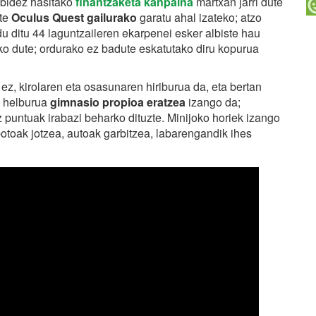
 bidez hasitako
finantzaketa kanpaina
martxan jarri dute
te
Oculus Quest gailurako
garatu ahal izateko; atzo
u ditu 44 laguntzaileren ekarpenei esker albiste hau
ko dute; ordurako ez badute eskatutako diru kopurua
ez, kirolaren eta osasunaren hiriburua da, eta bertan
n helburua
gimnasio propioa eratzea
izango da;
z puntuak irabazi beharko dituzte. Minijoko horiek izango
otoak jotzea, autoak garbitzea, labarengandik ihes