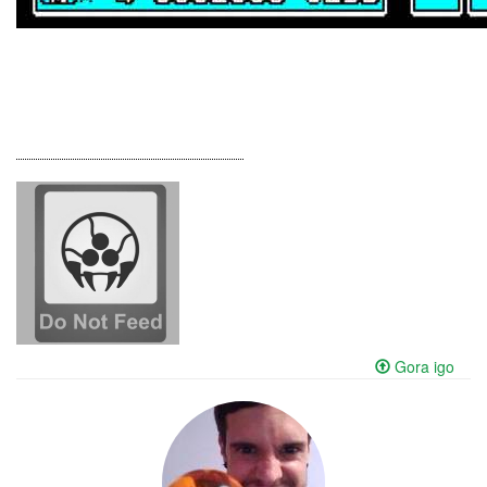
Gora igo