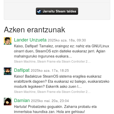
Jarraitu Steam taldea
Azken erantzunak
Lander Unzueta
2025ko aza. 18a, 09:30
Kaixo, Daflipat! Tamalez, oraingoz ez: nahiz eta GNU/Linux
oinarri duen, SteamOS ezin daiteke euskaraz jarri. Agian
mahainguruko ingurunea euskara…
Steam Machine, Steam Frame eta Steam Controller 2…
Daflipat
2025ko aza. 17a, 18:25
Kaixo! Badakizue SteamOS sistema eragilea euskaraz
erabiltzerik dagoen? Eta euskaraz ez balego, euskaratzeko
modurik legokeen? Eskerrik asko zuen l…
Steam Machine, Steam Frame eta Steam Controller 2…
Damian
2025ko mai. 20a, 23:04
Hartuta! Probatzeko goguakin. Zaharra probatu eta
immertsioa haundixa zan. Hola are gehixau!