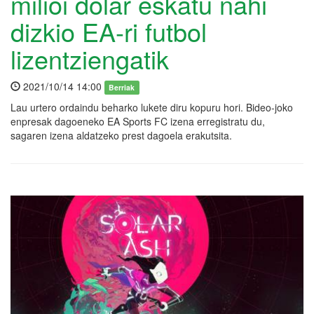
milioi dolar eskatu nahi
dizkio EA-ri futbol
lizentziengatik
2021/10/14 14:00
Berriak
Lau urtero ordaindu beharko lukete diru kopuru hori. Bideo-joko
enpresak dagoeneko EA Sports FC izena erregistratu du,
sagaren izena aldatzeko prest dagoela erakutsita.