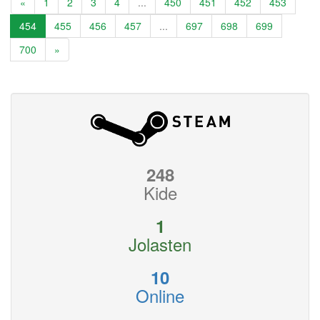
«
1
2
3
4
...
450
451
452
453
454
455
456
457
...
697
698
699
700
»
248
Kide
1
Jolasten
10
Online