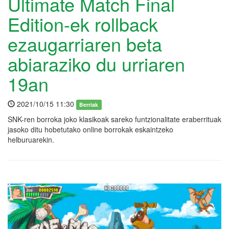
Ultimate Match Final
Edition-ek rollback
ezaugarriaren beta
abiaraziko du urriaren
19an
2021/10/15 11:30
Berriak
SNK-ren borroka joko klasikoak sareko funtzionalitate eraberrituak
jasoko ditu hobetutako online borrokak eskaintzeko
helburuarekin.