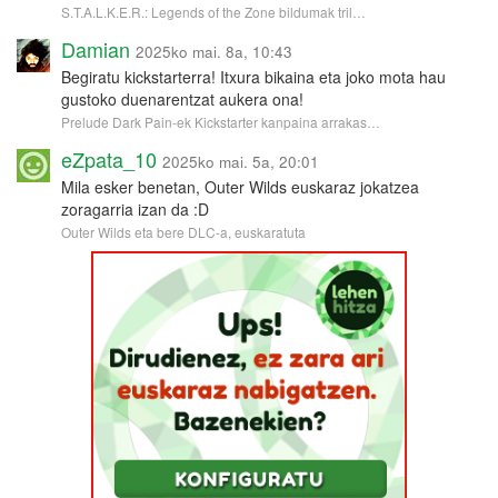
S.T.A.L.K.E.R.: Legends of the Zone bildumak tril…
Damian
2025ko mai. 8a, 10:43
Begiratu kickstarterra! Itxura bikaina eta joko mota hau
gustoko duenarentzat aukera ona!
Prelude Dark Pain-ek Kickstarter kanpaina arrakas…
eZpata_10
2025ko mai. 5a, 20:01
Mila esker benetan, Outer Wilds euskaraz jokatzea
zoragarria izan da :D
Outer Wilds eta bere DLC-a, euskaratuta