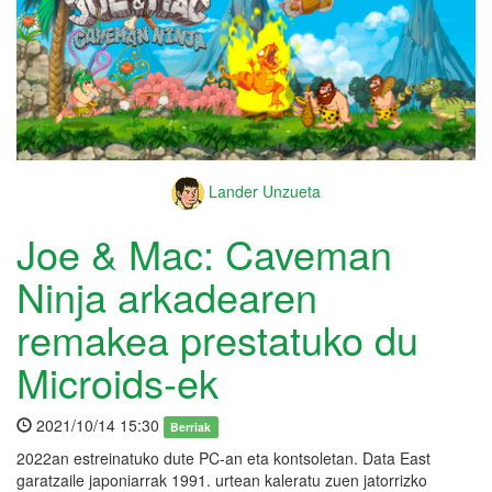
Lander Unzueta
Joe & Mac: Caveman
Ninja arkadearen
remakea prestatuko du
Microids-ek
2021/10/14 15:30
Berriak
2022an estreinatuko dute PC-an eta kontsoletan. Data East
garatzaile japoniarrak 1991. urtean kaleratu zuen jatorrizko