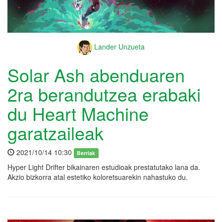
Lander Unzueta
Solar Ash abenduaren
2ra berandutzea erabaki
du Heart Machine
garatzaileak
2021/10/14 10:30
Berriak
Hyper Light Drifter bikainaren estudioak prestatutako lana da.
Akzio bizkorra atal estetiko koloretsuarekin nahastuko du.