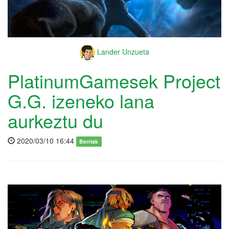
Lander Unzueta
PlatinumGamesek Project
G.G. izeneko lana
aurkeztu du
2020/03/10 16:44
Berriak