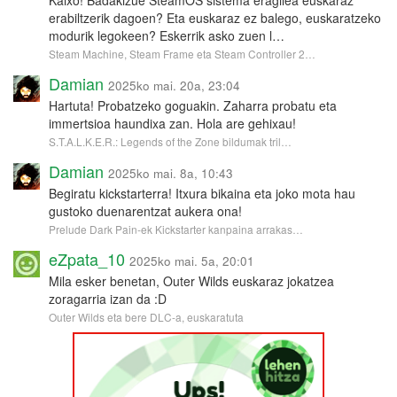
Kaixo! Badakizue SteamOS sistema eragilea euskaraz
erabiltzerik dagoen? Eta euskaraz ez balego, euskaratzeko
modurik legokeen? Eskerrik asko zuen l…
Steam Machine, Steam Frame eta Steam Controller 2…
Damian
2025ko mai. 20a, 23:04
Hartuta! Probatzeko goguakin. Zaharra probatu eta
immertsioa haundixa zan. Hola are gehixau!
S.T.A.L.K.E.R.: Legends of the Zone bildumak tril…
Damian
2025ko mai. 8a, 10:43
Begiratu kickstarterra! Itxura bikaina eta joko mota hau
gustoko duenarentzat aukera ona!
Prelude Dark Pain-ek Kickstarter kanpaina arrakas…
eZpata_10
2025ko mai. 5a, 20:01
Mila esker benetan, Outer Wilds euskaraz jokatzea
zoragarria izan da :D
Outer Wilds eta bere DLC-a, euskaratuta