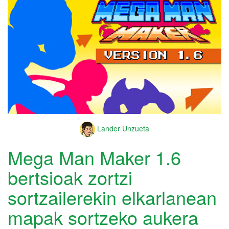
Lander Unzueta
Mega Man Maker 1.6
bertsioak zortzi
sortzailerekin elkarlanean
mapak sortzeko aukera