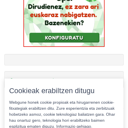
Gamerauntsia-ren txioak
Cookieak erabiltzen ditugu
Webgune honek cookie propioak eta hirugarrenen cookie-
fitxategiak erabiltzen ditu. Zure esperientzia eta zerbitzuak
hobetzeko asmoz, cookie teknologiaz baliatzen gara. Ohar
hau onartuz gero, teknologia hori erabiltzeko baimen
esplizitua ematen diguzu.
Informazio gehiago.