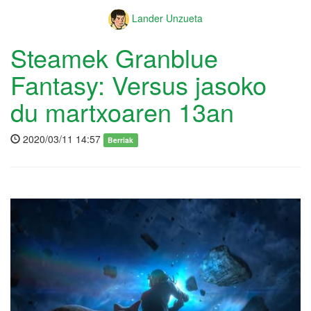
Lander Unzueta
Steamek Granblue
Fantasy: Versus jasoko
du martxoaren 13an
2020/03/11 14:57
Berriak