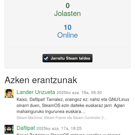
0
Jolasten
10
Online
Jarraitu Steam taldea
Azken erantzunak
Lander Unzueta
2025ko aza. 18a, 09:30
Kaixo, Daflipat! Tamalez, oraingoz ez: nahiz eta GNU/Linux
oinarri duen, SteamOS ezin daiteke euskaraz jarri. Agian
mahainguruko ingurunea euskara…
Steam Machine, Steam Frame eta Steam Controller 2…
Daflipat
2025ko aza. 17a, 18:25