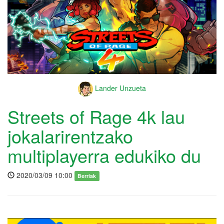
Lander Unzueta
Streets of Rage 4k lau
jokalarirentzako
multiplayerra edukiko du
2020/03/09 10:00
Berriak