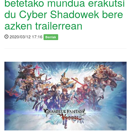
betetako mundua erakutsi
du Cyber Shadowek bere
azken trailerrean
2020/03/12 17:16
Berriak