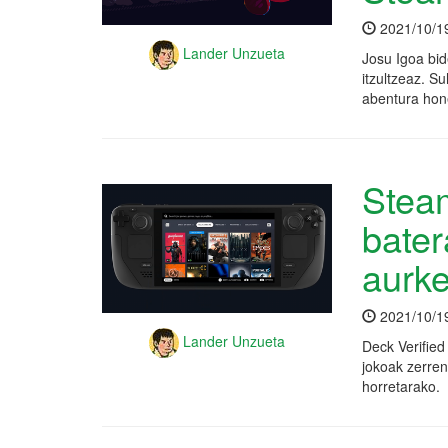
2021/10/1
Lander Unzueta
Josu Igoa bid
itzultzeaz. S
abentura hon
Stea
bater
aurke
2021/10/1
Lander Unzueta
Deck Verified
jokoak zerren
horretarako.