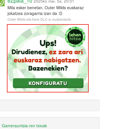
eZpata_10
2025ko mai. 5a, 20:01
Mila esker benetan, Outer Wilds euskaraz
jokatzea zoragarria izan da :D
Outer Wilds eta bere DLC-a, euskaratuta
Gamerauntsia-ren txioak