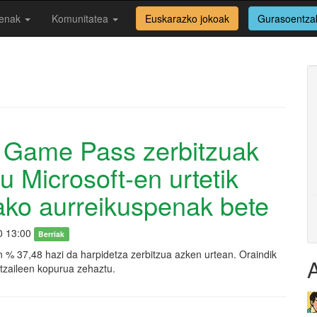
enak
Komunitatea
Euskarazko jokoak
Gurasoentza
 Game Pass zerbitzuak
tu Microsoft-en urtetik
ako aurreikuspenak bete
0 13:00
Berriak
 % 37,48 hazi da harpidetza zerbitzua azken urtean. Oraindik
ltzaileen kopurua zehaztu.