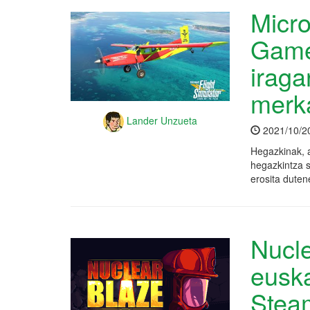
Micro
Game
iraga
merk
Lander Unzueta
2021/10/2
Hegazkinak, a
hegazkintza s
erosita duten
Nucle
euska
Stea