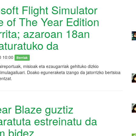
soft Flight Simulator
 of The Year Edition
rrita; azaroan 18an
aturatuko da
0 10:00
Berriak
ireportuak, misioak eta ezaugarriak gehituko dizkio
imulagailuari. Doako eguneraketa izango da jatorrizko bertsioa
entzat.
ar Blaze guztiz
ratuta estreinatu da
m bidez