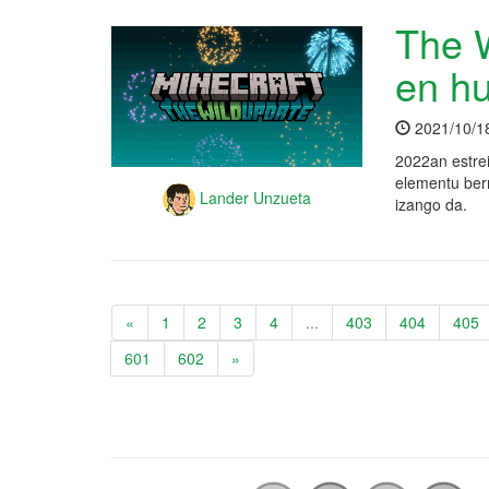
The W
en hu
2021/10/1
2022an estrei
elementu berr
Lander Unzueta
izango da.
«
1
2
3
4
...
403
404
405
601
602
»