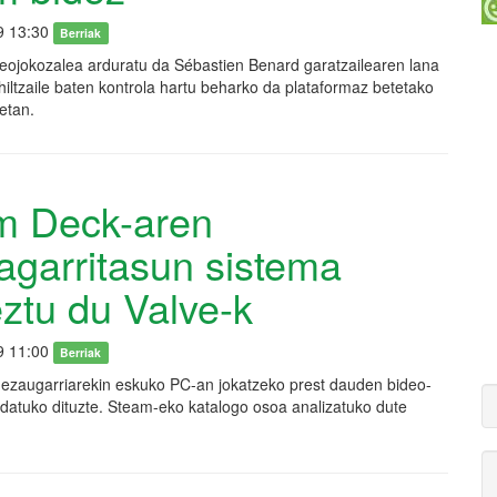
9 13:30
Berriak
eojokozalea arduratu da Sébastien Benard garatzailearen lana
uhiltzaile baten kontrola hartu beharko da plataformaz betetako
etan.
m Deck-aren
agarritasun sistema
ztu du Valve-k
9 11:00
Berriak
 ezaugarriarekin eskuko PC-an jokatzeko prest dauden bideo-
datuko dituzte. Steam-eko katalogo osoa analizatuko dute