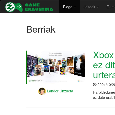
Bloga
Jokoak
Ekim
Berriak
Xbox
ez di
urter
2021/10/2
Lander Unzueta
Harpidedunen
ez dute erabi