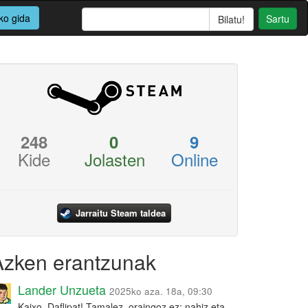
ko gida
Sartu
248
0
9
Kide
Jolasten
Online
Jarraitu Steam taldea
Azken erantzunak
Lander Unzueta
2025ko aza. 18a, 09:30
Kaixo, Daflipat! Tamalez, oraingoz ez: nahiz eta