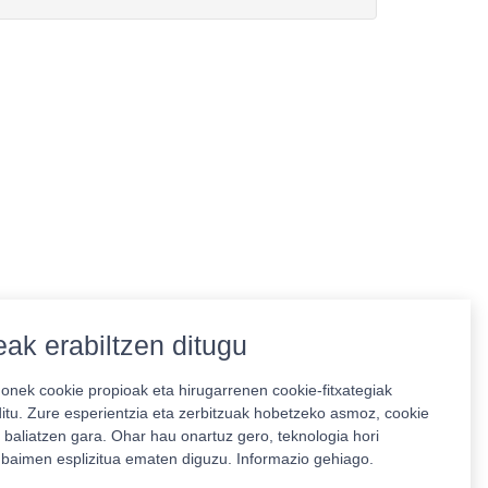
ak erabiltzen ditugu
nek cookie propioak eta hirugarrenen cookie-fitxategiak
ditu. Zure esperientzia eta zerbitzuak hobetzeko asmoz, cookie
 baliatzen gara. Ohar hau onartuz gero, teknologia hori
o baimen esplizitua ematen diguzu.
Informazio gehiago.