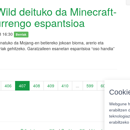
ild deituko da Minecraft-
rrengo espantsioa
8 16:30
Berriak
natuko da Mojang-en betiereko jokoan bioma, arerio eta
iak gehitzeko. Garatzaileen esanetan espantsioa “oso handia”
406
407
408
409
410
...
599
600
Cookie
Webgune ho
erabiltzen 
teknologiaz
erabiltzek