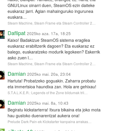
GNU/Linux oinarri duen, SteamOS ezin daiteke
euskaraz jarri. Agian mahainguruko ingurunea
euskara…
Steam Machine, Steam Frame eta Steam Controller 2…
Daflipat
2025ko aza. 17a, 18:25
Kaixo! Badakizue SteamOS sistema eragilea
euskaraz erabiltzerik dagoen? Eta euskaraz ez
balego, euskaratzeko modurik legokeen? Eskerrik
asko zuen l…
Steam Machine, Steam Frame eta Steam Controller 2…
Damian
2025ko mai. 20a, 23:04
Hartuta! Probatzeko goguakin. Zaharra probatu
eta immertsioa haundixa zan. Hola are gehixau!
S.T.A.L.K.E.R.: Legends of the Zone bildumak tril…
Damian
2025ko mai. 8a, 10:43
Begiratu kickstarterra! Itxura bikaina eta joko mota
hau gustoko duenarentzat aukera ona!
Prelude Dark Pain-ek Kickstarter kanpaina arrakas…