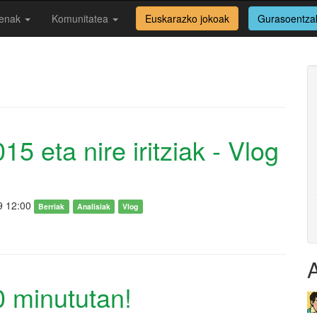
enak
Komunitatea
Euskarazko jokoak
Gurasoentza
15 eta nire iritziak - Vlog
9 12:00
Berriak
Analisiak
Vlog
 minututan!