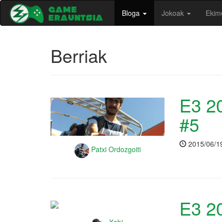
Bloga
Jokoak
Ekim
Berriak
E3 20
#5
2015/06/1
Patxi Ordozgoiti
E3 20