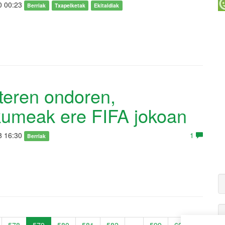
0 00:23
Berriak
Txapelketak
Ekitaldiak
teren ondoren,
umeak ere FIFA jokoan
8 16:30
1
Berriak
578
579
580
581
582
...
599
600