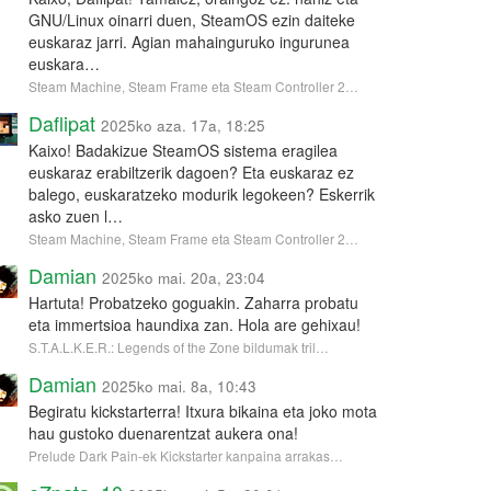
GNU/Linux oinarri duen, SteamOS ezin daiteke
euskaraz jarri. Agian mahainguruko ingurunea
euskara…
Steam Machine, Steam Frame eta Steam Controller 2…
Daflipat
2025ko aza. 17a, 18:25
Kaixo! Badakizue SteamOS sistema eragilea
euskaraz erabiltzerik dagoen? Eta euskaraz ez
balego, euskaratzeko modurik legokeen? Eskerrik
asko zuen l…
Steam Machine, Steam Frame eta Steam Controller 2…
Damian
2025ko mai. 20a, 23:04
Hartuta! Probatzeko goguakin. Zaharra probatu
eta immertsioa haundixa zan. Hola are gehixau!
S.T.A.L.K.E.R.: Legends of the Zone bildumak tril…
Damian
2025ko mai. 8a, 10:43
Begiratu kickstarterra! Itxura bikaina eta joko mota
hau gustoko duenarentzat aukera ona!
Prelude Dark Pain-ek Kickstarter kanpaina arrakas…