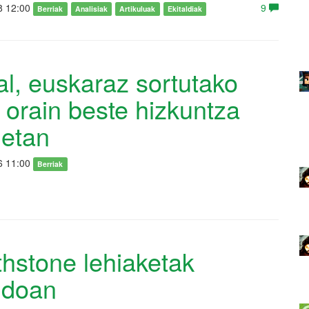
8 12:00
9
Berriak
Analisiak
Artikuluak
Ekitaldiak
al, euskaraz sortutako
 orain beste hizkuntza
uetan
6 11:00
Berriak
hstone lehiaketak
ndoan