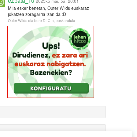
eZpata_10
2025ko mai. 5a, 20:01
Mila esker benetan, Outer Wilds euskaraz
jokatzea zoragarria izan da :D
Outer Wilds eta bere DLC-a, euskaratuta
Gamerauntsia-ren txioak