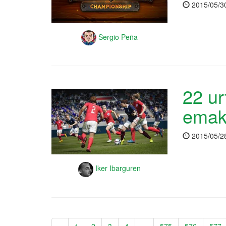
2015/05/3
Sergio Peña
22 ur
emak
2015/05/2
Iker Ibarguren
«
1
2
3
4
...
575
576
577