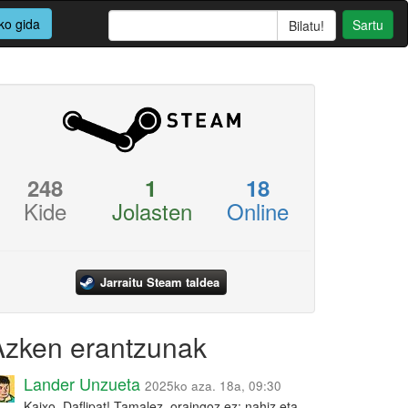
ko gida
Sartu
248
1
18
Kide
Jolasten
Online
Jarraitu Steam taldea
Azken erantzunak
Lander Unzueta
2025ko aza. 18a, 09:30
Kaixo, Daflipat! Tamalez, oraingoz ez: nahiz eta