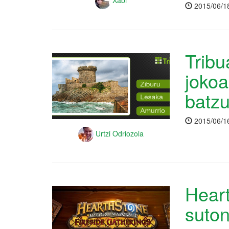
Xabi
2015/06/1
Tribu
jokoa
batz
2015/06/1
Urtzi Odriozola
Heart
suto