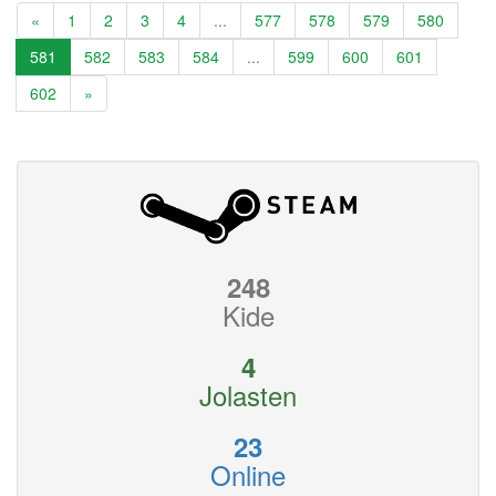
«
1
2
3
4
...
577
578
579
580
581
582
583
584
...
599
600
601
602
»
248
Kide
4
Jolasten
23
Online