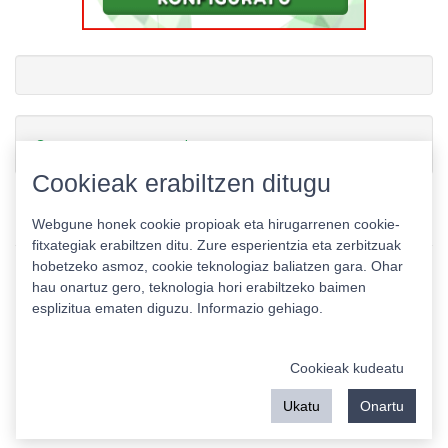
Gamerauntsia-ren txioak
Cookieak erabiltzen ditugu
Webgune honek cookie propioak eta hirugarrenen cookie-
fitxategiak erabiltzen ditu. Zure esperientzia eta zerbitzuak
hobetzeko asmoz, cookie teknologiaz baliatzen gara. Ohar
hau onartuz gero, teknologia hori erabiltzeko baimen
esplizitua ematen diguzu.
Informazio gehiago.
Pribatutasun politika
|
Cookie politika
|
Lizentziak
Erabilera baldintzak
Kontaktua
|
Estatistikak
Cookieak kudeatu
Babeslea:
Ukatu
Onartu