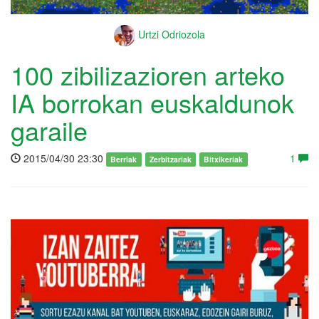
Urtzi Odriozola
100 zibilizazioren arteko
IA borrokan euskaldunok
garaile
2015/04/30 23:30
1
Berriak
Zerbitzariak
Bitxikeriak