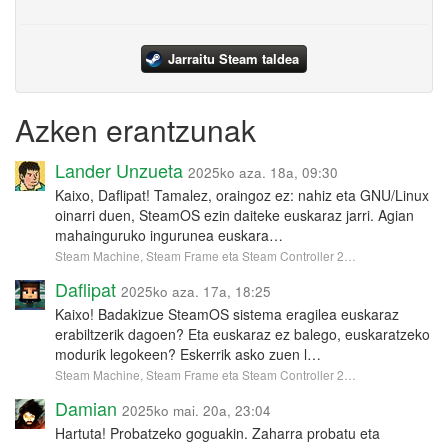
Jarraitu Steam taldea
Azken erantzunak
Lander Unzueta
2025ko aza. 18a, 09:30
Kaixo, Daflipat! Tamalez, oraingoz ez: nahiz eta GNU/Linux
oinarri duen, SteamOS ezin daiteke euskaraz jarri. Agian
mahainguruko ingurunea euskara…
Steam Machine, Steam Frame eta Steam Controller 2…
Daflipat
2025ko aza. 17a, 18:25
Kaixo! Badakizue SteamOS sistema eragilea euskaraz
erabiltzerik dagoen? Eta euskaraz ez balego, euskaratzeko
modurik legokeen? Eskerrik asko zuen l…
Steam Machine, Steam Frame eta Steam Controller 2…
Damian
2025ko mai. 20a, 23:04
Hartuta! Probatzeko goguakin. Zaharra probatu eta