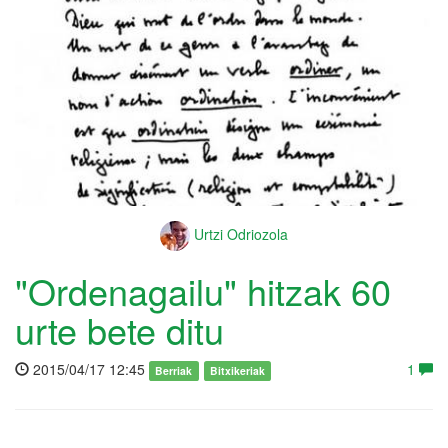
Urtzi Odriozola
"Ordenagailu" hitzak 60
urte bete ditu
2015/04/17 12:45
1
Berriak
Bitxikeriak