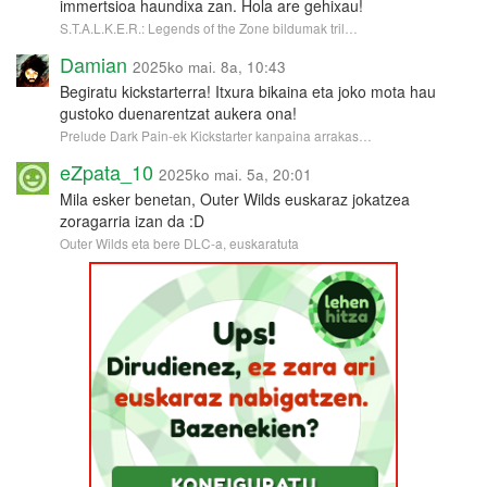
immertsioa haundixa zan. Hola are gehixau!
S.T.A.L.K.E.R.: Legends of the Zone bildumak tril…
Damian
2025ko mai. 8a, 10:43
Begiratu kickstarterra! Itxura bikaina eta joko mota hau
gustoko duenarentzat aukera ona!
Prelude Dark Pain-ek Kickstarter kanpaina arrakas…
eZpata_10
2025ko mai. 5a, 20:01
Mila esker benetan, Outer Wilds euskaraz jokatzea
zoragarria izan da :D
Outer Wilds eta bere DLC-a, euskaratuta