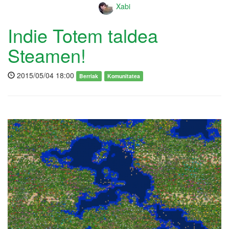
Xabi
Indie Totem taldea
Steamen!
2015/05/04 18:00
Berriak
Komunitatea