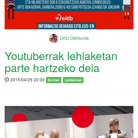
Urtzi Odriozola
Youtuberrak lehiaketan
parte hartzeko deia
2015/04/29 22:00
Berriak
Lehiaketak