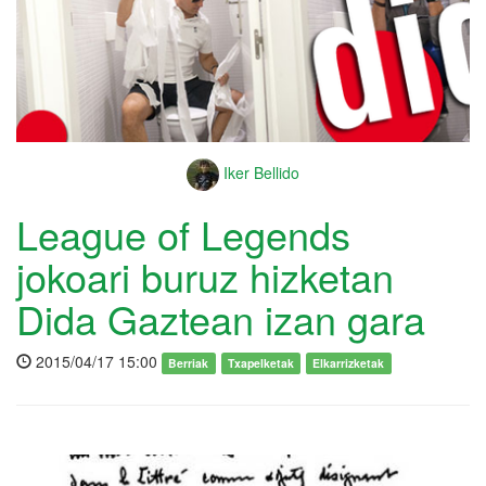
Iker Bellido
League of Legends
jokoari buruz hizketan
Dida Gaztean izan gara
2015/04/17 15:00
Berriak
Txapelketak
Elkarrizketak