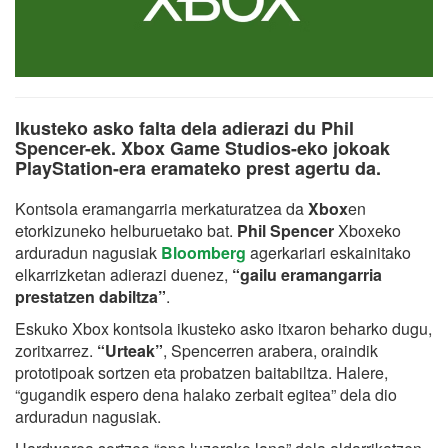
Ikusteko asko falta dela adierazi du Phil
Spencer-ek. Xbox Game Studios-eko jokoak
PlayStation-era eramateko prest agertu da.
Kontsola eramangarria
merkaturatzea da
Xbox
en
etorkizuneko helburuetako bat.
Phil Spencer
Xboxeko
arduradun nagusiak
Bloomberg
agerkariari eskainitako
elkarrizketan adierazi duenez,
“gailu eramangarria
prestatzen dabiltza”
.
Eskuko Xbox kontsola ikusteko asko itxaron beharko dugu,
zoritxarrez.
“Urteak”
, Spencerren arabera, oraindik
prototipoak sortzen eta probatzen baitabiltza. Halere,
“gugandik espero dena halako zerbait egitea” dela dio
arduradun nagusiak.