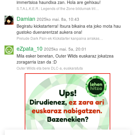
immertsioa haundixa zan. Hola are gehixau!
S.T.A.L.K.E.R.: Legends of the Zone bildumak tril…
Damian
2025ko mai. 8a, 10:43
Begiratu kickstarterra! Itxura bikaina eta joko mota hau
gustoko duenarentzat aukera ona!
Prelude Dark Pain-ek Kickstarter kanpaina arrakas…
eZpata_10
2025ko mai. 5a, 20:01
Mila esker benetan, Outer Wilds euskaraz jokatzea
zoragarria izan da :D
Outer Wilds eta bere DLC-a, euskaratuta