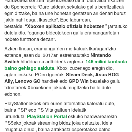
Hardwarea sortzea “epe luzerako lana” dela aldarrikatzen
du Spencerrek: “Gure taldeak sekulako gailu berritzaileak
egin ditzake, baina une honetan gertatzen ari denari buruz
jakin nahi dugu, ikasteko”. Epe laburrean,
bestalde,
“Xboxen aplikazio ofiziala hobetzen”
jarraituko
dutela dio, “egungo bideojokoen gailu eramangarrietan
hobeto funtziona dezan”.
Azken finean, eramangarrien merkatuak ikaragarrizko
eztanda jasan du. 2017an estreinatutako
Nintendo
Switch
hibridoa da adibiderik argiena,
146 milioi kontsola
baino gehiago salduta
. Xboxi zuzenago eragin dio,
agian, eskuko PCen igoerak:
Steam Deck, Asus ROG
Ally, Lenovo GO
handiek edo
GPD Win
bezalako gailu
txinatarrek Xboxekoen jokoak mugitzeko balio dute
edonon.
PlayStationekoek ere euren alternatiba kaleratu dute,
baina PSP edo PS Vita gailuen ideiatik
urrunduta:
PlayStation Portal
eskuko hardwarearekin
PS5eko jokoak streaming bidez joka daitezke. Ideia
mugatua dirudi, baina arrakasta esperotakoa baino