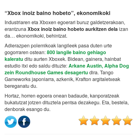
“Xbox inoiz baino hobeto”, ekonomikoki
Industriaren eta Xboxen egoerari buruz galdetzerakoan,
erantzuna
Xbox inoiz baino hobeto aurkitzen dela
izan
da… ekonomikoki, behintzat.
Adierazpen polemikoak langileek pasa duten urte
gogorraren ostean:
800 langile baino gehiago
kaleratu
ditu aurten Xboxek. Bidean, gainera, hainbat
estudio itxi edo saldu dituzte:
Arkane Austin, Alpha Dog
zein Roundhouse Games desagertu
dira. Tango
Gameworks japoniarra, azkenik, Krafton argitaletxeak
bereganatu du.
Hortaz, horren egoera onean badaude, kanporatzeak
bukatutzat jotzen dituztela pentsa dezakegu. Eta, bestela,
denborak esango du.