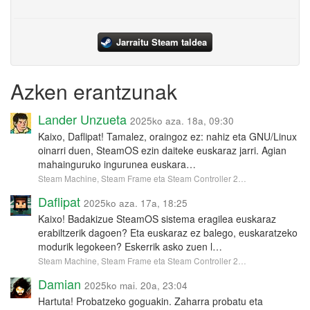
Jarraitu Steam taldea
Azken erantzunak
Lander Unzueta
2025ko aza. 18a, 09:30
Kaixo, Daflipat! Tamalez, oraingoz ez: nahiz eta GNU/Linux
oinarri duen, SteamOS ezin daiteke euskaraz jarri. Agian
mahainguruko ingurunea euskara…
Steam Machine, Steam Frame eta Steam Controller 2…
Daflipat
2025ko aza. 17a, 18:25
Kaixo! Badakizue SteamOS sistema eragilea euskaraz
erabiltzerik dagoen? Eta euskaraz ez balego, euskaratzeko
modurik legokeen? Eskerrik asko zuen l…
Steam Machine, Steam Frame eta Steam Controller 2…
Damian
2025ko mai. 20a, 23:04
Hartuta! Probatzeko goguakin. Zaharra probatu eta