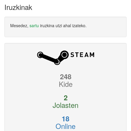
Iruzkinak
Mesedez,
sartu
iruzkina utzi ahal izateko.
248
Kide
2
Jolasten
18
Online