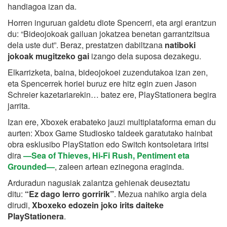
handiagoa izan da.
Horren inguruan galdetu diote Spencerri, eta argi erantzun
du: “Bideojokoak gailuan jokatzea benetan garrantzitsua
dela uste dut”. Beraz, prestatzen dabiltzana
natiboki
jokoak mugitzeko gai
izango dela suposa dezakegu.
Elkarrizketa, baina, bideojokoei zuzendutakoa izan zen,
eta Spencerrek horiei buruz ere hitz egin zuen Jason
Schreier kazetariarekin… batez ere, PlayStationera begira
jarrita.
Izan ere, Xboxek erabateko jauzi multiplataforma eman du
aurten: Xbox Game Studiosko taldeek garatutako hainbat
obra esklusibo PlayStation edo Switch kontsoletara iritsi
dira
—Sea of Thieves, Hi-Fi Rush, Pentiment eta
Grounded—
, zaleen artean ezinegona eraginda.
Arduradun nagusiak zalantza gehienak deuseztatu
ditu:
“Ez dago lerro gorririk”
. Mezua nahiko argia dela
dirudi,
Xboxeko edozein joko irits daiteke
PlayStationera
.