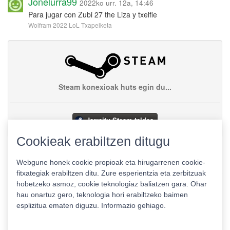
Jonelurra99
2022ko urr. 12a, 14:46
Para jugar con Zubi 27 the Liza y txelfie
Wolfram 2022 LoL Txapelketa
Steam konexioak huts egin du...
Jarraitu Steam taldea
Cookieak erabiltzen ditugu
Webgune honek cookie propioak eta hirugarrenen cookie-
fitxategiak erabiltzen ditu. Zure esperientzia eta zerbitzuak
hobetzeko asmoz, cookie teknologiaz baliatzen gara. Ohar
hau onartuz gero, teknologia hori erabiltzeko baimen
esplizitua ematen diguzu.
Informazio gehiago.
Pribatutasun politika
|
Cookie politika
|
Lizentziak
Erabilera baldintzak