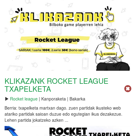
KLIKAZANK ROCKET LEAGUE
TXAPELKETA
Rocket league
| Kanporaketa | Bakarka
Berria: txapelketa martxan dago. zuen partidak ikusteko web
atariko partidak saioan duzue edo egutegian ikus dezakezue.
Lehen partida jokatzeko azken ...