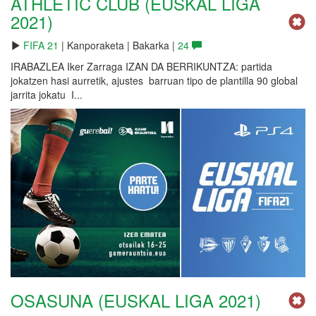
ATHLETIC CLUB (EUSKAL LIGA
2021)
FIFA 21
| Kanporaketa | Bakarka |
24
IRABAZLEA Iker Zarraga IZAN DA BERRIKUNTZA: partida
jokatzen hasi aurretik, ajustes barruan tipo de plantilla 90 global
jarrita jokatu I...
OSASUNA (EUSKAL LIGA 2021)