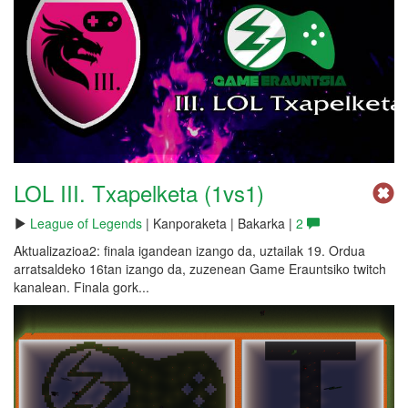
LOL III. Txapelketa (1vs1)
League of Legends
| Kanporaketa | Bakarka |
2
Aktualizazioa2: finala igandean izango da, uztailak 19. Ordua
arratsaldeko 16tan izango da, zuzenean Game Erauntsiko twitch
kanalean. Finala gork...