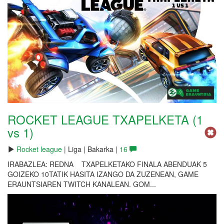
ROCKET LEAGUE TXAPELKETA (1
vs 1)
Rocket league
| Liga | Bakarka |
16
IRABAZLEA: REDNA TXAPELKETAKO FINALA ABENDUAK 5
GOIZEKO 10TATIK HASITA IZANGO DA ZUZENEAN, GAME
ERAUNTSIAREN TWITCH KANALEAN. GOM...