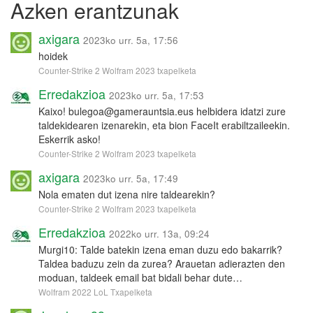
Azken erantzunak
axigara
2023ko urr. 5a, 17:56
hoidek
Counter-Strike 2 Wolfram 2023 txapelketa
Erredakzioa
2023ko urr. 5a, 17:53
Kaixo! bulegoa@gamerauntsia.eus helbidera idatzi zure
taldekidearen izenarekin, eta bion FaceIt erabiltzaileekin.
Eskerrik asko!
Counter-Strike 2 Wolfram 2023 txapelketa
axigara
2023ko urr. 5a, 17:49
Nola ematen dut izena nire taldearekin?
Counter-Strike 2 Wolfram 2023 txapelketa
Erredakzioa
2022ko urr. 13a, 09:24
Murgi10: Talde batekin izena eman duzu edo bakarrik?
Taldea baduzu zein da zurea? Arauetan adierazten den
moduan, taldeek email bat bidali behar dute…
Wolfram 2022 LoL Txapelketa