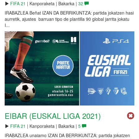
FIFA 21
| Kanporaketa | Bakarka |
32
IRABAZLEA Beñat IZAN DA BERRIKUNTZA: partida jokatzen hasi
aurretik, ajustes barruan tipo de plantilla 90 global jarrita jokatu
I...
EIBAR (EUSKAL LIGA 2021)
FIFA 21
| Kanporaketa | Bakarka |
5
IRABAZLEA unaiamo IZAN DA BERRIKUNTZA: partida jokatzen