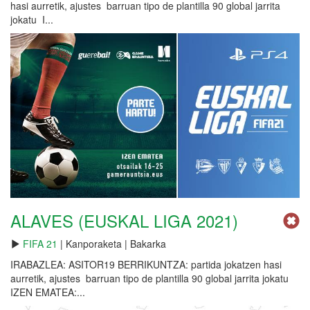
hasi aurretik, ajustes barruan tipo de plantilla 90 global jarrita
jokatu I...
ALAVES (EUSKAL LIGA 2021)
FIFA 21
| Kanporaketa | Bakarka
IRABAZLEA: ASITOR19 BERRIKUNTZA: partida jokatzen hasi
aurretik, ajustes barruan tipo de plantilla 90 global jarrita jokatu
IZEN EMATEA:...