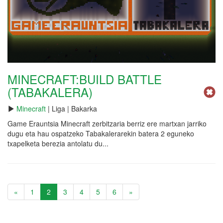
MINECRAFT:BUILD BATTLE
(TABAKALERA)
Minecraft
| Liga | Bakarka
Game Erauntsia Minecraft zerbitzaria berriz ere martxan jarriko
dugu eta hau ospatzeko Tabakalerarekin batera 2 eguneko
txapelketa berezia antolatu du...
«
1
2
3
4
5
6
»