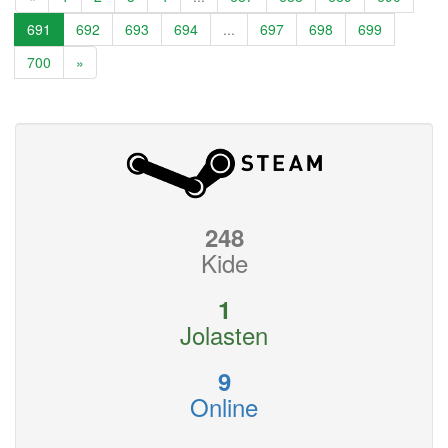
691
692
693
694
...
697
698
699
700
»
248
Kide
1
Jolasten
9
Online