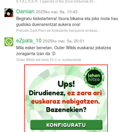
S.T.A.L.K.E.R.: Legends of the Zone bildumak tril…
Damian
2025ko mai. 8a, 10:43
Begiratu kickstarterra! Itxura bikaina eta joko mota hau
gustoko duenarentzat aukera ona!
Prelude Dark Pain-ek Kickstarter kanpaina arrakas…
eZpata_10
2025ko mai. 5a, 20:01
Mila esker benetan, Outer Wilds euskaraz jokatzea
zoragarria izan da :D
Outer Wilds eta bere DLC-a, euskaratuta