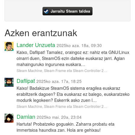
Jarraitu Steam taldea
Azken erantzunak
Lander Unzueta
2025ko aza. 18a, 09:30
Kaixo, Daflipat! Tamalez, oraingoz ez: nahiz eta GNU/Linux
oinarri duen, SteamOS ezin daiteke euskaraz jarri. Agian
mahainguruko ingurunea euskara…
Steam Machine, Steam Frame eta Steam Controller 2…
Daflipat
2025ko aza. 17a, 18:25
Kaixo! Badakizue SteamOS sistema eragilea euskaraz
erabiltzerik dagoen? Eta euskaraz ez balego, euskaratzeko
modurik legokeen? Eskerrik asko zuen l…
Steam Machine, Steam Frame eta Steam Controller 2…
Damian
2025ko mai. 20a, 23:04
Hartuta! Probatzeko goguakin. Zaharra probatu eta
immertsioa haundixa zan. Hola are gehixau!