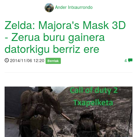
Ander Intxaurrondo
Zelda: Majora's Mask 3D
- Zerua buru gainera
datorkigu berriz ere
2014/11/06 12:20
4
Berriak