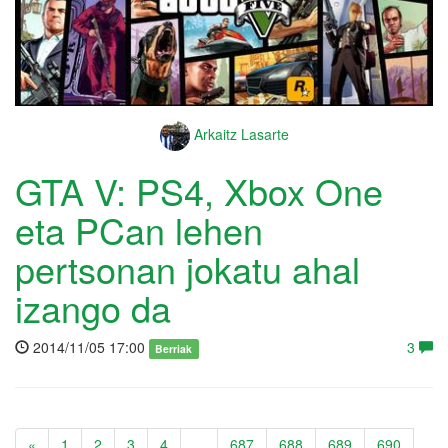
Arkaitz Lasarte
GTA V: PS4, Xbox One
eta PCan lehen
pertsonan jokatu ahal
izango da
2014/11/05 17:00
3
Berriak
«
1
2
3
4
...
687
688
689
690