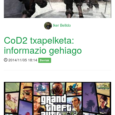
Iker Bellido
CoD2 txapelketa:
informazio gehiago
2014/11/05 18:14
Berriak