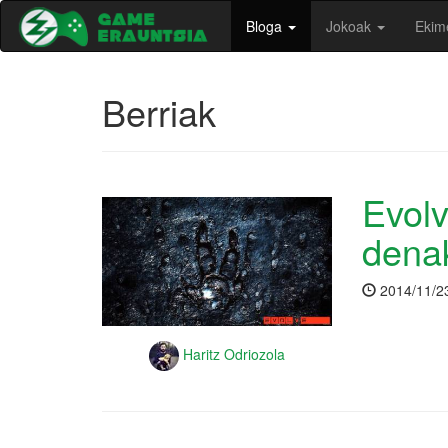
Bloga
Jokoak
Ekim
Berriak
Evolv
denak
2014/11/2
Haritz Odriozola