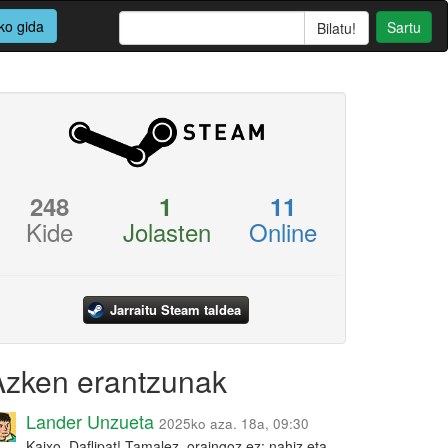
ko gida
Sartu
248
1
11
Kide
Jolasten
Online
Jarraitu Steam taldea
Azken erantzunak
Lander Unzueta
2025ko aza. 18a, 09:30
Kaixo, Daflipat! Tamalez, oraingoz ez: nahiz eta