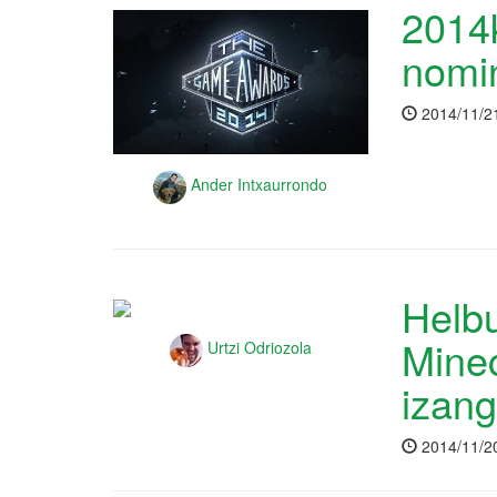
2014
nomi
2014/11/2
Ander Intxaurrondo
Helbu
Minec
Urtzi Odriozola
izan
2014/11/2