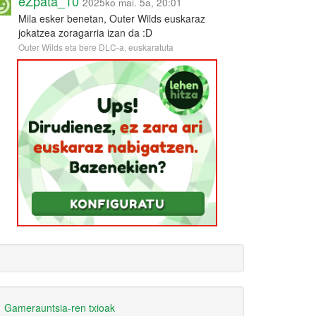
eZpata_10
2025ko mai. 5a, 20:01
Mila esker benetan, Outer Wilds euskaraz
jokatzea zoragarria izan da :D
Outer Wilds eta bere DLC-a, euskaratuta
Gamerauntsia-ren txioak