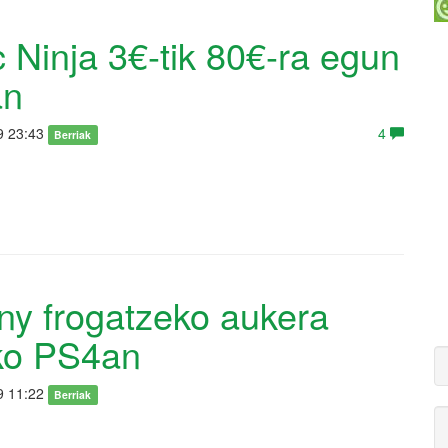
 Ninja 3€-tik 80€-ra egun
an
9 23:43
4
Berriak
ny frogatzeko aukera
o PS4an
9 11:22
Berriak