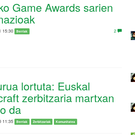
ko Game Awards sarien
nazioak
1 15:30
2
Berriak
rua lortuta: Euskal
raft zerbitzaria martxan
go da
0 11:35
Berriak
Zerbitzariak
Komunitatea