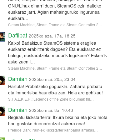
GNU/Linux oinarri duen, SteamOS ezin daiteke
euskaraz jarri. Agian mahainguruko ingurunea
euskara…
Steam Machine, Steam Frame eta Steam Controller 2…
Daflipat
2025ko aza. 17a, 18:25
Kaixo! Badakizue SteamOS sistema eragilea
euskaraz erabiltzerik dagoen? Eta euskaraz ez
balego, euskaratzeko modurik legokeen? Eskerrik
asko zuen l…
Steam Machine, Steam Frame eta Steam Controller 2…
Damian
2025ko mai. 20a, 23:04
Hartuta! Probatzeko goguakin. Zaharra probatu
eta immertsioa haundixa zan. Hola are gehixau!
S.T.A.L.K.E.R.: Legends of the Zone bildumak tril…
Damian
2025ko mai. 8a, 10:43
Begiratu kickstarterra! Itxura bikaina eta joko mota
hau gustoko duenarentzat aukera ona!
Prelude Dark Pain-ek Kickstarter kanpaina arrakas…