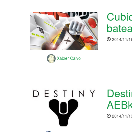
Cubic
bate
2014/11/1
Xabier Calvo
Desti
AEBk
2014/11/1