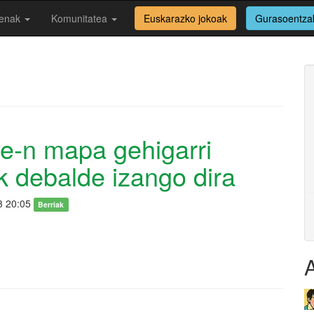
enak
Komunitatea
Euskarazko jokoak
Gurasoentza
e-n mapa gehigarri
 debalde izango dira
3 20:05
Berriak