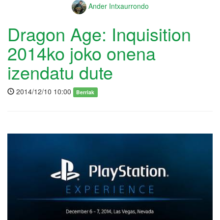
Ander Intxaurrondo
Dragon Age: Inquisition
2014ko joko onena
izendatu dute
2014/12/10 10:00
Berriak