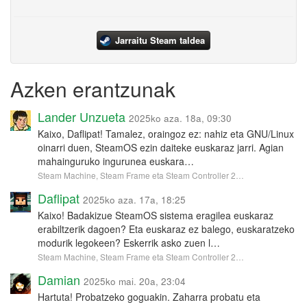
Jarraitu Steam taldea
Azken erantzunak
Lander Unzueta
2025ko aza. 18a, 09:30
Kaixo, Daflipat! Tamalez, oraingoz ez: nahiz eta GNU/Linux
oinarri duen, SteamOS ezin daiteke euskaraz jarri. Agian
mahainguruko ingurunea euskara…
Steam Machine, Steam Frame eta Steam Controller 2…
Daflipat
2025ko aza. 17a, 18:25
Kaixo! Badakizue SteamOS sistema eragilea euskaraz
erabiltzerik dagoen? Eta euskaraz ez balego, euskaratzeko
modurik legokeen? Eskerrik asko zuen l…
Steam Machine, Steam Frame eta Steam Controller 2…
Damian
2025ko mai. 20a, 23:04
Hartuta! Probatzeko goguakin. Zaharra probatu eta