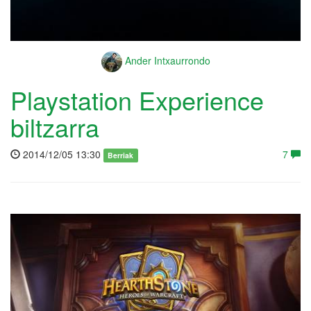
Ander Intxaurrondo
Playstation Experience
biltzarra
2014/12/05 13:30
7
Berriak