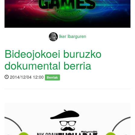
Iker Ibarguren
Bideojokoei buruzko
dokumental berria
2014/12/04 12:00
Berriak