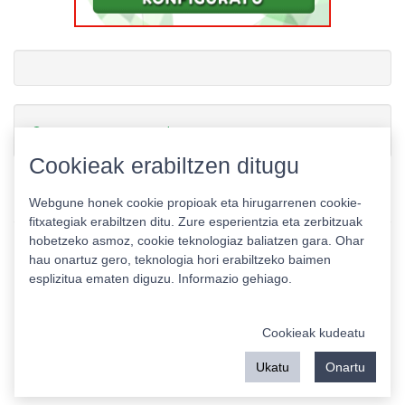
Gamerauntsia-ren txioak
Cookieak erabiltzen ditugu
Webgune honek cookie propioak eta hirugarrenen cookie-
fitxategiak erabiltzen ditu. Zure esperientzia eta zerbitzuak
hobetzeko asmoz, cookie teknologiaz baliatzen gara. Ohar
hau onartuz gero, teknologia hori erabiltzeko baimen
esplizitua ematen diguzu.
Informazio gehiago.
Pribatutasun politika
|
Cookie politika
|
Lizentziak
Erabilera baldintzak
Kontaktua
|
Estatistikak
Cookieak kudeatu
Babeslea:
Ukatu
Onartu