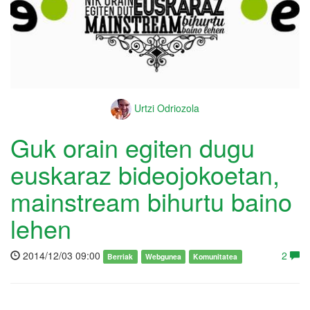
Urtzi Odriozola
Guk orain egiten dugu
euskaraz bideojokoetan,
mainstream bihurtu baino
lehen
2014/12/03 09:00
2
Berriak
Webgunea
Komunitatea