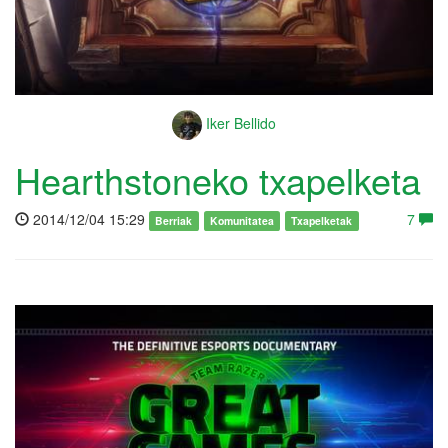
Iker Bellido
Hearthstoneko txapelketa
2014/12/04 15:29
7
Berriak
Komunitatea
Txapelketak