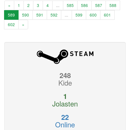
«
1
2
3
4
...
585
586
587
588
589
590
591
592
...
599
600
601
602
»
248
Kide
1
Jolasten
22
Online