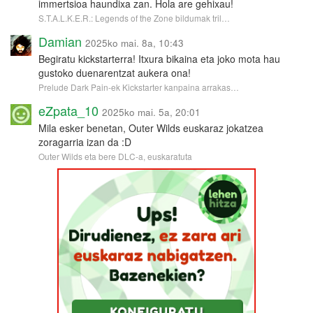
immertsioa haundixa zan. Hola are gehixau!
S.T.A.L.K.E.R.: Legends of the Zone bildumak tril…
Damian
2025ko mai. 8a, 10:43
Begiratu kickstarterra! Itxura bikaina eta joko mota hau
gustoko duenarentzat aukera ona!
Prelude Dark Pain-ek Kickstarter kanpaina arrakas…
eZpata_10
2025ko mai. 5a, 20:01
Mila esker benetan, Outer Wilds euskaraz jokatzea
zoragarria izan da :D
Outer Wilds eta bere DLC-a, euskaratuta