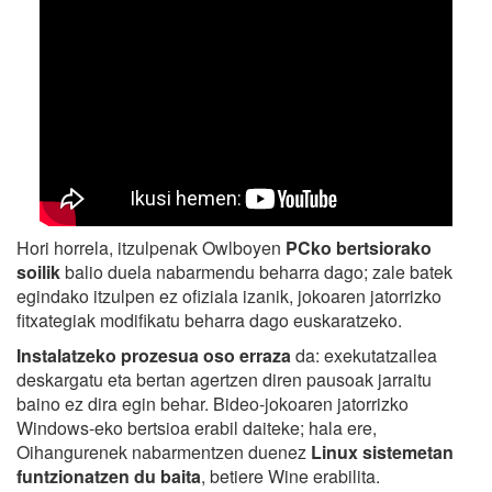
Hori horrela, itzulpenak Owlboyen
PCko bertsiorako
soilik
balio duela nabarmendu beharra dago; zale batek
egindako itzulpen ez ofiziala izanik, jokoaren jatorrizko
fitxategiak modifikatu beharra dago euskaratzeko.
Instalatzeko prozesua oso erraza
da: exekutatzailea
deskargatu eta bertan agertzen diren pausoak jarraitu
baino ez dira egin behar. Bideo-jokoaren jatorrizko
Windows-eko bertsioa erabil daiteke; hala ere,
Oihangurenek nabarmentzen duenez
Linux sistemetan
funtzionatzen du baita
, betiere Wine erabilita.