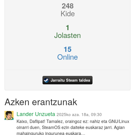
248
Kide
1
Jolasten
15
Online
Jarraitu Steam taldea
Azken erantzunak
Lander Unzueta
2025ko aza. 18a, 09:30
Kaixo, Daflipat! Tamalez, oraingoz ez: nahiz eta GNU/Linux
oinarri duen, SteamOS ezin daiteke euskaraz jarri. Agian
mahainguruko ingurunea euskara…