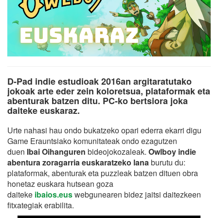
D-Pad indie estudioak 2016an argitaratutako
jokoak arte eder zein koloretsua, plataformak eta
abenturak batzen ditu. PC-ko bertsiora joka
daiteke euskaraz.
Urte nahasi hau ondo bukatzeko opari ederra ekarri digu
Game Erauntsiako komunitateak ondo ezagutzen
duen
Ibai Oihanguren
bideojokozaleak.
Owlboy indie
abentura zoragarria euskaratzeko lana
burutu du:
plataformak, abenturak eta puzzleak batzen dituen obra
honetaz euskara hutsean goza
daiteke
ibaios.eus
webgunearen bidez jaitsi daitezkeen
fitxategiak erabilita.