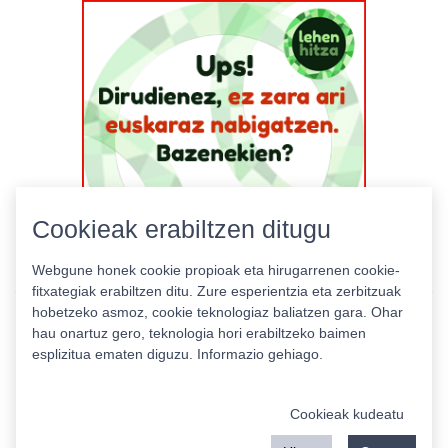
Cookieak erabiltzen ditugu
Webgune honek cookie propioak eta hirugarrenen cookie-
fitxategiak erabiltzen ditu. Zure esperientzia eta zerbitzuak
hobetzeko asmoz, cookie teknologiaz baliatzen gara. Ohar
hau onartuz gero, teknologia hori erabiltzeko baimen
esplizitua ematen diguzu.
Informazio gehiago.
Pribatutasun politika
|
Cookie politika
|
Lizentziak
Erabilera baldintzak
Kontaktua
|
Estatistikak
Cookieak kudeatu
Babeslea: