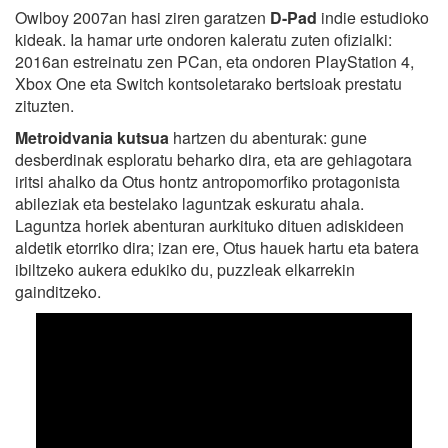
Owlboy 2007an hasi ziren garatzen
D-Pad
indie estudioko
kideak. Ia hamar urte ondoren kaleratu zuten ofizialki:
2016an estreinatu zen PCan, eta ondoren PlayStation 4,
Xbox One eta Switch kontsoletarako bertsioak prestatu
zituzten.
Metroidvania kutsua
hartzen du abenturak: gune
desberdinak esploratu beharko dira, eta are gehiagotara
iritsi ahalko da Otus hontz antropomorfiko protagonista
abileziak eta bestelako laguntzak eskuratu ahala.
Laguntza horiek abenturan aurkituko dituen adiskideen
aldetik etorriko dira; izan ere, Otus hauek hartu eta batera
ibiltzeko aukera edukiko du, puzzleak elkarrekin
gainditzeko.