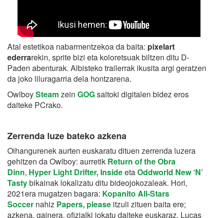
Atal estetikoa nabarmentzekoa da baita:
pixelart
ederra
rekin, sprite bizi eta koloretsuak biltzen ditu D-
Paden abenturak. Albisteko trailerrak ikusita argi geratzen
da joko liluragarria dela hontzarena.
Owlboy
Steam
zein
GOG
saltoki digitalen bidez eros
daiteke PCrako.
Zerrenda luze bateko azkena
Oihangurenek aurten euskaratu dituen zerrenda luzera
gehitzen da Owlboy: aurretik
Return of the Obra
Dinn
,
Hyper Light Drifter, Inside
eta
Oddworld New ‘N’
Tasty
bikainak lokalizatu ditu bideojokozaleak. Hori,
2021era mugatzen bagara:
Kopanito All-Stars
Soccer
nahiz
Papers, please
itzuli zituen baita ere;
azkena, gainera, ofizialki jokatu daiteke euskaraz, Lucas