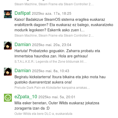
Steam Machine, Steam Frame eta Steam Controller 2…
Daflipat
2025ko aza. 17a, 18:25
Kaixo! Badakizue SteamOS sistema eragilea euskaraz
erabiltzerik dagoen? Eta euskaraz ez balego, euskaratzeko
modurik legokeen? Eskerrik asko zuen l…
Steam Machine, Steam Frame eta Steam Controller 2…
Damian
2025ko mai. 20a, 23:04
Hartuta! Probatzeko goguakin. Zaharra probatu eta
immertsioa haundixa zan. Hola are gehixau!
S.T.A.L.K.E.R.: Legends of the Zone bildumak tril…
Damian
2025ko mai. 8a, 10:43
Begiratu kickstarterra! Itxura bikaina eta joko mota hau
gustoko duenarentzat aukera ona!
Prelude Dark Pain-ek Kickstarter kanpaina arrakas…
eZpata_10
2025ko mai. 5a, 20:01
Mila esker benetan, Outer Wilds euskaraz jokatzea
zoragarria izan da :D
Outer Wilds eta bere DLC-a, euskaratuta