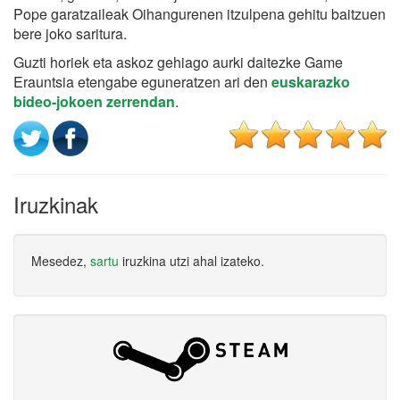
Pope garatzaileak Oihangurenen itzulpena gehitu baitzuen
bere joko saritura.
Guzti horiek eta askoz gehiago aurki daitezke Game
Erauntsia etengabe eguneratzen ari den
euskarazko
bideo-jokoen zerrendan
.
Iruzkinak
Mesedez,
sartu
iruzkina utzi ahal izateko.