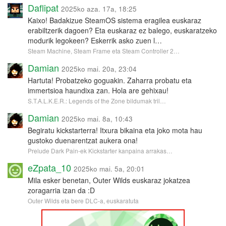
Daflipat
2025ko aza. 17a, 18:25
Kaixo! Badakizue SteamOS sistema eragilea euskaraz
erabiltzerik dagoen? Eta euskaraz ez balego, euskaratzeko
modurik legokeen? Eskerrik asko zuen l…
Steam Machine, Steam Frame eta Steam Controller 2…
Damian
2025ko mai. 20a, 23:04
Hartuta! Probatzeko goguakin. Zaharra probatu eta
immertsioa haundixa zan. Hola are gehixau!
S.T.A.L.K.E.R.: Legends of the Zone bildumak tril…
Damian
2025ko mai. 8a, 10:43
Begiratu kickstarterra! Itxura bikaina eta joko mota hau
gustoko duenarentzat aukera ona!
Prelude Dark Pain-ek Kickstarter kanpaina arrakas…
eZpata_10
2025ko mai. 5a, 20:01
Mila esker benetan, Outer Wilds euskaraz jokatzea
zoragarria izan da :D
Outer Wilds eta bere DLC-a, euskaratuta