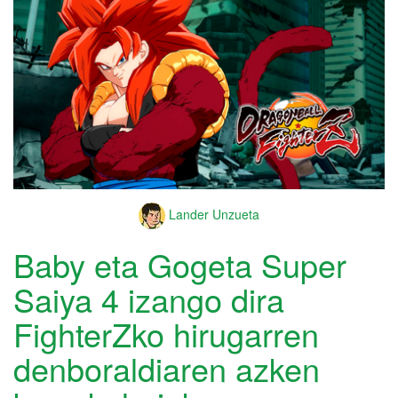
Lander Unzueta
Baby eta Gogeta Super
Saiya 4 izango dira
FighterZko hirugarren
denboraldiaren azken