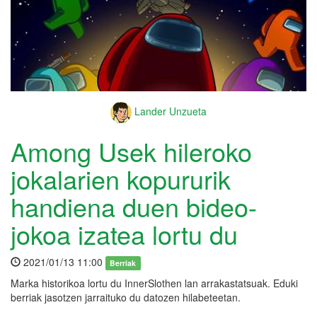
Lander Unzueta
Among Usek hileroko
jokalarien kopururik
handiena duen bideo-
jokoa izatea lortu du
2021/01/13 11:00
Berriak
Marka historikoa lortu du InnerSlothen lan arrakastatsuak. Eduki
berriak jasotzen jarraituko du datozen hilabeteetan.