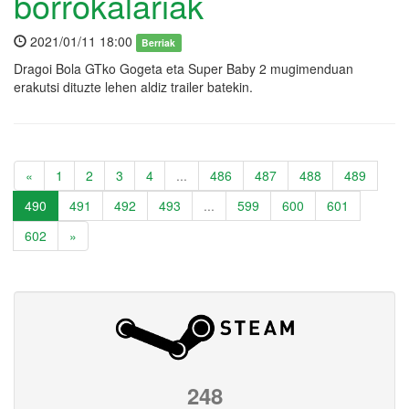
borrokalariak
2021/01/11 18:00
Berriak
Dragoi Bola GTko Gogeta eta Super Baby 2 mugimenduan
erakutsi dituzte lehen aldiz trailer batekin.
«
1
2
3
4
...
486
487
488
489
490
491
492
493
...
599
600
601
602
»
248