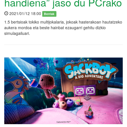
handiena” jaso du PCrako
2021/01/12 18:00
Berriak
1.5 bertsioak tokiko multijokalaria, jokoak hasterakoan hautatzeko
aukera mordoa eta beste hainbat ezaugarri gehitu dizkio
simulagailuari.