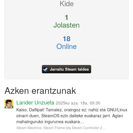
Kide
1
Jolasten
18
Online
Jarraitu Steam taldea
Azken erantzunak
Lander Unzueta
2025ko aza. 18a, 09:30
Kaixo, Daflipat! Tamalez, oraingoz ez: nahiz eta GNU/Linux
oinarri duen, SteamOS ezin daiteke euskaraz jarri. Agian
mahainguruko ingurunea euskara…
Steam Machine, Steam Frame eta Steam Controller 2…