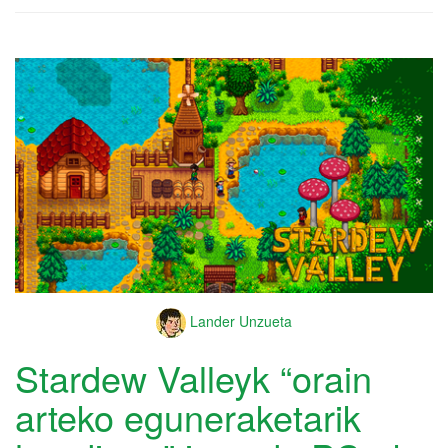
Lander Unzueta
Stardew Valleyk “orain
arteko eguneraketarik