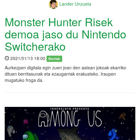
Lander Unzueta
Monster Hunter Risek
demoa jaso du Nintendo
Switcherako
2021/01/13 18:00
Berriak
Aurkezpen digitala egin zuen joan den astean jokoak ekarriko
dituen berritasunak eta ezaugarriak erakusteko. Iraupen
mugatuko froga da.