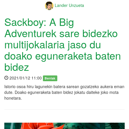
Lander Unzueta
Sackboy: A Big
Adventurek sare bidezko
multijokalaria jaso du
doako eguneraketa baten
bidez
2021/01/12 11:00
Berriak
Istorio osoa hiru lagunekin batera sarean gozatzeko aukera eman
dute. Doako eguneraketa baten bidez jokatu daiteke joko mota
honetara.