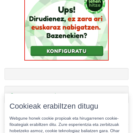
Gamerauntsia-ren txioak
Cookieak erabiltzen ditugu
Webgune honek cookie propioak eta hirugarrenen cookie-
fitxategiak erabiltzen ditu. Zure esperientzia eta zerbitzuak
hobetzeko asmoz, cookie teknologiaz baliatzen gara. Ohar